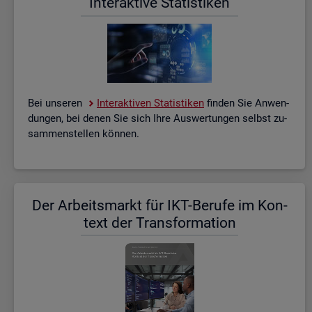
In­ter­ak­ti­ve Sta­tis­ti­ken
Bei un­se­ren
In­ter­ak­ti­ven Sta­tis­ti­ken
fin­den Sie An­wen­
dun­gen, bei denen Sie sich Ihre Aus­wer­tun­gen selbst zu­
sam­men­stel­len kön­nen.
Der Ar­beits­markt für IKT-Be­ru­fe im Kon­
text der Trans­for­ma­ti­on