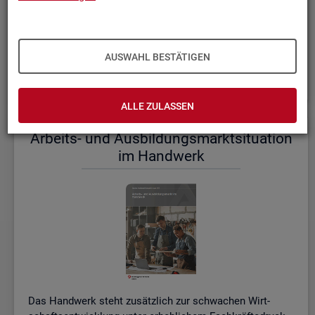
einem etwas er­höh­ten Ni­veau.
De­tail­lier­te In­for­ma­tio­nen dazu stel­len wir Ihnen aus­führ­
lich im ak­tu­el­len
Mo­nats­be­richt (PDF, 2MB)
be­reit.
AUSWAHL BESTÄTIGEN
Wei­te­re ak­tu­el­le In­for­ma­tio­nen zum Ar­beits­markt
ALLE ZULASSEN
Ar­beits- und Aus­bil­dungs­markt­si­tua­ti­on
im Hand­werk
Das Hand­werk steht zu­sätz­lich zur schwa­chen Wirt­