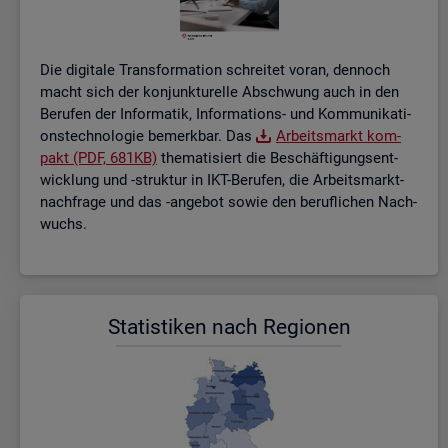
Die di­gi­ta­le Trans­for­ma­ti­on schrei­tet voran, den­noch
macht sich der kon­junk­tu­rel­le Ab­schwung auch in den
Be­ru­fen der In­for­ma­tik, In­for­ma­ti­ons- und Kom­mu­ni­ka­ti­
ons­tech­no­lo­gie be­merk­bar. Das
Ar­beits­markt kom­
pakt (PDF, 681KB)
the­ma­ti­siert die Be­schäf­ti­gungs­ent­
wick­lung und -struk­tur in IKT-Be­ru­fen, die Ar­beits­markt­
nach­fra­ge und das -an­ge­bot sowie den be­ruf­li­chen Nach­
wuchs.
Sta­tis­ti­ken nach Re­gio­nen