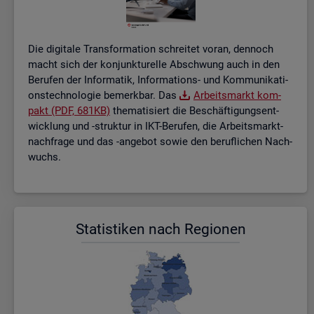
Die di­gi­ta­le Trans­for­ma­ti­on schrei­tet voran, den­noch
macht sich der kon­junk­tu­rel­le Ab­schwung auch in den
Be­ru­fen der In­for­ma­tik, In­for­ma­ti­ons- und Kom­mu­ni­ka­ti­
ons­tech­no­lo­gie be­merk­bar. Das
Ar­beits­markt kom­
pakt (PDF, 681KB)
the­ma­ti­siert die Be­schäf­ti­gungs­ent­
wick­lung und -struk­tur in IKT-Be­ru­fen, die Ar­beits­markt­
nach­fra­ge und das -an­ge­bot sowie den be­ruf­li­chen Nach­
wuchs.
Sta­tis­ti­ken nach Re­gio­nen