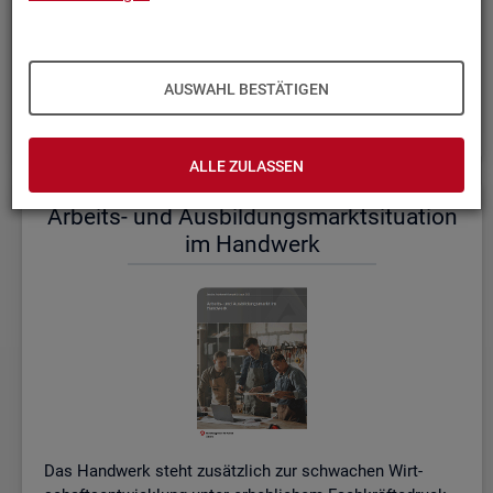
einem etwas er­höh­ten Ni­veau.
De­tail­lier­te In­for­ma­tio­nen dazu stel­len wir Ihnen aus­führ­
lich im ak­tu­el­len
Mo­nats­be­richt (PDF, 2MB)
be­reit.
AUSWAHL BESTÄTIGEN
Wei­te­re ak­tu­el­le In­for­ma­tio­nen zum Ar­beits­markt
ALLE ZULASSEN
Ar­beits- und Aus­bil­dungs­markt­si­tua­ti­on
im Hand­werk
Das Hand­werk steht zu­sätz­lich zur schwa­chen Wirt­