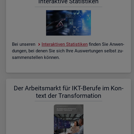
In­ter­ak­ti­ve Sta­tis­ti­ken
Bei un­se­ren
In­ter­ak­ti­ven Sta­tis­ti­ken
fin­den Sie An­wen­
dun­gen, bei denen Sie sich Ihre Aus­wer­tun­gen selbst zu­
sam­men­stel­len kön­nen.
Der Ar­beits­markt für IKT-Be­ru­fe im Kon­
text der Trans­for­ma­ti­on