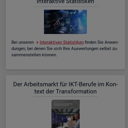
In­ter­ak­ti­ve Sta­tis­ti­ken
Bei un­se­ren
In­ter­ak­ti­ven Sta­tis­ti­ken
fin­den Sie An­wen­
dun­gen, bei denen Sie sich Ihre Aus­wer­tun­gen selbst zu­
sam­men­stel­len kön­nen.
Der Ar­beits­markt für IKT-Be­ru­fe im Kon­
text der Trans­for­ma­ti­on