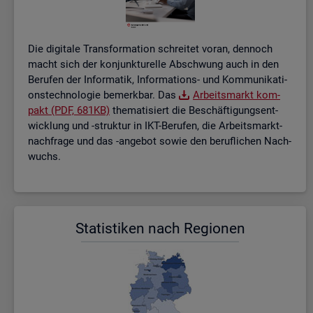
Die di­gi­ta­le Trans­for­ma­ti­on schrei­tet voran, den­noch
macht sich der kon­junk­tu­rel­le Ab­schwung auch in den
Be­ru­fen der In­for­ma­tik, In­for­ma­ti­ons- und Kom­mu­ni­ka­ti­
ons­tech­no­lo­gie be­merk­bar. Das
Ar­beits­markt kom­
pakt (PDF, 681KB)
the­ma­ti­siert die Be­schäf­ti­gungs­ent­
wick­lung und -struk­tur in IKT-Be­ru­fen, die Ar­beits­markt­
nach­fra­ge und das -an­ge­bot sowie den be­ruf­li­chen Nach­
wuchs.
Sta­tis­ti­ken nach Re­gio­nen