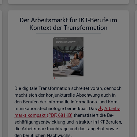
Der Ar­beits­markt für IKT-Be­ru­fe im
Kon­text der Trans­for­ma­ti­on
Die di­gi­ta­le Trans­for­ma­ti­on schrei­tet voran, den­noch
macht sich der kon­junk­tu­rel­le Ab­schwung auch in
den Be­ru­fen der In­for­ma­tik, In­for­ma­ti­ons- und Kom­
mu­ni­ka­ti­ons­tech­no­lo­gie be­merk­bar. Das
Ar­beits­
markt kom­pakt (PDF, 681KB)
the­ma­ti­siert die Be­
schäf­ti­gungs­ent­wick­lung und -struk­tur in IKT-Be­ru­fen,
die Ar­beits­markt­nach­fra­ge und das -an­ge­bot sowie
den be­ruf­li­chen Nach­wuchs.