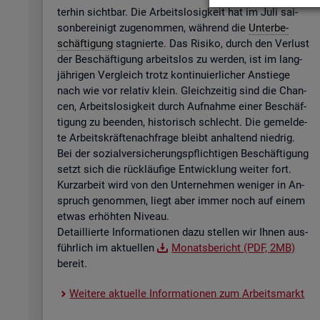
ter­hin sicht­bar. Die Ar­beits­lo­sig­keit hat im Juli sai­
son­be­rei­nigt zu­ge­nom­men, wäh­rend die
Un­ter­be­
schäf­ti­gung
sta­gnier­te. Das Ri­si­ko, durch den Ver­lust
der Be­schäf­ti­gung ar­beits­los zu wer­den, ist im lang­
jäh­ri­gen Ver­gleich trotz kon­ti­nu­ier­li­cher An­stie­ge
nach wie vor re­la­tiv klein. Gleich­zei­tig sind die Chan­
cen, Ar­beits­lo­sig­keit durch Auf­nah­me einer Be­schäf­
ti­gung zu be­en­den, his­to­risch schlecht. Die ge­mel­de­
te Ar­beits­kräf­te­nach­fra­ge bleibt an­hal­tend nied­rig.
Bei der so­zi­al­ver­si­che­rungs­pflich­ti­gen Be­schäf­ti­gung
setzt sich die rück­läu­fi­ge Ent­wick­lung wei­ter fort.
Kurz­ar­beit wird von den Un­ter­neh­men we­ni­ger in An­
spruch ge­nom­men, liegt aber immer noch auf einem
etwas er­höh­ten Ni­veau.
De­tail­lier­te In­for­ma­tio­nen dazu stel­len wir Ihnen aus­
führ­lich im ak­tu­el­len
Mo­nats­be­richt (PDF, 2MB)
be­reit.
Wei­te­re ak­tu­el­le In­for­ma­tio­nen zum Ar­beits­markt