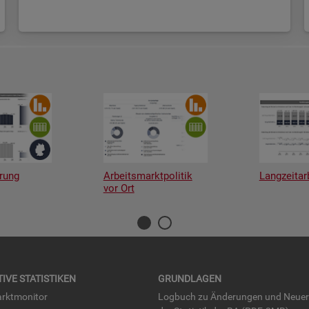
rung
Arbeitsmarktpolitik
Langzeitar
vor Ort
TI­VE STA­TIS­TI­KEN
GRUND­LA­GEN
rkt­mo­ni­tor
Log­buch zu Än­de­run­gen und Neue­