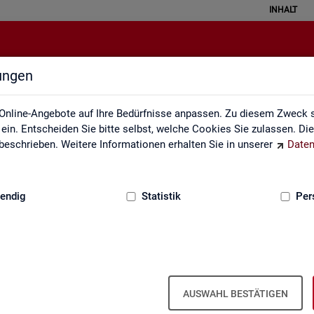
INHALT
lungen
ei der Statistik der Bundesagentu
Online-Angebote auf Ihre Bedürfnisse anpassen. Zu diesem Zweck s
in. Entscheiden Sie bitte selbst, welche Cookies Sie zulassen. Di
eschrieben. Weitere Informationen erhalten Sie in unserer
Daten
:
GRUNDLAGEN
endig
Statistik
Per
­be­zie­hen­de SGB III
Ar­beits- und Aus­bil­dungs­markt­si­tua­
Ar­beits­lo­sig­keit
ti­on im Hand­werk
is­tungs­be­zie­hen­den von Ar­
AUSWAHL BESTÄTIGEN
d (bei Ar­beits­lo­sig­keit). Vor­
 hoch­ge­rech­ne­te Werte.