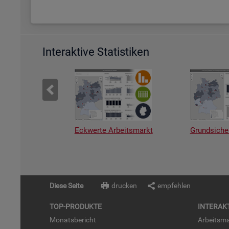
Interaktive Statistiken
Eckwerte Arbeitsmarkt
Grundsiche
Diese Seite
drucken
empfehlen
TOP-PRO­DUK­TE
IN­TER­AK­
Mo­nats­be­richt
Ar­beits­ma