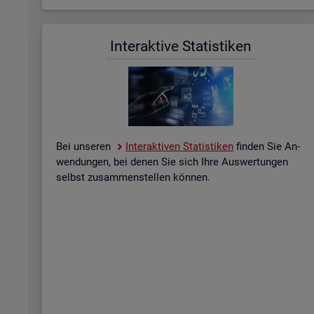
In­ter­ak­ti­ve Sta­tis­ti­ken
Bei un­se­ren
In­ter­ak­ti­ven Sta­tis­ti­ken
fin­den Sie An­
wen­dun­gen, bei denen Sie sich Ihre Aus­wer­tun­gen
selbst zu­sam­men­stel­len kön­nen.