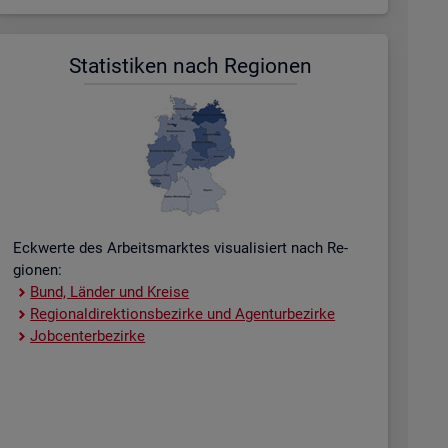
Sta­tis­ti­ken nach Re­gio­nen
Eck­wer­te des Ar­beits­mark­tes vi­sua­li­siert nach Re­
gio­nen:
Bund, Län­der und Krei­se
Re­gio­nal­di­rek­ti­ons­be­zir­ke und Agen­tur­be­zir­ke
Job­cent­er­be­zir­ke