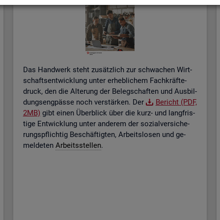
Das Hand­werk steht zu­sätz­lich zur schwa­chen Wirt­
schafts­ent­wick­lung unter er­heb­li­chem Fach­kräf­te­
druck, den die Al­te­rung der Be­leg­schaf­ten und Aus­bil­
dungs­eng­päs­se noch ver­stär­ken. Der
Be­richt (PDF,
2MB)
gibt einen Über­blick über die kurz- und lang­fris­
ti­ge Ent­wick­lung unter an­de­rem der so­zi­al­ver­si­che­
rungs­pflich­tig Be­schäf­tig­ten, Ar­beits­lo­sen und ge­
mel­de­ten
Ar­beits­stel­len
.