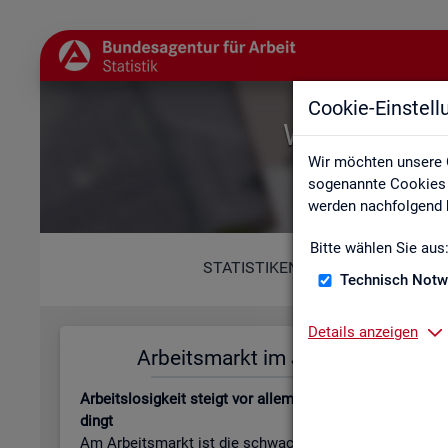
Cookie-Einstel
Willkommen b
Wir möchten unsere 
sogenannte Cookies e
werden nachfolgend b
Bitte wählen Sie aus
STATISTIKEN
Technisch Notw
Details anzeigen
Ar­beits­markt im Juli 2026
Leis­tungs
Ar­beits­lo­sig­keit steigt vor allem jah­res­zeit­lich be­
Be­stand an Le
dingt
beits­lo­sen­gel
Am Ar­beits­markt ist die schwa­che Kon­junk­tur wei­
läu­fi­ge