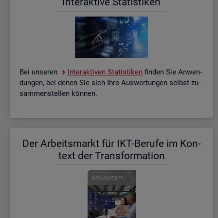
In­ter­ak­ti­ve Sta­tis­ti­ken
Bei un­se­ren
In­ter­ak­ti­ven Sta­tis­ti­ken
fin­den Sie An­wen­
dun­gen, bei denen Sie sich Ihre Aus­wer­tun­gen selbst zu­
sam­men­stel­len kön­nen.
Der Ar­beits­markt für IKT-Be­ru­fe im Kon­
text der Trans­for­ma­ti­on