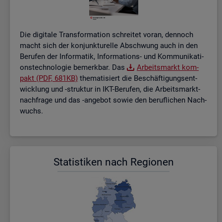
Die di­gi­ta­le Trans­for­ma­ti­on schrei­tet voran, den­noch
macht sich der kon­junk­tu­rel­le Ab­schwung auch in den
Be­ru­fen der In­for­ma­tik, In­for­ma­ti­ons- und Kom­mu­ni­ka­ti­
ons­tech­no­lo­gie be­merk­bar. Das
Ar­beits­markt kom­
pakt (PDF, 681KB)
the­ma­ti­siert die Be­schäf­ti­gungs­ent­
wick­lung und -struk­tur in IKT-Be­ru­fen, die Ar­beits­markt­
nach­fra­ge und das -an­ge­bot sowie den be­ruf­li­chen Nach­
wuchs.
Sta­tis­ti­ken nach Re­gio­nen