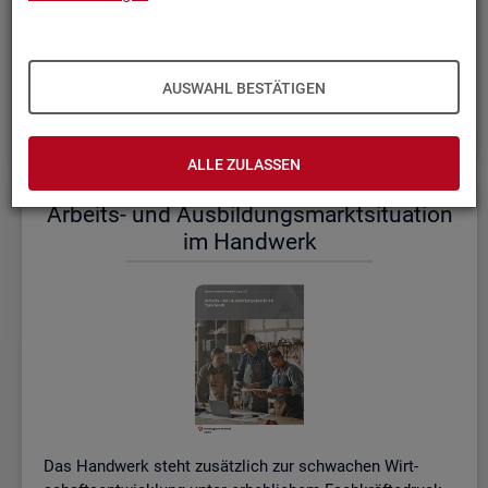
einem etwas er­höh­ten Ni­veau.
De­tail­lier­te In­for­ma­tio­nen dazu stel­len wir Ihnen aus­führ­
lich im ak­tu­el­len
Mo­nats­be­richt (PDF, 2MB)
be­reit.
AUSWAHL BESTÄTIGEN
Wei­te­re ak­tu­el­le In­for­ma­tio­nen zum Ar­beits­markt
ALLE ZULASSEN
Ar­beits- und Aus­bil­dungs­markt­si­tua­ti­on
im Hand­werk
Das Hand­werk steht zu­sätz­lich zur schwa­chen Wirt­