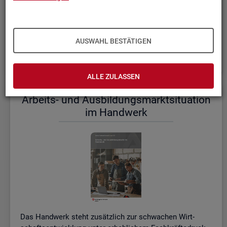
einem etwas er­höh­ten Ni­veau.
De­tail­lier­te In­for­ma­tio­nen dazu stel­len wir Ihnen aus­führ­
lich im ak­tu­el­len
Mo­nats­be­richt (PDF, 2MB)
be­reit.
AUSWAHL BESTÄTIGEN
Wei­te­re ak­tu­el­le In­for­ma­tio­nen zum Ar­beits­markt
ALLE ZULASSEN
Ar­beits- und Aus­bil­dungs­markt­si­tua­ti­on
im Hand­werk
Das Hand­werk steht zu­sätz­lich zur schwa­chen Wirt­