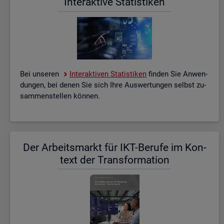
In­ter­ak­ti­ve Sta­tis­ti­ken
Bei un­se­ren
In­ter­ak­ti­ven Sta­tis­ti­ken
fin­den Sie An­wen­
dun­gen, bei denen Sie sich Ihre Aus­wer­tun­gen selbst zu­
sam­men­stel­len kön­nen.
Der Ar­beits­markt für IKT-Be­ru­fe im Kon­
text der Trans­for­ma­ti­on