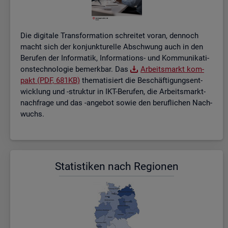
Die di­gi­ta­le Trans­for­ma­ti­on schrei­tet voran, den­noch
macht sich der kon­junk­tu­rel­le Ab­schwung auch in den
Be­ru­fen der In­for­ma­tik, In­for­ma­ti­ons- und Kom­mu­ni­ka­ti­
ons­tech­no­lo­gie be­merk­bar. Das
Ar­beits­markt kom­
pakt (PDF, 681KB)
the­ma­ti­siert die Be­schäf­ti­gungs­ent­
wick­lung und -struk­tur in IKT-Be­ru­fen, die Ar­beits­markt­
nach­fra­ge und das -an­ge­bot sowie den be­ruf­li­chen Nach­
wuchs.
Sta­tis­ti­ken nach Re­gio­nen