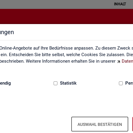
INHALT
lungen
ei der Statistik der Bundesagentu
Online-Angebote auf Ihre Bedürfnisse anpassen. Zu diesem Zweck s
in. Entscheiden Sie bitte selbst, welche Cookies Sie zulassen. Di
eschrieben. Weitere Informationen erhalten Sie in unserer
Daten
:
GRUNDLAGEN
endig
Statistik
Per
­be­zie­hen­de SGB III
Ar­beits- und Aus­bil­dungs­markt­si­tua­
Ar­beits­lo­sig­keit
ti­on im Hand­werk
is­tungs­be­zie­hen­den von Ar­
AUSWAHL BESTÄTIGEN
d (bei Ar­beits­lo­sig­keit). Vor­
 hoch­ge­rech­ne­te Werte.