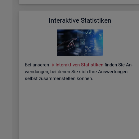
In­ter­ak­ti­ve Sta­tis­ti­ken
Bei un­se­ren
In­ter­ak­ti­ven Sta­tis­ti­ken
fin­den Sie An­
wen­dun­gen, bei denen Sie sich Ihre Aus­wer­tun­gen
selbst zu­sam­men­stel­len kön­nen.