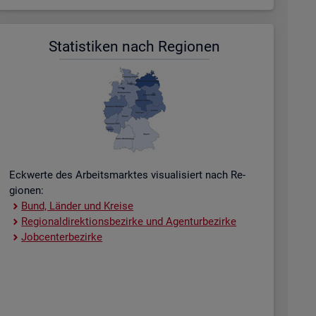
Sta­tis­ti­ken nach Re­gio­nen
Eck­wer­te des Ar­beits­mark­tes vi­sua­li­siert nach Re­
gio­nen:
Bund, Län­der und Krei­se
Re­gio­nal­di­rek­ti­ons­be­zir­ke und Agen­tur­be­zir­ke
Job­cent­er­be­zir­ke