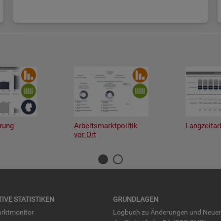
rung
Arbeitsmarktpolitik
Langzeitar
vor Ort
TI­VE STA­TIS­TI­KEN
GRUND­LA­GEN
rkt­mo­ni­tor
Log­buch zu Än­de­run­gen und Neue­