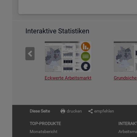
Interaktive Statistiken
Eckwerte Arbeitsmarkt
Grundsiche
Diese Seite
drucken
empfehlen
TOP-PRO­DUK­TE
IN­TER­AK­
Mo­nats­be­richt
Ar­beits­ma