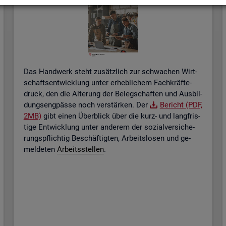
Das Hand­werk steht zu­sätz­lich zur schwa­chen Wirt­
schafts­ent­wick­lung unter er­heb­li­chem Fach­kräf­te­
druck, den die Al­te­rung der Be­leg­schaf­ten und Aus­bil­
dungs­eng­päs­se noch ver­stär­ken. Der
Be­richt (PDF,
2MB)
gibt einen Über­blick über die kurz- und lang­fris­
ti­ge Ent­wick­lung unter an­de­rem der so­zi­al­ver­si­che­
rungs­pflich­tig Be­schäf­tig­ten, Ar­beits­lo­sen und ge­
mel­de­ten
Ar­beits­stel­len
.