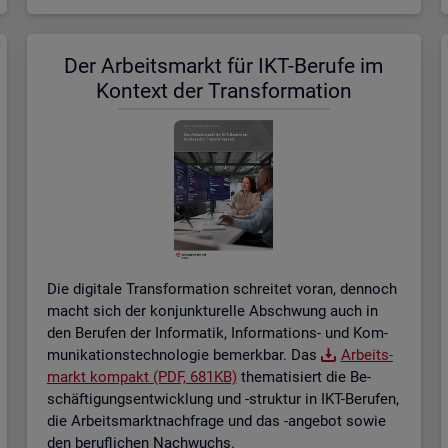
Der Ar­beits­markt für IKT-Be­ru­fe im
Kon­text der Trans­for­ma­ti­on
Die di­gi­ta­le Trans­for­ma­ti­on schrei­tet voran, den­noch
macht sich der kon­junk­tu­rel­le Ab­schwung auch in
den Be­ru­fen der In­for­ma­tik, In­for­ma­ti­ons- und Kom­
mu­ni­ka­ti­ons­tech­no­lo­gie be­merk­bar. Das
Ar­beits­
markt kom­pakt (PDF, 681KB)
the­ma­ti­siert die Be­
schäf­ti­gungs­ent­wick­lung und -struk­tur in IKT-Be­ru­fen,
die Ar­beits­markt­nach­fra­ge und das -an­ge­bot sowie
den be­ruf­li­chen Nach­wuchs.