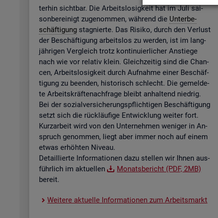
ter­hin sicht­bar. Die Ar­beits­lo­sig­keit hat im Juli sai­
son­be­rei­nigt zu­ge­nom­men, wäh­rend die
Un­ter­be­
schäf­ti­gung
sta­gnier­te. Das Ri­si­ko, durch den Ver­lust
der Be­schäf­ti­gung ar­beits­los zu wer­den, ist im lang­
jäh­ri­gen Ver­gleich trotz kon­ti­nu­ier­li­cher An­stie­ge
nach wie vor re­la­tiv klein. Gleich­zei­tig sind die Chan­
cen, Ar­beits­lo­sig­keit durch Auf­nah­me einer Be­schäf­
ti­gung zu be­en­den, his­to­risch schlecht. Die ge­mel­de­
te Ar­beits­kräf­te­nach­fra­ge bleibt an­hal­tend nied­rig.
Bei der so­zi­al­ver­si­che­rungs­pflich­ti­gen Be­schäf­ti­gung
setzt sich die rück­läu­fi­ge Ent­wick­lung wei­ter fort.
Kurz­ar­beit wird von den Un­ter­neh­men we­ni­ger in An­
spruch ge­nom­men, liegt aber immer noch auf einem
etwas er­höh­ten Ni­veau.
De­tail­lier­te In­for­ma­tio­nen dazu stel­len wir Ihnen aus­
führ­lich im ak­tu­el­len
Mo­nats­be­richt (PDF, 2MB)
be­reit.
Wei­te­re ak­tu­el­le In­for­ma­tio­nen zum Ar­beits­markt