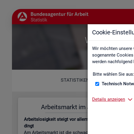
Cookie-Einstel
Willkommen b
Wir möchten unsere 
sogenannte Cookies e
werden nachfolgend b
Bitte wählen Sie aus
STATISTIKEN
Technisch Notw
Details anzeigen
Ar­beits­markt im Juli 2026
Leis­tungs
Ar­beits­lo­sig­keit steigt vor allem jah­res­zeit­lich be­
Be­stand an Le
dingt
beits­lo­sen­gel
Am Ar­beits­markt ist die schwa­che Kon­junk­tur wei­
läu­fi­ge