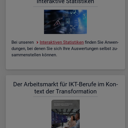
In­ter­ak­ti­ve Sta­tis­ti­ken
Bei un­se­ren
In­ter­ak­ti­ven Sta­tis­ti­ken
fin­den Sie An­wen­
dun­gen, bei denen Sie sich Ihre Aus­wer­tun­gen selbst zu­
sam­men­stel­len kön­nen.
Der Ar­beits­markt für IKT-Be­ru­fe im Kon­
text der Trans­for­ma­ti­on