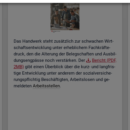
Das Hand­werk steht zu­sätz­lich zur schwa­chen Wirt­
schafts­ent­wick­lung unter er­heb­li­chem Fach­kräf­te­
druck, den die Al­te­rung der Be­leg­schaf­ten und Aus­bil­
dungs­eng­päs­se noch ver­stär­ken. Der
Be­richt (PDF,
2MB)
gibt einen Über­blick über die kurz- und lang­fris­
ti­ge Ent­wick­lung unter an­de­rem der so­zi­al­ver­si­che­
rungs­pflich­tig Be­schäf­tig­ten, Ar­beits­lo­sen und ge­
mel­de­ten
Ar­beits­stel­len
.