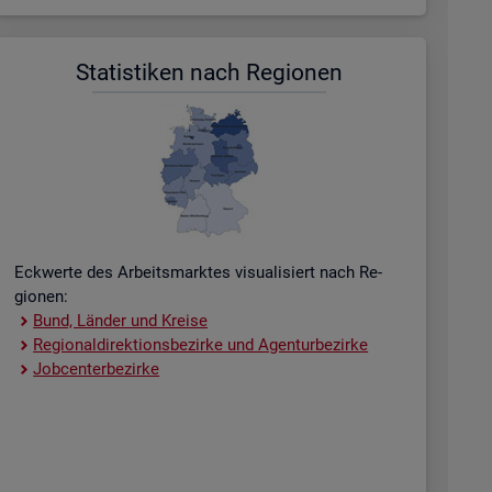
Sta­tis­ti­ken nach Re­gio­nen
Eck­wer­te des Ar­beits­mark­tes vi­sua­li­siert nach Re­
gio­nen:
Bund, Län­der und Krei­se
Re­gio­nal­di­rek­ti­ons­be­zir­ke und Agen­tur­be­zir­ke
Job­cent­er­be­zir­ke