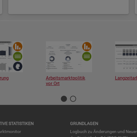
rung
Arbeitsmarktpolitik
Langzeitar
vor Ort
TI­VE STA­TIS­TI­KEN
GRUND­LA­GEN
rkt­mo­ni­tor
Log­buch zu Än­de­run­gen und Neue­