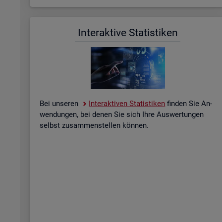
In­ter­ak­ti­ve Sta­tis­ti­ken
Bei un­se­ren
In­ter­ak­ti­ven Sta­tis­ti­ken
fin­den Sie An­
wen­dun­gen, bei denen Sie sich Ihre Aus­wer­tun­gen
selbst zu­sam­men­stel­len kön­nen.