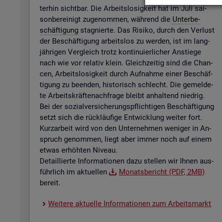
ter­hin sicht­bar. Die Ar­beits­lo­sig­keit hat im Juli sai­
son­be­rei­nigt zu­ge­nom­men, wäh­rend die
Un­ter­be­
schäf­ti­gung
sta­gnier­te. Das Ri­si­ko, durch den Ver­lust
der Be­schäf­ti­gung ar­beits­los zu wer­den, ist im lang­
jäh­ri­gen Ver­gleich trotz kon­ti­nu­ier­li­cher An­stie­ge
nach wie vor re­la­tiv klein. Gleich­zei­tig sind die Chan­
cen, Ar­beits­lo­sig­keit durch Auf­nah­me einer Be­schäf­
ti­gung zu be­en­den, his­to­risch schlecht. Die ge­mel­de­
te Ar­beits­kräf­te­nach­fra­ge bleibt an­hal­tend nied­rig.
Bei der so­zi­al­ver­si­che­rungs­pflich­ti­gen Be­schäf­ti­gung
setzt sich die rück­läu­fi­ge Ent­wick­lung wei­ter fort.
Kurz­ar­beit wird von den Un­ter­neh­men we­ni­ger in An­
spruch ge­nom­men, liegt aber immer noch auf einem
etwas er­höh­ten Ni­veau.
De­tail­lier­te In­for­ma­tio­nen dazu stel­len wir Ihnen aus­
führ­lich im ak­tu­el­len
Mo­nats­be­richt (PDF, 2MB)
be­reit.
Wei­te­re ak­tu­el­le In­for­ma­tio­nen zum Ar­beits­markt