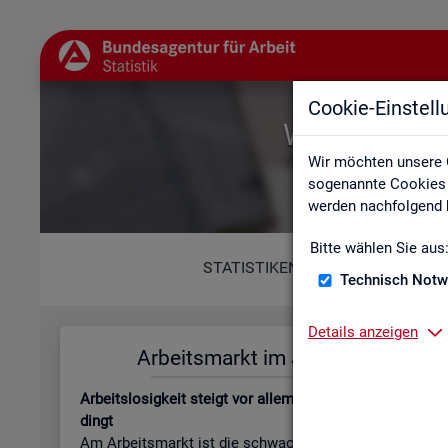
Cookie-Einstel
Willkommen b
Wir möchten unsere 
sogenannte Cookies e
werden nachfolgend b
Bitte wählen Sie aus
STATISTIKEN
Technisch Notw
Details anzeigen
Ar­beits­markt im Juli 2026
Leis­tungs
Ar­beits­lo­sig­keit steigt vor allem jah­res­zeit­lich be­
Be­stand an Le
dingt
beits­lo­sen­gel
Am Ar­beits­markt ist die schwa­che Kon­junk­tur wei­
läu­fi­ge