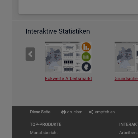
Interaktive Statistiken
Eckwerte Arbeitsmarkt
Grundsiche
Diese Seite
drucken
empfehlen
TOP-PRO­DUK­TE
IN­TER­AK­
Mo­nats­be­richt
Ar­beits­ma