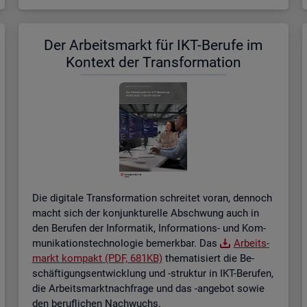
Der Ar­beits­markt für IKT-Be­ru­fe im
Kon­text der Trans­for­ma­ti­on
Die di­gi­ta­le Trans­for­ma­ti­on schrei­tet voran, den­noch
macht sich der kon­junk­tu­rel­le Ab­schwung auch in
den Be­ru­fen der In­for­ma­tik, In­for­ma­ti­ons- und Kom­
mu­ni­ka­ti­ons­tech­no­lo­gie be­merk­bar. Das
Ar­beits­
markt kom­pakt (PDF, 681KB)
the­ma­ti­siert die Be­
schäf­ti­gungs­ent­wick­lung und -struk­tur in IKT-Be­ru­fen,
die Ar­beits­markt­nach­fra­ge und das -an­ge­bot sowie
den be­ruf­li­chen Nach­wuchs.