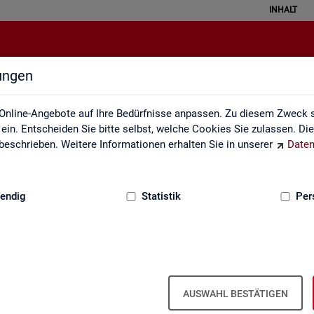
INHALT
lungen
ei der Statistik der Bundesagentu
Online-Angebote auf Ihre Bedürfnisse anpassen. Zu diesem Zweck s
in. Entscheiden Sie bitte selbst, welche Cookies Sie zulassen. Di
eschrieben. Weitere Informationen erhalten Sie in unserer
Daten
:
GRUNDLAGEN
endig
Statistik
Per
­be­zie­hen­de SGB III
Ar­beits- und Aus­bil­dungs­markt­si­tua­
Ar­beits­lo­sig­keit
ti­on im Hand­werk
is­tungs­be­zie­hen­den von Ar­
AUSWAHL BESTÄTIGEN
d (bei Ar­beits­lo­sig­keit). Vor­
 hoch­ge­rech­ne­te Werte.