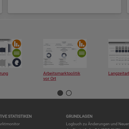
rung
Arbeitsmarktpolitik
Langzeitar
vor Ort
TI­VE STA­TIS­TI­KEN
GRUND­LA­GEN
rkt­mo­ni­tor
Log­buch zu Än­de­run­gen und Neue­