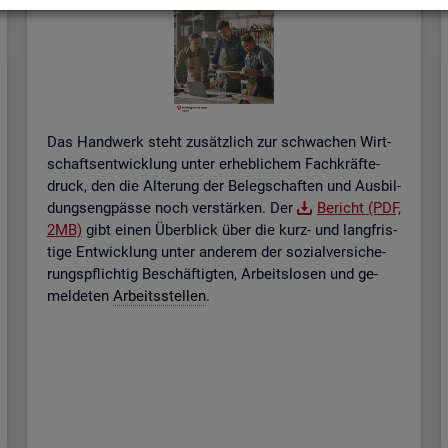
Das Hand­werk steht zu­sätz­lich zur schwa­chen Wirt­
schafts­ent­wick­lung unter er­heb­li­chem Fach­kräf­te­
druck, den die Al­te­rung der Be­leg­schaf­ten und Aus­bil­
dungs­eng­päs­se noch ver­stär­ken. Der
Be­richt (PDF,
2MB)
gibt einen Über­blick über die kurz- und lang­fris­
ti­ge Ent­wick­lung unter an­de­rem der so­zi­al­ver­si­che­
rungs­pflich­tig Be­schäf­tig­ten, Ar­beits­lo­sen und ge­
mel­de­ten
Ar­beits­stel­len
.