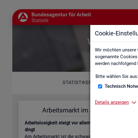
Cookie-Einstel
Willkommen b
Wir möchten unsere 
sogenannte Cookies e
werden nachfolgend b
Bitte wählen Sie aus
STATISTIKEN
Technisch Notw
Details anzeigen
Ar­beits­markt im Juli 2026
Leis­tungs
Ar­beits­lo­sig­keit steigt vor allem jah­res­zeit­lich be­
Be­stand an Le
dingt
beits­lo­sen­gel
Am Ar­beits­markt ist die schwa­che Kon­junk­tur wei­
läu­fi­ge