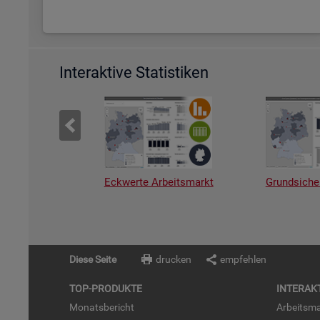
Interaktive Statistiken
Eckwerte Arbeitsmarkt
Grundsiche
Diese Seite
drucken
empfehlen
TOP-PRO­DUK­TE
IN­TER­AK­
Mo­nats­be­richt
Ar­beits­ma