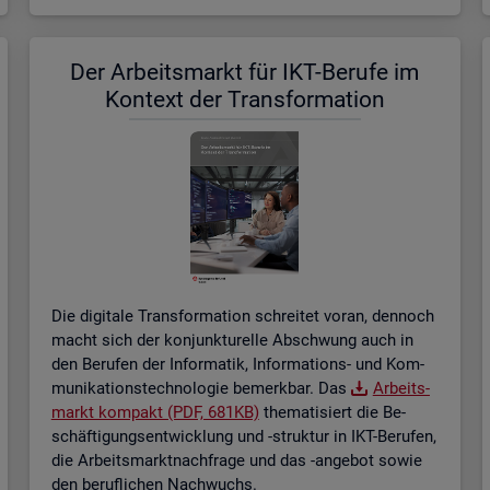
Der Ar­beits­markt für IKT-Be­ru­fe im
Kon­text der Trans­for­ma­ti­on
Die di­gi­ta­le Trans­for­ma­ti­on schrei­tet voran, den­noch
macht sich der kon­junk­tu­rel­le Ab­schwung auch in
den Be­ru­fen der In­for­ma­tik, In­for­ma­ti­ons- und Kom­
mu­ni­ka­ti­ons­tech­no­lo­gie be­merk­bar. Das
Ar­beits­
markt kom­pakt (PDF, 681KB)
the­ma­ti­siert die Be­
schäf­ti­gungs­ent­wick­lung und -struk­tur in IKT-Be­ru­fen,
die Ar­beits­markt­nach­fra­ge und das -an­ge­bot sowie
den be­ruf­li­chen Nach­wuchs.