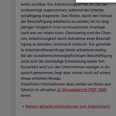
ter­hin sicht­bar. Die Ar­beits­lo­sig­keit hat im Juli sai­
son­be­rei­nigt zu­ge­nom­men, wäh­rend die
Un­ter­be­
schäf­ti­gung
sta­gnier­te. Das Ri­si­ko, durch den Ver­lust
der Be­schäf­ti­gung ar­beits­los zu wer­den, ist im lang­
jäh­ri­gen Ver­gleich trotz kon­ti­nu­ier­li­cher An­stie­ge
nach wie vor re­la­tiv klein. Gleich­zei­tig sind die Chan­
cen, Ar­beits­lo­sig­keit durch Auf­nah­me einer Be­schäf­
ti­gung zu be­en­den, his­to­risch schlecht. Die ge­mel­de­
te Ar­beits­kräf­te­nach­fra­ge bleibt an­hal­tend nied­rig.
Bei der so­zi­al­ver­si­che­rungs­pflich­ti­gen Be­schäf­ti­gung
setzt sich die rück­läu­fi­ge Ent­wick­lung wei­ter fort.
Kurz­ar­beit wird von den Un­ter­neh­men we­ni­ger in An­
spruch ge­nom­men, liegt aber immer noch auf einem
etwas er­höh­ten Ni­veau.
De­tail­lier­te In­for­ma­tio­nen dazu stel­len wir Ihnen aus­
führ­lich im ak­tu­el­len
Mo­nats­be­richt (PDF, 2MB)
be­reit.
Wei­te­re ak­tu­el­le In­for­ma­tio­nen zum Ar­beits­markt