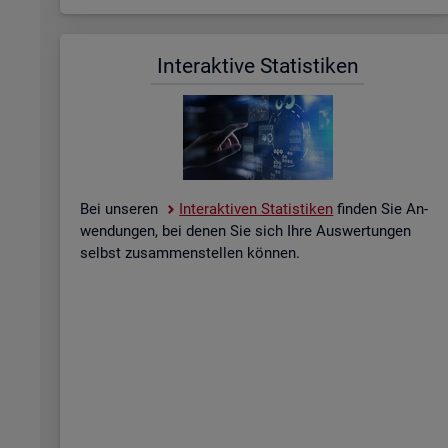
In­ter­ak­ti­ve Sta­tis­ti­ken
Bei un­se­ren
In­ter­ak­ti­ven Sta­tis­ti­ken
fin­den Sie An­
wen­dun­gen, bei denen Sie sich Ihre Aus­wer­tun­gen
selbst zu­sam­men­stel­len kön­nen.