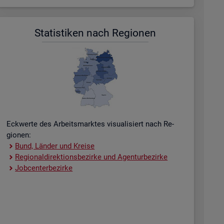
Sta­tis­ti­ken nach Re­gio­nen
Eck­wer­te des Ar­beits­mark­tes vi­sua­li­siert nach Re­
gio­nen:
Bund, Län­der und Krei­se
Re­gio­nal­di­rek­ti­ons­be­zir­ke und Agen­tur­be­zir­ke
Job­cent­er­be­zir­ke