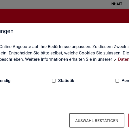
INHALT
lungen
ei der Statistik der Bundesagentu
Online-Angebote auf Ihre Bedürfnisse anpassen. Zu diesem Zweck s
in. Entscheiden Sie bitte selbst, welche Cookies Sie zulassen. Di
eschrieben. Weitere Informationen erhalten Sie in unserer
Daten
:
GRUNDLAGEN
endig
Statistik
Per
­be­zie­hen­de SGB III
Ar­beits- und Aus­bil­dungs­markt­si­tua­
Ar­beits­lo­sig­keit
ti­on im Hand­werk
is­tungs­be­zie­hen­den von Ar­
AUSWAHL BESTÄTIGEN
d (bei Ar­beits­lo­sig­keit). Vor­
 hoch­ge­rech­ne­te Werte.