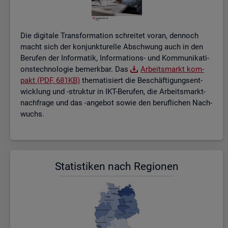
Die di­gi­ta­le Trans­for­ma­ti­on schrei­tet voran, den­noch
macht sich der kon­junk­tu­rel­le Ab­schwung auch in den
Be­ru­fen der In­for­ma­tik, In­for­ma­ti­ons- und Kom­mu­ni­ka­ti­
ons­tech­no­lo­gie be­merk­bar. Das
Ar­beits­markt kom­
pakt (PDF, 681KB)
the­ma­ti­siert die Be­schäf­ti­gungs­ent­
wick­lung und -struk­tur in IKT-Be­ru­fen, die Ar­beits­markt­
nach­fra­ge und das -an­ge­bot sowie den be­ruf­li­chen Nach­
wuchs.
Sta­tis­ti­ken nach Re­gio­nen