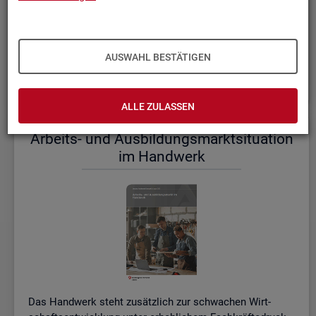
einem etwas er­höh­ten Ni­veau.
De­tail­lier­te In­for­ma­tio­nen dazu stel­len wir Ihnen aus­führ­
lich im ak­tu­el­len
Mo­nats­be­richt (PDF, 2MB)
be­reit.
AUSWAHL BESTÄTIGEN
Wei­te­re ak­tu­el­le In­for­ma­tio­nen zum Ar­beits­markt
ALLE ZULASSEN
Ar­beits- und Aus­bil­dungs­markt­si­tua­ti­on
im Hand­werk
Das Hand­werk steht zu­sätz­lich zur schwa­chen Wirt­