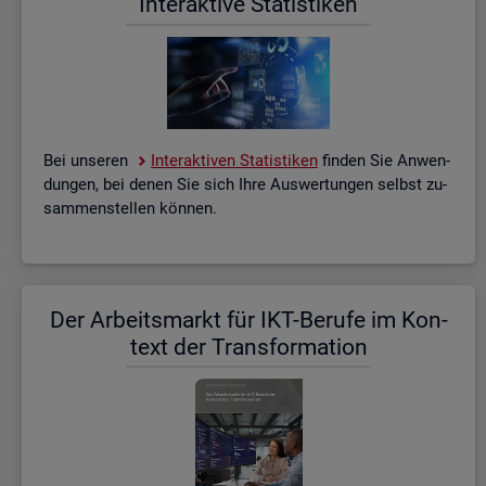
In­ter­ak­ti­ve Sta­tis­ti­ken
Bei un­se­ren
In­ter­ak­ti­ven Sta­tis­ti­ken
fin­den Sie An­wen­
dun­gen, bei denen Sie sich Ihre Aus­wer­tun­gen selbst zu­
sam­men­stel­len kön­nen.
Der Ar­beits­markt für IKT-Be­ru­fe im Kon­
text der Trans­for­ma­ti­on