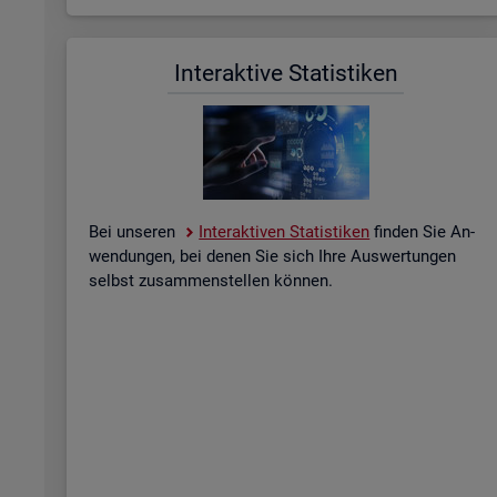
In­ter­ak­ti­ve Sta­tis­ti­ken
Bei un­se­ren
In­ter­ak­ti­ven Sta­tis­ti­ken
fin­den Sie An­
wen­dun­gen, bei denen Sie sich Ihre Aus­wer­tun­gen
selbst zu­sam­men­stel­len kön­nen.