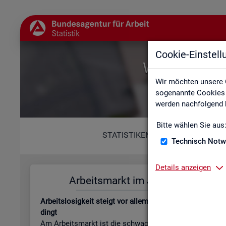
Cookie-Einstel
Willkommen b
Wir möchten unsere 
sogenannte Cookies e
werden nachfolgend b
Bitte wählen Sie aus
STATISTIKEN
Technisch Notw
Details anzeigen
Ar­beits­markt im Juli 2026
Leis­tungs
Ar­beits­lo­sig­keit steigt vor allem jah­res­zeit­lich be­
Be­stand an Le
dingt
beits­lo­sen­gel
Am Ar­beits­markt ist die schwa­che Kon­junk­tur wei­
läu­fi­ge