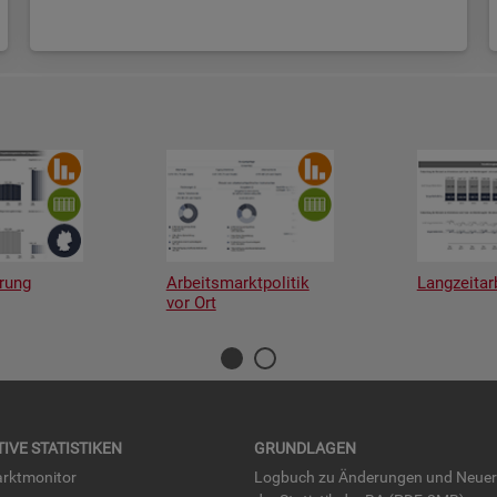
rung
Arbeitsmarktpolitik
Langzeitar
vor Ort
TI­VE STA­TIS­TI­KEN
GRUND­LA­GEN
rkt­mo­ni­tor
Log­buch zu Än­de­run­gen und Neue­