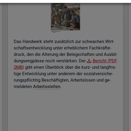
Das Hand­werk steht zu­sätz­lich zur schwa­chen Wirt­
schafts­ent­wick­lung unter er­heb­li­chem Fach­kräf­te­
druck, den die Al­te­rung der Be­leg­schaf­ten und Aus­bil­
dungs­eng­päs­se noch ver­stär­ken. Der
Be­richt (PDF,
2MB)
gibt einen Über­blick über die kurz- und lang­fris­
ti­ge Ent­wick­lung unter an­de­rem der so­zi­al­ver­si­che­
rungs­pflich­tig Be­schäf­tig­ten, Ar­beits­lo­sen und ge­
mel­de­ten
Ar­beits­stel­len
.