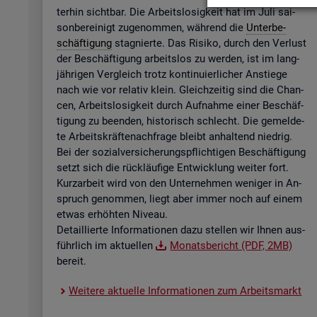
ter­hin sicht­bar. Die Ar­beits­lo­sig­keit hat im Juli sai­
son­be­rei­nigt zu­ge­nom­men, wäh­rend die
Un­ter­be­
schäf­ti­gung
sta­gnier­te. Das Ri­si­ko, durch den Ver­lust
der Be­schäf­ti­gung ar­beits­los zu wer­den, ist im lang­
jäh­ri­gen Ver­gleich trotz kon­ti­nu­ier­li­cher An­stie­ge
nach wie vor re­la­tiv klein. Gleich­zei­tig sind die Chan­
cen, Ar­beits­lo­sig­keit durch Auf­nah­me einer Be­schäf­
ti­gung zu be­en­den, his­to­risch schlecht. Die ge­mel­de­
te Ar­beits­kräf­te­nach­fra­ge bleibt an­hal­tend nied­rig.
Bei der so­zi­al­ver­si­che­rungs­pflich­ti­gen Be­schäf­ti­gung
setzt sich die rück­läu­fi­ge Ent­wick­lung wei­ter fort.
Kurz­ar­beit wird von den Un­ter­neh­men we­ni­ger in An­
spruch ge­nom­men, liegt aber immer noch auf einem
etwas er­höh­ten Ni­veau.
De­tail­lier­te In­for­ma­tio­nen dazu stel­len wir Ihnen aus­
führ­lich im ak­tu­el­len
Mo­nats­be­richt (PDF, 2MB)
be­reit.
Wei­te­re ak­tu­el­le In­for­ma­tio­nen zum Ar­beits­markt