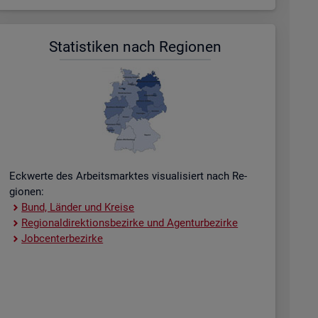
Sta­tis­ti­ken nach Re­gio­nen
Eck­wer­te des Ar­beits­mark­tes vi­sua­li­siert nach Re­
gio­nen:
Bund, Län­der und Krei­se
Re­gio­nal­di­rek­ti­ons­be­zir­ke und Agen­tur­be­zir­ke
Job­cent­er­be­zir­ke