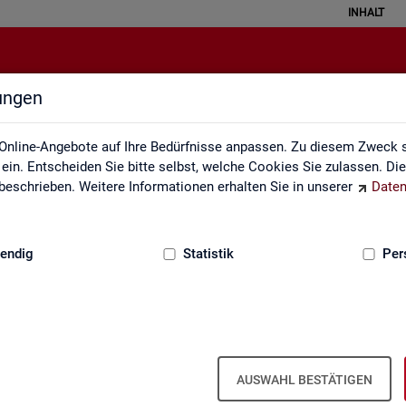
INHALT
lungen
ei der Statistik der Bundesagentu
Online-Angebote auf Ihre Bedürfnisse anpassen. Zu diesem Zweck s
in. Entscheiden Sie bitte selbst, welche Cookies Sie zulassen. Di
eschrieben. Weitere Informationen erhalten Sie in unserer
Daten
:
GRUNDLAGEN
endig
Statistik
Per
­be­zie­hen­de SGB III
Ar­beits- und Aus­bil­dungs­markt­si­tua­
Ar­beits­lo­sig­keit
ti­on im Hand­werk
is­tungs­be­zie­hen­den von Ar­
AUSWAHL BESTÄTIGEN
d (bei Ar­beits­lo­sig­keit). Vor­
 hoch­ge­rech­ne­te Werte.