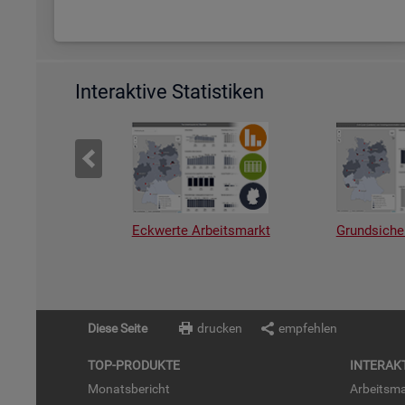
Interaktive Statistiken
Eckwerte Arbeitsmarkt
Grundsiche
Diese Seite
drucken
empfehlen
TOP-PRO­DUK­TE
IN­TER­AK­
Mo­nats­be­richt
Ar­beits­ma