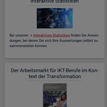
In­ter­ak­ti­ve Sta­tis­ti­ken
Bei un­se­ren
In­ter­ak­ti­ven Sta­tis­ti­ken
fin­den Sie An­wen­
dun­gen, bei denen Sie sich Ihre Aus­wer­tun­gen selbst zu­
sam­men­stel­len kön­nen.
Der Ar­beits­markt für IKT-Be­ru­fe im Kon­
text der Trans­for­ma­ti­on