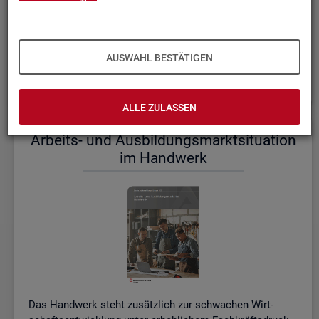
einem etwas er­höh­ten Ni­veau.
De­tail­lier­te In­for­ma­tio­nen dazu stel­len wir Ihnen aus­führ­
lich im ak­tu­el­len
Mo­nats­be­richt (PDF, 2MB)
be­reit.
AUSWAHL BESTÄTIGEN
Wei­te­re ak­tu­el­le In­for­ma­tio­nen zum Ar­beits­markt
ALLE ZULASSEN
Ar­beits- und Aus­bil­dungs­markt­si­tua­ti­on
im Hand­werk
Das Hand­werk steht zu­sätz­lich zur schwa­chen Wirt­