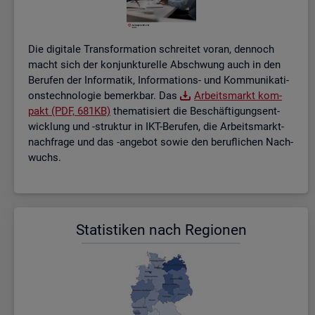
Die di­gi­ta­le Trans­for­ma­ti­on schrei­tet voran, den­noch
macht sich der kon­junk­tu­rel­le Ab­schwung auch in den
Be­ru­fen der In­for­ma­tik, In­for­ma­ti­ons- und Kom­mu­ni­ka­ti­
ons­tech­no­lo­gie be­merk­bar. Das
Ar­beits­markt kom­
pakt (PDF, 681KB)
the­ma­ti­siert die Be­schäf­ti­gungs­ent­
wick­lung und -struk­tur in IKT-Be­ru­fen, die Ar­beits­markt­
nach­fra­ge und das -an­ge­bot sowie den be­ruf­li­chen Nach­
wuchs.
Sta­tis­ti­ken nach Re­gio­nen