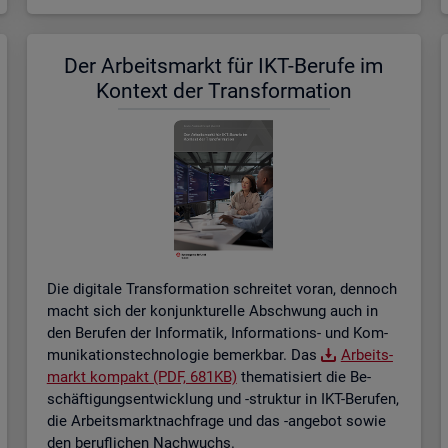
Der Ar­beits­markt für IKT-Be­ru­fe im
Kon­text der Trans­for­ma­ti­on
Die di­gi­ta­le Trans­for­ma­ti­on schrei­tet voran, den­noch
macht sich der kon­junk­tu­rel­le Ab­schwung auch in
den Be­ru­fen der In­for­ma­tik, In­for­ma­ti­ons- und Kom­
mu­ni­ka­ti­ons­tech­no­lo­gie be­merk­bar. Das
Ar­beits­
markt kom­pakt (PDF, 681KB)
the­ma­ti­siert die Be­
schäf­ti­gungs­ent­wick­lung und -struk­tur in IKT-Be­ru­fen,
die Ar­beits­markt­nach­fra­ge und das -an­ge­bot sowie
den be­ruf­li­chen Nach­wuchs.