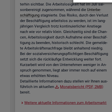
ter­hin sicht­bar. Die Ar­beits­lo­sig­keit hat im Juli sai­
son­be­rei­nigt zu­ge­nom­men, wäh­rend die
Un­ter­be­
schäf­ti­gung
sta­gnier­te. Das Ri­si­ko, durch den Ver­lust
der Be­schäf­ti­gung ar­beits­los zu wer­den, ist im lang­
jäh­ri­gen Ver­gleich trotz kon­ti­nu­ier­li­cher An­stie­ge
nach wie vor re­la­tiv klein. Gleich­zei­tig sind die Chan­
cen, Ar­beits­lo­sig­keit durch Auf­nah­me einer Be­schäf­
ti­gung zu be­en­den, his­to­risch schlecht. Die ge­mel­de­
te Ar­beits­kräf­te­nach­fra­ge bleibt an­hal­tend nied­rig.
Bei der so­zi­al­ver­si­che­rungs­pflich­ti­gen Be­schäf­ti­gung
setzt sich die rück­läu­fi­ge Ent­wick­lung wei­ter fort.
Kurz­ar­beit wird von den Un­ter­neh­men we­ni­ger in An­
spruch ge­nom­men, liegt aber immer noch auf einem
etwas er­höh­ten Ni­veau.
De­tail­lier­te In­for­ma­tio­nen dazu stel­len wir Ihnen aus­
führ­lich im ak­tu­el­len
Mo­nats­be­richt (PDF, 2MB)
be­reit.
Wei­te­re ak­tu­el­le In­for­ma­tio­nen zum Ar­beits­markt