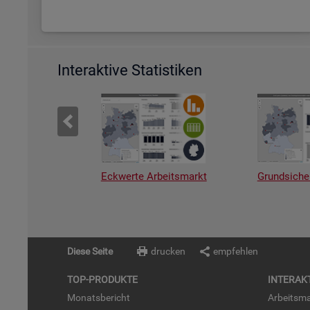
Interaktive Statistiken
Eckwerte Arbeitsmarkt
Grundsiche
Diese Seite
drucken
empfehlen
TOP-PRO­DUK­TE
IN­TER­AK­
Mo­nats­be­richt
Ar­beits­ma