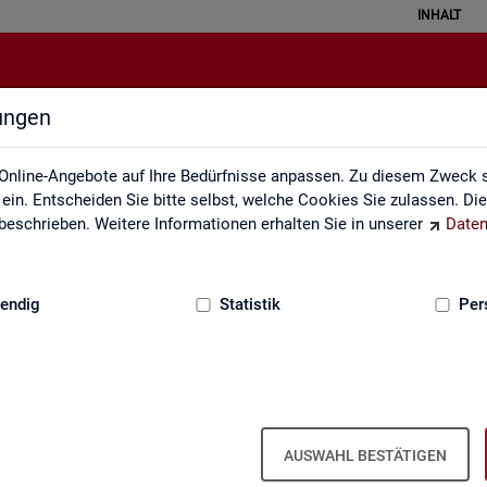
INHALT
lungen
ei der Statistik der Bundesagentu
Online-Angebote auf Ihre Bedürfnisse anpassen. Zu diesem Zweck s
in. Entscheiden Sie bitte selbst, welche Cookies Sie zulassen. Di
eschrieben. Weitere Informationen erhalten Sie in unserer
Daten
:
GRUNDLAGEN
endig
Statistik
Per
­be­zie­hen­de SGB III
Ar­beits- und Aus­bil­dungs­markt­si­tua­
Ar­beits­lo­sig­keit
ti­on im Hand­werk
is­tungs­be­zie­hen­den von Ar­
AUSWAHL BESTÄTIGEN
d (bei Ar­beits­lo­sig­keit). Vor­
 hoch­ge­rech­ne­te Werte.