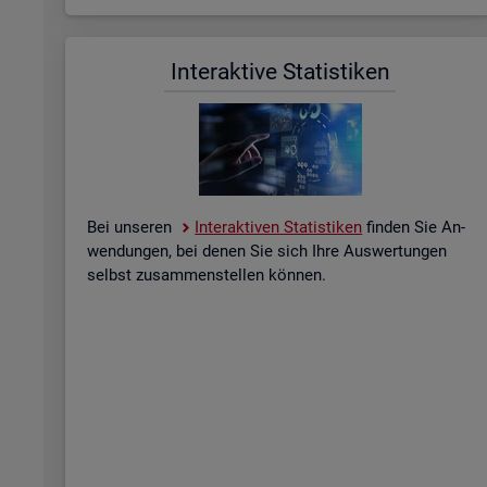
In­ter­ak­ti­ve Sta­tis­ti­ken
Bei un­se­ren
In­ter­ak­ti­ven Sta­tis­ti­ken
fin­den Sie An­
wen­dun­gen, bei denen Sie sich Ihre Aus­wer­tun­gen
selbst zu­sam­men­stel­len kön­nen.