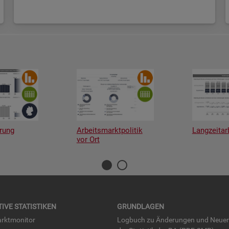
rung
Arbeitsmarktpolitik
Langzeitar
vor Ort
TI­VE STA­TIS­TI­KEN
GRUND­LA­GEN
rkt­mo­ni­tor
Log­buch zu Än­de­run­gen und Neue­