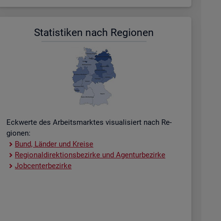
Sta­tis­ti­ken nach Re­gio­nen
Eck­wer­te des Ar­beits­mark­tes vi­sua­li­siert nach Re­
gio­nen:
Bund, Län­der und Krei­se
Re­gio­nal­di­rek­ti­ons­be­zir­ke und Agen­tur­be­zir­ke
Job­cent­er­be­zir­ke