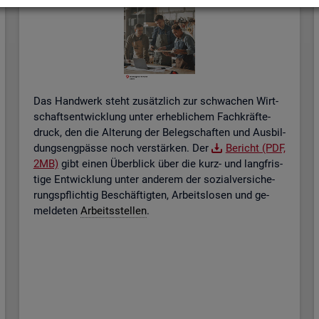
Das Hand­werk steht zu­sätz­lich zur schwa­chen Wirt­
schafts­ent­wick­lung unter er­heb­li­chem Fach­kräf­te­
druck, den die Al­te­rung der Be­leg­schaf­ten und Aus­bil­
dungs­eng­päs­se noch ver­stär­ken. Der
Be­richt (PDF,
2MB)
gibt einen Über­blick über die kurz- und lang­fris­
ti­ge Ent­wick­lung unter an­de­rem der so­zi­al­ver­si­che­
rungs­pflich­tig Be­schäf­tig­ten, Ar­beits­lo­sen und ge­
mel­de­ten
Ar­beits­stel­len
.