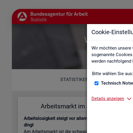
Cookie-Einstel
Willkommen b
Wir möchten unsere 
sogenannte Cookies e
werden nachfolgend b
Bitte wählen Sie aus
STATISTIKEN
Technisch Notw
Details anzeigen
Ar­beits­markt im Juli 2026
Leis­tungs
Ar­beits­lo­sig­keit steigt vor allem jah­res­zeit­lich be­
Be­stand an Le
dingt
beits­lo­sen­gel
Am Ar­beits­markt ist die schwa­che Kon­junk­tur wei­
läu­fi­ge