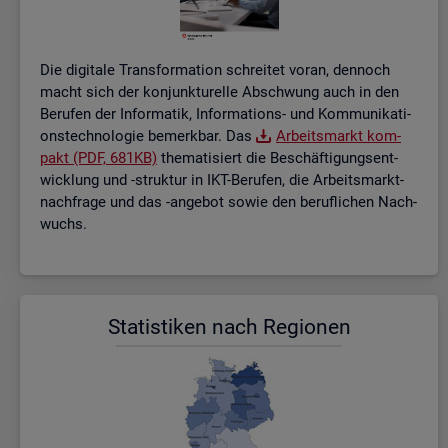
Die di­gi­ta­le Trans­for­ma­ti­on schrei­tet voran, den­noch
macht sich der kon­junk­tu­rel­le Ab­schwung auch in den
Be­ru­fen der In­for­ma­tik, In­for­ma­ti­ons- und Kom­mu­ni­ka­ti­
ons­tech­no­lo­gie be­merk­bar. Das
Ar­beits­markt kom­
pakt (PDF, 681KB)
the­ma­ti­siert die Be­schäf­ti­gungs­ent­
wick­lung und -struk­tur in IKT-Be­ru­fen, die Ar­beits­markt­
nach­fra­ge und das -an­ge­bot sowie den be­ruf­li­chen Nach­
wuchs.
Sta­tis­ti­ken nach Re­gio­nen