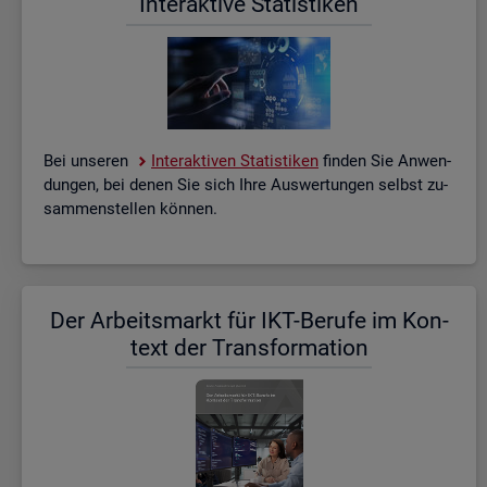
In­ter­ak­ti­ve Sta­tis­ti­ken
Bei un­se­ren
In­ter­ak­ti­ven Sta­tis­ti­ken
fin­den Sie An­wen­
dun­gen, bei denen Sie sich Ihre Aus­wer­tun­gen selbst zu­
sam­men­stel­len kön­nen.
Der Ar­beits­markt für IKT-Be­ru­fe im Kon­
text der Trans­for­ma­ti­on