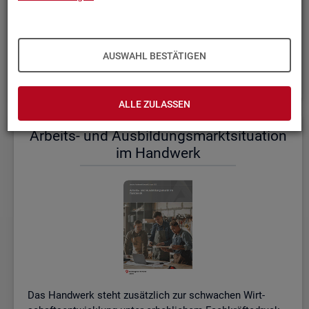
einem etwas er­höh­ten Ni­veau.
De­tail­lier­te In­for­ma­tio­nen dazu stel­len wir Ihnen aus­führ­
lich im ak­tu­el­len
Mo­nats­be­richt (PDF, 2MB)
be­reit.
AUSWAHL BESTÄTIGEN
Wei­te­re ak­tu­el­le In­for­ma­tio­nen zum Ar­beits­markt
ALLE ZULASSEN
Ar­beits- und Aus­bil­dungs­markt­si­tua­ti­on
im Hand­werk
Das Hand­werk steht zu­sätz­lich zur schwa­chen Wirt­