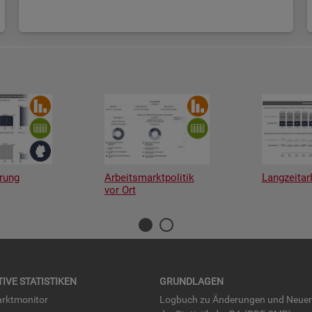
rung
Arbeitsmarktpolitik
Langzeitar
vor Ort
TI­VE STA­TIS­TI­KEN
GRUND­LA­GEN
rkt­mo­ni­tor
Log­buch zu Än­de­run­gen und Neue­