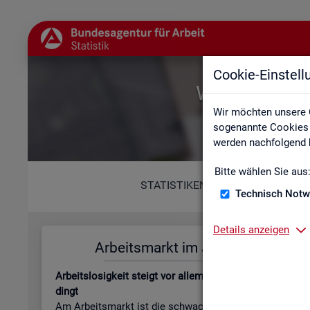
Cookie-Einstel
Willkommen b
Wir möchten unsere 
sogenannte Cookies e
werden nachfolgend b
Bitte wählen Sie aus
STATISTIKEN
Technisch Notw
Details anzeigen
Ar­beits­markt im Juli 2026
Leis­tungs
Ar­beits­lo­sig­keit steigt vor allem jah­res­zeit­lich be­
Be­stand an Le
dingt
beits­lo­sen­gel
Am Ar­beits­markt ist die schwa­che Kon­junk­tur wei­
läu­fi­ge