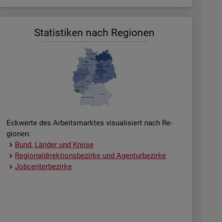
Sta­tis­ti­ken nach Re­gio­nen
Eck­wer­te des Ar­beits­mark­tes vi­sua­li­siert nach Re­
gio­nen:
Bund, Län­der und Krei­se
Re­gio­nal­di­rek­ti­ons­be­zir­ke und Agen­tur­be­zir­ke
Job­cent­er­be­zir­ke