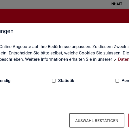
INHALT
lungen
ei der Statistik der Bundesagentu
Online-Angebote auf Ihre Bedürfnisse anpassen. Zu diesem Zweck s
in. Entscheiden Sie bitte selbst, welche Cookies Sie zulassen. Di
eschrieben. Weitere Informationen erhalten Sie in unserer
Daten
:
GRUNDLAGEN
endig
Statistik
Per
­be­zie­hen­de SGB III
Ar­beits- und Aus­bil­dungs­markt­si­tua­
Ar­beits­lo­sig­keit
ti­on im Hand­werk
is­tungs­be­zie­hen­den von Ar­
AUSWAHL BESTÄTIGEN
d (bei Ar­beits­lo­sig­keit). Vor­
 hoch­ge­rech­ne­te Werte.