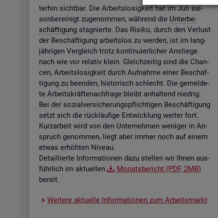
ter­hin sicht­bar. Die Ar­beits­lo­sig­keit hat im Juli sai­
son­be­rei­nigt zu­ge­nom­men, wäh­rend die
Un­ter­be­
schäf­ti­gung
sta­gnier­te. Das Ri­si­ko, durch den Ver­lust
der Be­schäf­ti­gung ar­beits­los zu wer­den, ist im lang­
jäh­ri­gen Ver­gleich trotz kon­ti­nu­ier­li­cher An­stie­ge
nach wie vor re­la­tiv klein. Gleich­zei­tig sind die Chan­
cen, Ar­beits­lo­sig­keit durch Auf­nah­me einer Be­schäf­
ti­gung zu be­en­den, his­to­risch schlecht. Die ge­mel­de­
te Ar­beits­kräf­te­nach­fra­ge bleibt an­hal­tend nied­rig.
Bei der so­zi­al­ver­si­che­rungs­pflich­ti­gen Be­schäf­ti­gung
setzt sich die rück­läu­fi­ge Ent­wick­lung wei­ter fort.
Kurz­ar­beit wird von den Un­ter­neh­men we­ni­ger in An­
spruch ge­nom­men, liegt aber immer noch auf einem
etwas er­höh­ten Ni­veau.
De­tail­lier­te In­for­ma­tio­nen dazu stel­len wir Ihnen aus­
führ­lich im ak­tu­el­len
Mo­nats­be­richt (PDF, 2MB)
be­reit.
Wei­te­re ak­tu­el­le In­for­ma­tio­nen zum Ar­beits­markt