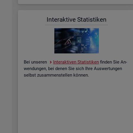
In­ter­ak­ti­ve Sta­tis­ti­ken
Bei un­se­ren
In­ter­ak­ti­ven Sta­tis­ti­ken
fin­den Sie An­
wen­dun­gen, bei denen Sie sich Ihre Aus­wer­tun­gen
selbst zu­sam­men­stel­len kön­nen.