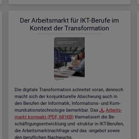
Der Ar­beits­markt für IKT-Be­ru­fe im
Kon­text der Trans­for­ma­ti­on
Die di­gi­ta­le Trans­for­ma­ti­on schrei­tet voran, den­noch
macht sich der kon­junk­tu­rel­le Ab­schwung auch in
den Be­ru­fen der In­for­ma­tik, In­for­ma­ti­ons- und Kom­
mu­ni­ka­ti­ons­tech­no­lo­gie be­merk­bar. Das
Ar­beits­
markt kom­pakt (PDF, 681KB)
the­ma­ti­siert die Be­
schäf­ti­gungs­ent­wick­lung und -struk­tur in IKT-Be­ru­fen,
die Ar­beits­markt­nach­fra­ge und das -an­ge­bot sowie
den be­ruf­li­chen Nach­wuchs.