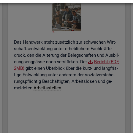
Das Hand­werk steht zu­sätz­lich zur schwa­chen Wirt­
schafts­ent­wick­lung unter er­heb­li­chem Fach­kräf­te­
druck, den die Al­te­rung der Be­leg­schaf­ten und Aus­bil­
dungs­eng­päs­se noch ver­stär­ken. Der
Be­richt (PDF,
2MB)
gibt einen Über­blick über die kurz- und lang­fris­
ti­ge Ent­wick­lung unter an­de­rem der so­zi­al­ver­si­che­
rungs­pflich­tig Be­schäf­tig­ten, Ar­beits­lo­sen und ge­
mel­de­ten
Ar­beits­stel­len
.