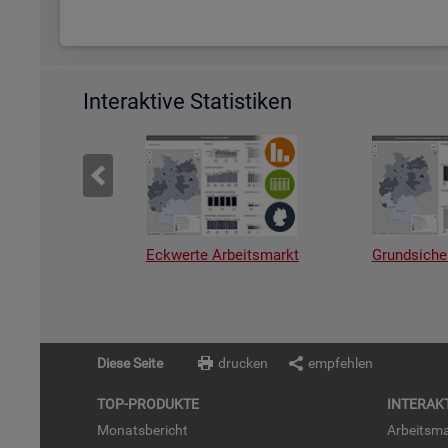
Interaktive Statistiken
Eckwerte Arbeitsmarkt
Grundsiche
Diese Seite
drucken
empfehlen
TOP-PRO­DUK­TE
IN­TER­AK­
Mo­nats­be­richt
Ar­beits­ma