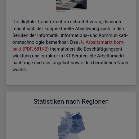
Die di­gi­ta­le Trans­for­ma­ti­on schrei­tet voran, den­noch
macht sich der kon­junk­tu­rel­le Ab­schwung auch in den
Be­ru­fen der In­for­ma­tik, In­for­ma­ti­ons- und Kom­mu­ni­ka­ti­
ons­tech­no­lo­gie be­merk­bar. Das
Ar­beits­markt kom­
pakt (PDF, 681KB)
the­ma­ti­siert die Be­schäf­ti­gungs­ent­
wick­lung und -struk­tur in IKT-Be­ru­fen, die Ar­beits­markt­
nach­fra­ge und das -an­ge­bot sowie den be­ruf­li­chen Nach­
wuchs.
Sta­tis­ti­ken nach Re­gio­nen