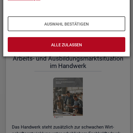
einem etwas er­höh­ten Ni­veau.
De­tail­lier­te In­for­ma­tio­nen dazu stel­len wir Ihnen aus­führ­
lich im ak­tu­el­len
Mo­nats­be­richt (PDF, 2MB)
be­reit.
AUSWAHL BESTÄTIGEN
Wei­te­re ak­tu­el­le In­for­ma­tio­nen zum Ar­beits­markt
ALLE ZULASSEN
Ar­beits- und Aus­bil­dungs­markt­si­tua­ti­on
im Hand­werk
Das Hand­werk steht zu­sätz­lich zur schwa­chen Wirt­