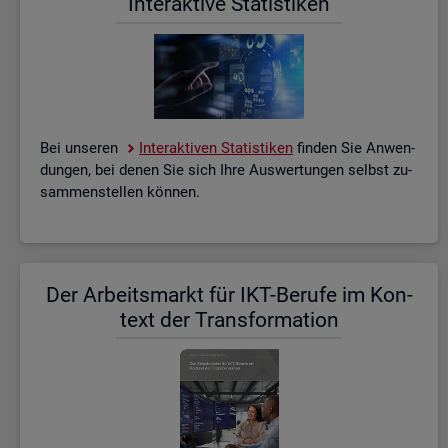
In­ter­ak­ti­ve Sta­tis­ti­ken
Bei un­se­ren
In­ter­ak­ti­ven Sta­tis­ti­ken
fin­den Sie An­wen­
dun­gen, bei denen Sie sich Ihre Aus­wer­tun­gen selbst zu­
sam­men­stel­len kön­nen.
Der Ar­beits­markt für IKT-Be­ru­fe im Kon­
text der Trans­for­ma­ti­on