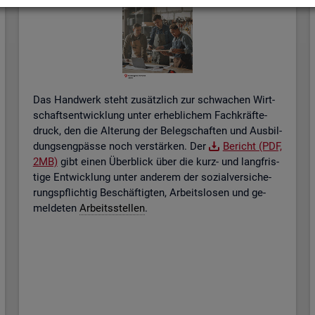
Das Hand­werk steht zu­sätz­lich zur schwa­chen Wirt­
schafts­ent­wick­lung unter er­heb­li­chem Fach­kräf­te­
druck, den die Al­te­rung der Be­leg­schaf­ten und Aus­bil­
dungs­eng­päs­se noch ver­stär­ken. Der
Be­richt (PDF,
2MB)
gibt einen Über­blick über die kurz- und lang­fris­
ti­ge Ent­wick­lung unter an­de­rem der so­zi­al­ver­si­che­
rungs­pflich­tig Be­schäf­tig­ten, Ar­beits­lo­sen und ge­
mel­de­ten
Ar­beits­stel­len
.