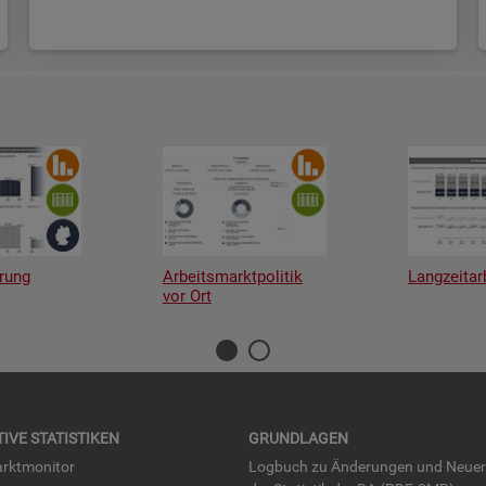
rung
Arbeitsmarktpolitik
Langzeitar
vor Ort
TI­VE STA­TIS­TI­KEN
GRUND­LA­GEN
rkt­mo­ni­tor
Log­buch zu Än­de­run­gen und Neue­