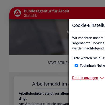
Cookie-Einstel
Willkommen b
Wir möchten unsere 
sogenannte Cookies e
werden nachfolgend b
Bitte wählen Sie aus
STATISTIKEN
Technisch Notw
Details anzeigen
Ar­beits­markt im Juli 2026
Leis­tungs
Ar­beits­lo­sig­keit steigt vor allem jah­res­zeit­lich be­
Be­stand an Le
dingt
beits­lo­sen­gel
Am Ar­beits­markt ist die schwa­che Kon­junk­tur wei­
läu­fi­ge