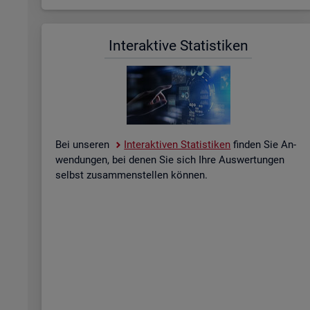
In­ter­ak­ti­ve Sta­tis­ti­ken
Bei un­se­ren
In­ter­ak­ti­ven Sta­tis­ti­ken
fin­den Sie An­
wen­dun­gen, bei denen Sie sich Ihre Aus­wer­tun­gen
selbst zu­sam­men­stel­len kön­nen.