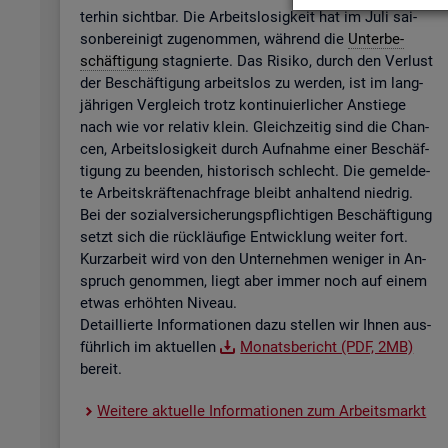
ter­hin sicht­bar. Die Ar­beits­lo­sig­keit hat im Juli sai­
son­be­rei­nigt zu­ge­nom­men, wäh­rend die
Un­ter­be­
schäf­ti­gung
sta­gnier­te. Das Ri­si­ko, durch den Ver­lust
der Be­schäf­ti­gung ar­beits­los zu wer­den, ist im lang­
jäh­ri­gen Ver­gleich trotz kon­ti­nu­ier­li­cher An­stie­ge
nach wie vor re­la­tiv klein. Gleich­zei­tig sind die Chan­
cen, Ar­beits­lo­sig­keit durch Auf­nah­me einer Be­schäf­
ti­gung zu be­en­den, his­to­risch schlecht. Die ge­mel­de­
te Ar­beits­kräf­te­nach­fra­ge bleibt an­hal­tend nied­rig.
Bei der so­zi­al­ver­si­che­rungs­pflich­ti­gen Be­schäf­ti­gung
setzt sich die rück­läu­fi­ge Ent­wick­lung wei­ter fort.
Kurz­ar­beit wird von den Un­ter­neh­men we­ni­ger in An­
spruch ge­nom­men, liegt aber immer noch auf einem
etwas er­höh­ten Ni­veau.
De­tail­lier­te In­for­ma­tio­nen dazu stel­len wir Ihnen aus­
führ­lich im ak­tu­el­len
Mo­nats­be­richt (PDF, 2MB)
be­reit.
Wei­te­re ak­tu­el­le In­for­ma­tio­nen zum Ar­beits­markt