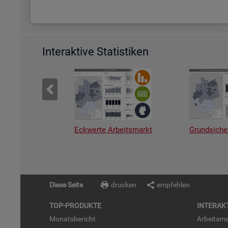
Interaktive Statistiken
Eckwerte Arbeitsmarkt
Grundsiche
Diese Seite
drucken
empfehlen
TOP-PRO­DUK­TE
IN­TER­AK­
Mo­nats­be­richt
Ar­beits­ma