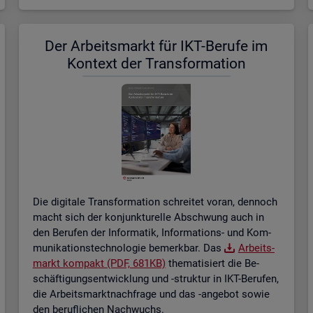
Der Ar­beits­markt für IKT-Be­ru­fe im
Kon­text der Trans­for­ma­ti­on
Die di­gi­ta­le Trans­for­ma­ti­on schrei­tet voran, den­noch
macht sich der kon­junk­tu­rel­le Ab­schwung auch in
den Be­ru­fen der In­for­ma­tik, In­for­ma­ti­ons- und Kom­
mu­ni­ka­ti­ons­tech­no­lo­gie be­merk­bar. Das
Ar­beits­
markt kom­pakt (PDF, 681KB)
the­ma­ti­siert die Be­
schäf­ti­gungs­ent­wick­lung und -struk­tur in IKT-Be­ru­fen,
die Ar­beits­markt­nach­fra­ge und das -an­ge­bot sowie
den be­ruf­li­chen Nach­wuchs.