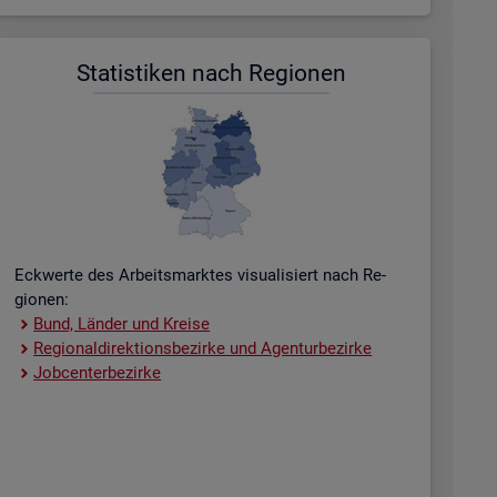
Sta­tis­ti­ken nach Re­gio­nen
Eck­wer­te des Ar­beits­mark­tes vi­sua­li­siert nach Re­
gio­nen:
Bund, Län­der und Krei­se
Re­gio­nal­di­rek­ti­ons­be­zir­ke und Agen­tur­be­zir­ke
Job­cent­er­be­zir­ke