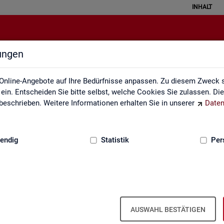
INHALT
lungen
ei der Statistik der Bundesagentu
Online-Angebote auf Ihre Bedürfnisse anpassen. Zu diesem Zweck s
in. Entscheiden Sie bitte selbst, welche Cookies Sie zulassen. Di
eschrieben. Weitere Informationen erhalten Sie in unserer
Daten
:
GRUNDLAGEN
endig
Statistik
Per
­be­zie­hen­de SGB III
Ar­beits- und Aus­bil­dungs­markt­si­tua­
Ar­beits­lo­sig­keit
ti­on im Hand­werk
is­tungs­be­zie­hen­den von Ar­
AUSWAHL BESTÄTIGEN
d (bei Ar­beits­lo­sig­keit). Vor­
 hoch­ge­rech­ne­te Werte.