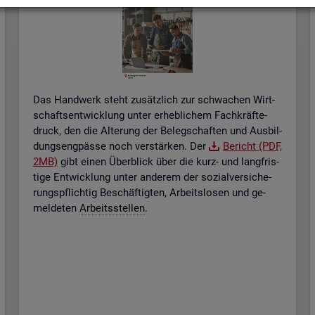
Das Hand­werk steht zu­sätz­lich zur schwa­chen Wirt­
schafts­ent­wick­lung unter er­heb­li­chem Fach­kräf­te­
druck, den die Al­te­rung der Be­leg­schaf­ten und Aus­bil­
dungs­eng­päs­se noch ver­stär­ken. Der
Be­richt (PDF,
2MB)
gibt einen Über­blick über die kurz- und lang­fris­
ti­ge Ent­wick­lung unter an­de­rem der so­zi­al­ver­si­che­
rungs­pflich­tig Be­schäf­tig­ten, Ar­beits­lo­sen und ge­
mel­de­ten
Ar­beits­stel­len
.