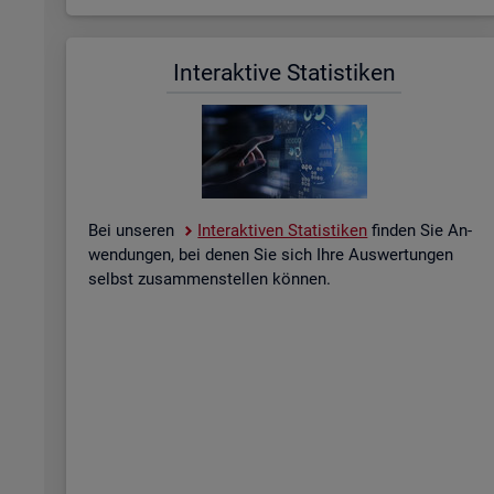
In­ter­ak­ti­ve Sta­tis­ti­ken
Bei un­se­ren
In­ter­ak­ti­ven Sta­tis­ti­ken
fin­den Sie An­
wen­dun­gen, bei denen Sie sich Ihre Aus­wer­tun­gen
selbst zu­sam­men­stel­len kön­nen.