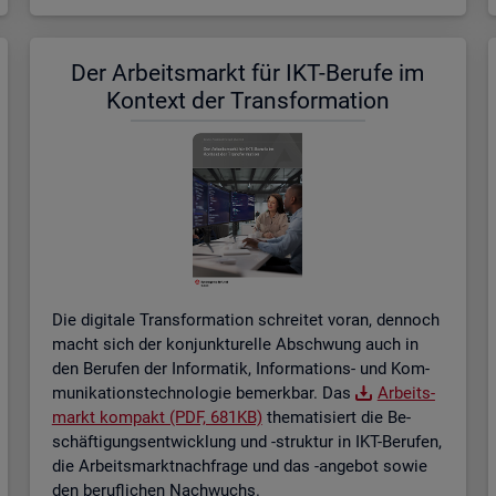
Der Ar­beits­markt für IKT-Be­ru­fe im
Kon­text der Trans­for­ma­ti­on
Die di­gi­ta­le Trans­for­ma­ti­on schrei­tet voran, den­noch
macht sich der kon­junk­tu­rel­le Ab­schwung auch in
den Be­ru­fen der In­for­ma­tik, In­for­ma­ti­ons- und Kom­
mu­ni­ka­ti­ons­tech­no­lo­gie be­merk­bar. Das
Ar­beits­
markt kom­pakt (PDF, 681KB)
the­ma­ti­siert die Be­
schäf­ti­gungs­ent­wick­lung und -struk­tur in IKT-Be­ru­fen,
die Ar­beits­markt­nach­fra­ge und das -an­ge­bot sowie
den be­ruf­li­chen Nach­wuchs.