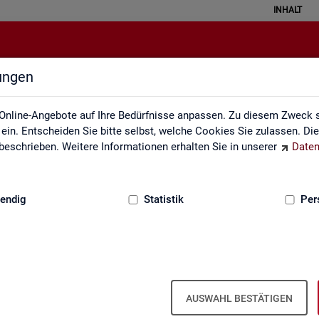
INHALT
lungen
ei der Statistik der Bundesagentu
Online-Angebote auf Ihre Bedürfnisse anpassen. Zu diesem Zweck s
in. Entscheiden Sie bitte selbst, welche Cookies Sie zulassen. Di
eschrieben. Weitere Informationen erhalten Sie in unserer
Daten
:
GRUNDLAGEN
endig
Statistik
Per
­be­zie­hen­de SGB III
Ar­beits- und Aus­bil­dungs­markt­si­tua­
Ar­beits­lo­sig­keit
ti­on im Hand­werk
is­tungs­be­zie­hen­den von Ar­
AUSWAHL BESTÄTIGEN
d (bei Ar­beits­lo­sig­keit). Vor­
 hoch­ge­rech­ne­te Werte.