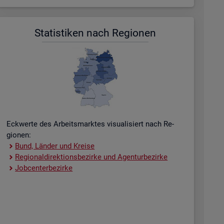
Sta­tis­ti­ken nach Re­gio­nen
Eck­wer­te des Ar­beits­mark­tes vi­sua­li­siert nach Re­
gio­nen:
Bund, Län­der und Krei­se
Re­gio­nal­di­rek­ti­ons­be­zir­ke und Agen­tur­be­zir­ke
Job­cent­er­be­zir­ke