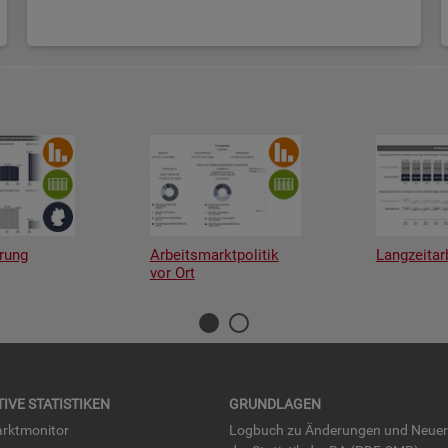
rung
Arbeitsmarktpolitik
Langzeitar
vor Ort
TI­VE STA­TIS­TI­KEN
GRUND­LA­GEN
rkt­mo­ni­tor
Log­buch zu Än­de­run­gen und Neue­