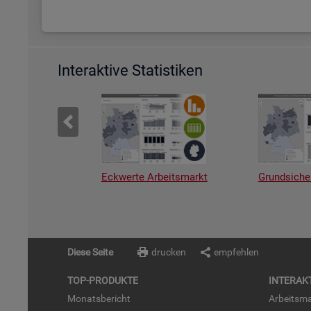
Interaktive Statistiken
Eckwerte Arbeitsmarkt
Grundsiche
Diese Seite
drucken
empfehlen
TOP-PRO­DUK­TE
IN­TER­AK­
Mo­nats­be­richt
Ar­beits­ma