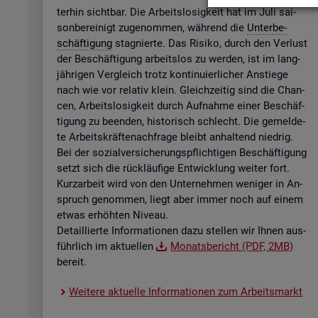
ter­hin sicht­bar. Die Ar­beits­lo­sig­keit hat im Juli sai­
son­be­rei­nigt zu­ge­nom­men, wäh­rend die
Un­ter­be­
schäf­ti­gung
sta­gnier­te. Das Ri­si­ko, durch den Ver­lust
der Be­schäf­ti­gung ar­beits­los zu wer­den, ist im lang­
jäh­ri­gen Ver­gleich trotz kon­ti­nu­ier­li­cher An­stie­ge
nach wie vor re­la­tiv klein. Gleich­zei­tig sind die Chan­
cen, Ar­beits­lo­sig­keit durch Auf­nah­me einer Be­schäf­
ti­gung zu be­en­den, his­to­risch schlecht. Die ge­mel­de­
te Ar­beits­kräf­te­nach­fra­ge bleibt an­hal­tend nied­rig.
Bei der so­zi­al­ver­si­che­rungs­pflich­ti­gen Be­schäf­ti­gung
setzt sich die rück­läu­fi­ge Ent­wick­lung wei­ter fort.
Kurz­ar­beit wird von den Un­ter­neh­men we­ni­ger in An­
spruch ge­nom­men, liegt aber immer noch auf einem
etwas er­höh­ten Ni­veau.
De­tail­lier­te In­for­ma­tio­nen dazu stel­len wir Ihnen aus­
führ­lich im ak­tu­el­len
Mo­nats­be­richt (PDF, 2MB)
be­reit.
Wei­te­re ak­tu­el­le In­for­ma­tio­nen zum Ar­beits­markt