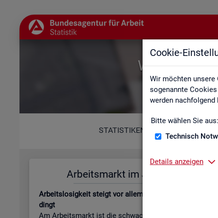
Cookie-Einstel
Willkommen b
Wir möchten unsere 
sogenannte Cookies e
werden nachfolgend b
Bitte wählen Sie aus
STATISTIKEN
Technisch Notw
Details anzeigen
Ar­beits­markt im Juli 2026
Leis­tungs
Ar­beits­lo­sig­keit steigt vor allem jah­res­zeit­lich be­
Be­stand an Le
dingt
beits­lo­sen­gel
Am Ar­beits­markt ist die schwa­che Kon­junk­tur wei­
läu­fi­ge