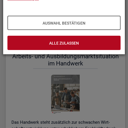
einem etwas er­höh­ten Ni­veau.
De­tail­lier­te In­for­ma­tio­nen dazu stel­len wir Ihnen aus­führ­
lich im ak­tu­el­len
Mo­nats­be­richt (PDF, 2MB)
be­reit.
AUSWAHL BESTÄTIGEN
Wei­te­re ak­tu­el­le In­for­ma­tio­nen zum Ar­beits­markt
ALLE ZULASSEN
Ar­beits- und Aus­bil­dungs­markt­si­tua­ti­on
im Hand­werk
Das Hand­werk steht zu­sätz­lich zur schwa­chen Wirt­