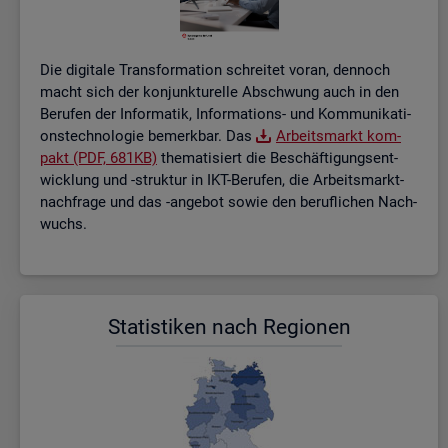
Die di­gi­ta­le Trans­for­ma­ti­on schrei­tet voran, den­noch
macht sich der kon­junk­tu­rel­le Ab­schwung auch in den
Be­ru­fen der In­for­ma­tik, In­for­ma­ti­ons- und Kom­mu­ni­ka­ti­
ons­tech­no­lo­gie be­merk­bar. Das
Ar­beits­markt kom­
pakt (PDF, 681KB)
the­ma­ti­siert die Be­schäf­ti­gungs­ent­
wick­lung und -struk­tur in IKT-Be­ru­fen, die Ar­beits­markt­
nach­fra­ge und das -an­ge­bot sowie den be­ruf­li­chen Nach­
wuchs.
Sta­tis­ti­ken nach Re­gio­nen