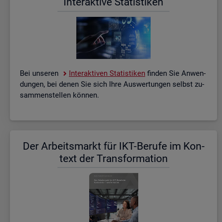
In­ter­ak­ti­ve Sta­tis­ti­ken
Bei un­se­ren
In­ter­ak­ti­ven Sta­tis­ti­ken
fin­den Sie An­wen­
dun­gen, bei denen Sie sich Ihre Aus­wer­tun­gen selbst zu­
sam­men­stel­len kön­nen.
Der Ar­beits­markt für IKT-Be­ru­fe im Kon­
text der Trans­for­ma­ti­on