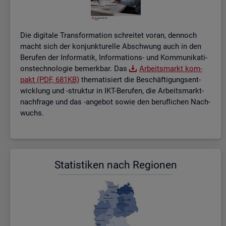
Die di­gi­ta­le Trans­for­ma­ti­on schrei­tet voran, den­noch
macht sich der kon­junk­tu­rel­le Ab­schwung auch in den
Be­ru­fen der In­for­ma­tik, In­for­ma­ti­ons- und Kom­mu­ni­ka­ti­
ons­tech­no­lo­gie be­merk­bar. Das
Ar­beits­markt kom­
pakt (PDF, 681KB)
the­ma­ti­siert die Be­schäf­ti­gungs­ent­
wick­lung und -struk­tur in IKT-Be­ru­fen, die Ar­beits­markt­
nach­fra­ge und das -an­ge­bot sowie den be­ruf­li­chen Nach­
wuchs.
Sta­tis­ti­ken nach Re­gio­nen