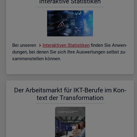
In­ter­ak­ti­ve Sta­tis­ti­ken
Bei un­se­ren
In­ter­ak­ti­ven Sta­tis­ti­ken
fin­den Sie An­wen­
dun­gen, bei denen Sie sich Ihre Aus­wer­tun­gen selbst zu­
sam­men­stel­len kön­nen.
Der Ar­beits­markt für IKT-Be­ru­fe im Kon­
text der Trans­for­ma­ti­on