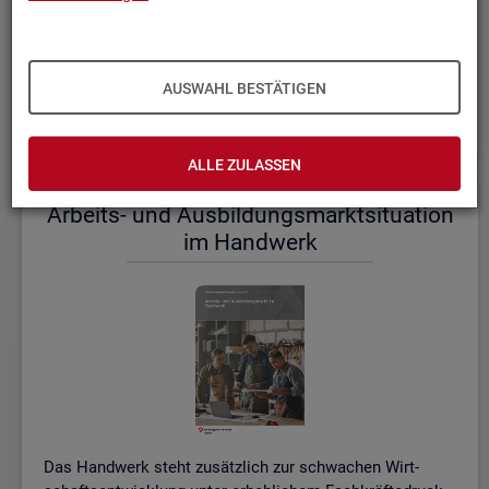
einem etwas er­höh­ten Ni­veau.
De­tail­lier­te In­for­ma­tio­nen dazu stel­len wir Ihnen aus­führ­
lich im ak­tu­el­len
Mo­nats­be­richt (PDF, 2MB)
be­reit.
AUSWAHL BESTÄTIGEN
Wei­te­re ak­tu­el­le In­for­ma­tio­nen zum Ar­beits­markt
ALLE ZULASSEN
Ar­beits- und Aus­bil­dungs­markt­si­tua­ti­on
im Hand­werk
Das Hand­werk steht zu­sätz­lich zur schwa­chen Wirt­