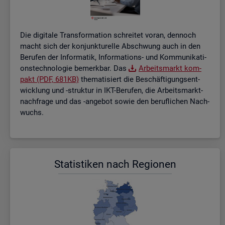
Die di­gi­ta­le Trans­for­ma­ti­on schrei­tet voran, den­noch
macht sich der kon­junk­tu­rel­le Ab­schwung auch in den
Be­ru­fen der In­for­ma­tik, In­for­ma­ti­ons- und Kom­mu­ni­ka­ti­
ons­tech­no­lo­gie be­merk­bar. Das
Ar­beits­markt kom­
pakt (PDF, 681KB)
the­ma­ti­siert die Be­schäf­ti­gungs­ent­
wick­lung und -struk­tur in IKT-Be­ru­fen, die Ar­beits­markt­
nach­fra­ge und das -an­ge­bot sowie den be­ruf­li­chen Nach­
wuchs.
Sta­tis­ti­ken nach Re­gio­nen