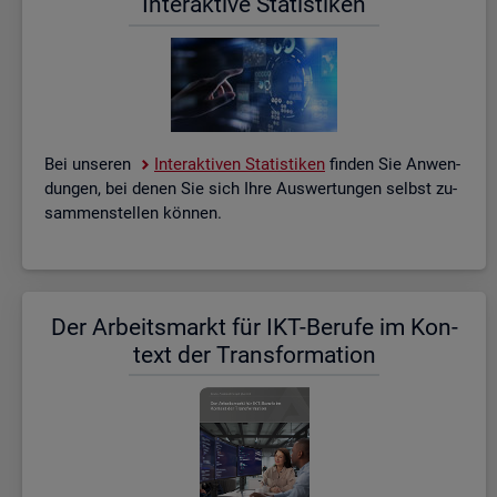
In­ter­ak­ti­ve Sta­tis­ti­ken
Bei un­se­ren
In­ter­ak­ti­ven Sta­tis­ti­ken
fin­den Sie An­wen­
dun­gen, bei denen Sie sich Ihre Aus­wer­tun­gen selbst zu­
sam­men­stel­len kön­nen.
Der Ar­beits­markt für IKT-Be­ru­fe im Kon­
text der Trans­for­ma­ti­on