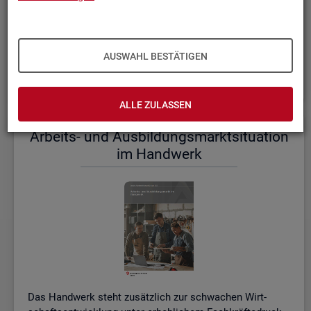
einem etwas er­höh­ten Ni­veau.
De­tail­lier­te In­for­ma­tio­nen dazu stel­len wir Ihnen aus­führ­
lich im ak­tu­el­len
Mo­nats­be­richt (PDF, 2MB)
be­reit.
AUSWAHL BESTÄTIGEN
Wei­te­re ak­tu­el­le In­for­ma­tio­nen zum Ar­beits­markt
ALLE ZULASSEN
Ar­beits- und Aus­bil­dungs­markt­si­tua­ti­on
im Hand­werk
Das Hand­werk steht zu­sätz­lich zur schwa­chen Wirt­