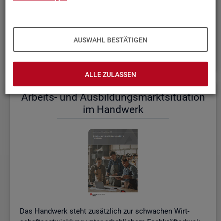
einem etwas er­höh­ten Ni­veau.
De­tail­lier­te In­for­ma­tio­nen dazu stel­len wir Ihnen aus­führ­
lich im ak­tu­el­len
Mo­nats­be­richt (PDF, 2MB)
be­reit.
AUSWAHL BESTÄTIGEN
Wei­te­re ak­tu­el­le In­for­ma­tio­nen zum Ar­beits­markt
ALLE ZULASSEN
Ar­beits- und Aus­bil­dungs­markt­si­tua­ti­on
im Hand­werk
Das Hand­werk steht zu­sätz­lich zur schwa­chen Wirt­