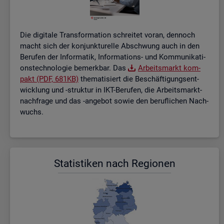
Die di­gi­ta­le Trans­for­ma­ti­on schrei­tet voran, den­noch
macht sich der kon­junk­tu­rel­le Ab­schwung auch in den
Be­ru­fen der In­for­ma­tik, In­for­ma­ti­ons- und Kom­mu­ni­ka­ti­
ons­tech­no­lo­gie be­merk­bar. Das
Ar­beits­markt kom­
pakt (PDF, 681KB)
the­ma­ti­siert die Be­schäf­ti­gungs­ent­
wick­lung und -struk­tur in IKT-Be­ru­fen, die Ar­beits­markt­
nach­fra­ge und das -an­ge­bot sowie den be­ruf­li­chen Nach­
wuchs.
Sta­tis­ti­ken nach Re­gio­nen