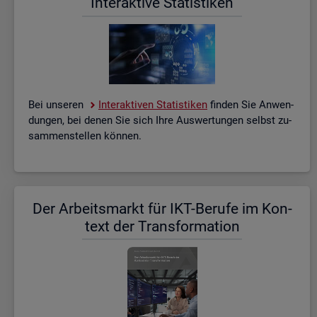
In­ter­ak­ti­ve Sta­tis­ti­ken
Bei un­se­ren
In­ter­ak­ti­ven Sta­tis­ti­ken
fin­den Sie An­wen­
dun­gen, bei denen Sie sich Ihre Aus­wer­tun­gen selbst zu­
sam­men­stel­len kön­nen.
Der Ar­beits­markt für IKT-Be­ru­fe im Kon­
text der Trans­for­ma­ti­on