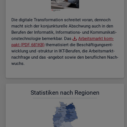
Die di­gi­ta­le Trans­for­ma­ti­on schrei­tet voran, den­noch
macht sich der kon­junk­tu­rel­le Ab­schwung auch in den
Be­ru­fen der In­for­ma­tik, In­for­ma­ti­ons- und Kom­mu­ni­ka­ti­
ons­tech­no­lo­gie be­merk­bar. Das
Ar­beits­markt kom­
pakt (PDF, 681KB)
the­ma­ti­siert die Be­schäf­ti­gungs­ent­
wick­lung und -struk­tur in IKT-Be­ru­fen, die Ar­beits­markt­
nach­fra­ge und das -an­ge­bot sowie den be­ruf­li­chen Nach­
wuchs.
Sta­tis­ti­ken nach Re­gio­nen