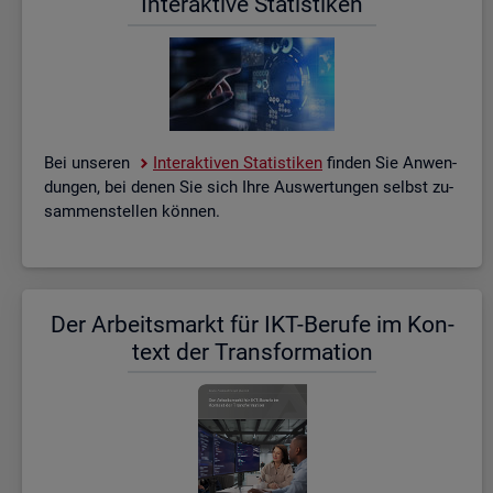
In­ter­ak­ti­ve Sta­tis­ti­ken
Bei un­se­ren
In­ter­ak­ti­ven Sta­tis­ti­ken
fin­den Sie An­wen­
dun­gen, bei denen Sie sich Ihre Aus­wer­tun­gen selbst zu­
sam­men­stel­len kön­nen.
Der Ar­beits­markt für IKT-Be­ru­fe im Kon­
text der Trans­for­ma­ti­on