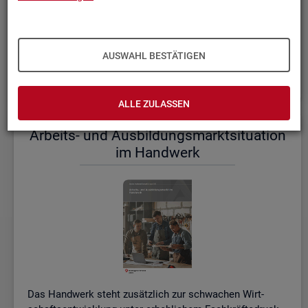
einem etwas er­höh­ten Ni­veau.
De­tail­lier­te In­for­ma­tio­nen dazu stel­len wir Ihnen aus­führ­
lich im ak­tu­el­len
Mo­nats­be­richt (PDF, 2MB)
be­reit.
AUSWAHL BESTÄTIGEN
Wei­te­re ak­tu­el­le In­for­ma­tio­nen zum Ar­beits­markt
ALLE ZULASSEN
Ar­beits- und Aus­bil­dungs­markt­si­tua­ti­on
im Hand­werk
Das Hand­werk steht zu­sätz­lich zur schwa­chen Wirt­