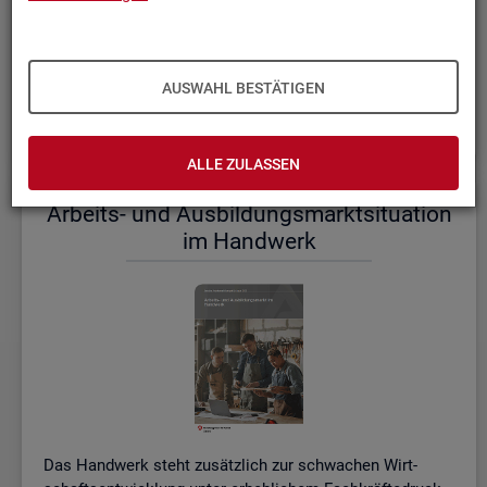
einem etwas er­höh­ten Ni­veau.
De­tail­lier­te In­for­ma­tio­nen dazu stel­len wir Ihnen aus­führ­
lich im ak­tu­el­len
Mo­nats­be­richt (PDF, 2MB)
be­reit.
AUSWAHL BESTÄTIGEN
Wei­te­re ak­tu­el­le In­for­ma­tio­nen zum Ar­beits­markt
ALLE ZULASSEN
Ar­beits- und Aus­bil­dungs­markt­si­tua­ti­on
im Hand­werk
Das Hand­werk steht zu­sätz­lich zur schwa­chen Wirt­