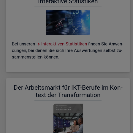
In­ter­ak­ti­ve Sta­tis­ti­ken
Bei un­se­ren
In­ter­ak­ti­ven Sta­tis­ti­ken
fin­den Sie An­wen­
dun­gen, bei denen Sie sich Ihre Aus­wer­tun­gen selbst zu­
sam­men­stel­len kön­nen.
Der Ar­beits­markt für IKT-Be­ru­fe im Kon­
text der Trans­for­ma­ti­on