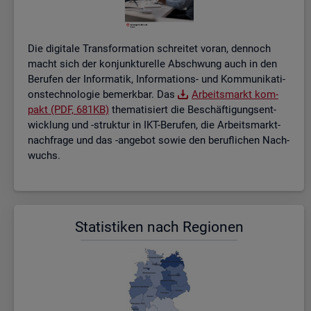
Die di­gi­ta­le Trans­for­ma­ti­on schrei­tet voran, den­noch
macht sich der kon­junk­tu­rel­le Ab­schwung auch in den
Be­ru­fen der In­for­ma­tik, In­for­ma­ti­ons- und Kom­mu­ni­ka­ti­
ons­tech­no­lo­gie be­merk­bar. Das
Ar­beits­markt kom­
pakt (PDF, 681KB)
the­ma­ti­siert die Be­schäf­ti­gungs­ent­
wick­lung und -struk­tur in IKT-Be­ru­fen, die Ar­beits­markt­
nach­fra­ge und das -an­ge­bot sowie den be­ruf­li­chen Nach­
wuchs.
Sta­tis­ti­ken nach Re­gio­nen