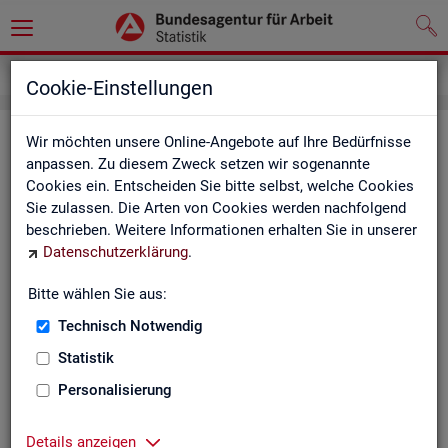
Inhalt
Cookie-Einstellungen
In­halts­ver­zeich­nis
Wir möchten unsere Online-Angebote auf Ihre Bedürfnisse
anpassen. Zu diesem Zweck setzen wir sogenannte
Cookies ein. Entscheiden Sie bitte selbst, welche Cookies
Sta­tis­ti­ken
Sie zulassen. Die Arten von Cookies werden nachfolgend
beschrieben. Weitere Informationen erhalten Sie in unserer
Rund­schau Ar­beits­markt
Datenschutzerklärung
.
Mo­nats­be­richt
Die Lage auf dem Ar­beits­markt in Deutsch­land
Bitte wählen Sie aus:
Eck­wer­te des Ar­beits­mark­tes und der Grund­si­che­
rung
Technisch Notwendig
Ar­beits­markt­re­port
Statistik
Eck­wer­te Ar­beits­markt
Ar­beits­markt in Deutsch­land
Personalisierung
Ar­beits­markt nach Län­dern
Eck­wer­te für Job­cen­ter
Details anzeigen