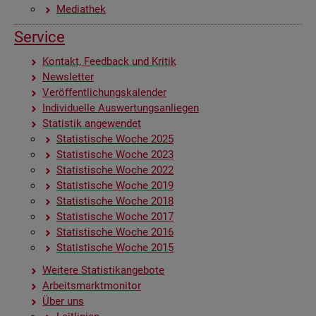
Me­dia­thek
Ser­vice
Kon­takt, Feed­back und Kri­tik
News­let­ter
Ver­öf­fent­li­chungs­ka­len­der
In­di­vi­du­el­le Aus­wer­tungs­an­lie­gen
Sta­tis­tik an­ge­wen­det
Sta­tis­ti­sche Woche 2025
Sta­tis­ti­sche Woche 2023
Sta­tis­ti­sche Woche 2022
Sta­tis­ti­sche Woche 2019
Sta­tis­ti­sche Woche 2018
Sta­tis­ti­sche Woche 2017
Sta­tis­ti­sche Woche 2016
Sta­tis­ti­sche Woche 2015
Wei­te­re Sta­tis­tik­an­ge­bo­te
Ar­beits­markt­mo­ni­tor
Über uns