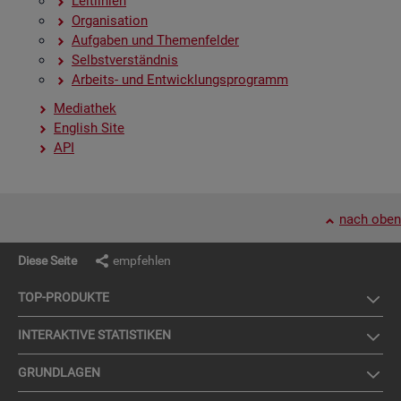
Leit­li­ni­en
Or­ga­ni­sa­ti­on
Auf­ga­ben und The­men­fel­der
Selbst­ver­ständ­nis
Ar­beits- und Ent­wick­lungs­pro­gramm
Me­dia­thek
English Site
API
nach oben
Diese Seite
empfehlen
TOP-PRO­DUK­TE
IN­TER­AK­TI­VE STA­TIS­TI­KEN
GRUND­LA­GEN