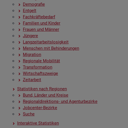
De­mo­gra­fie
Ent­gelt
Fach­kräf­te­be­darf
Fa­mi­li­en und Kin­der
Frau­en und Män­ner
Jün­ge­re
Lang­zeit­ar­beits­lo­sig­keit
Men­schen mit Be­hin­de­run­gen
Mi­gra­ti­on
Re­gio­na­le Mo­bi­li­tät
Trans­for­ma­ti­on
Wirt­schafts­zwei­ge
Zeit­ar­beit
Sta­tis­ti­ken nach Re­gio­nen
Bund, Län­der und Krei­se
Re­gio­nal­di­rek­ti­ons- und Agen­tur­be­zir­ke
Job­cen­ter-Be­zir­ke
Suche
In­ter­ak­ti­ve Sta­tis­ti­ken