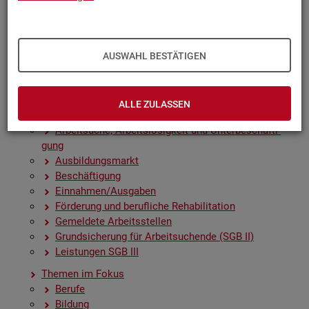
Zah­len, Daten, Fak­ten - Struk­tur­da­ten und -in­di­ka­to­
ren
Zeit­rei­hen­gra­fi­ken
Früh­in­di­ka­to­ren für den Ar­beits­markt
AUSWAHL BESTÄTIGEN
Sai­son­be­rei­nig­te Zeit­rei­hen
Amt­li­che Nach­rich­ten der Bun­des­agen­tur für Ar­beit
(ANBA)
ALLE ZULASSEN
Fach­sta­tis­ti­ken
Ar­beit­su­che, Ar­beits­lo­sig­keit und Un­ter­be­schäf­ti­
gung
Aus­bil­dungs­markt
Be­schäf­ti­gung
Ein­nah­men/Aus­ga­ben
För­de­rung und be­ruf­li­che Re­ha­bi­li­ta­ti­on
Ge­mel­de­te Ar­beits­stel­len
Grund­si­che­rung für Ar­beit­su­chen­de (SGB II)
Leis­tun­gen SGB III
The­men im Fokus
Be­ru­fe
Bil­dung