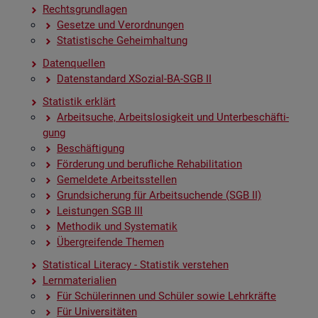
Rechts­grund­la­gen
Ge­set­ze und Ver­ord­nun­gen
Sta­tis­ti­sche Ge­heim­hal­tung
Da­ten­quel­len
Da­ten­stan­dard XSo­zi­al-BA-SGB II
Sta­tis­tik er­klärt
Ar­beit­su­che, Ar­beits­lo­sig­keit und Un­ter­be­schäf­ti­
gung
Be­schäf­ti­gung
För­de­rung und be­ruf­li­che Re­ha­bi­li­ta­ti­on
Ge­mel­de­te Ar­beits­stel­len
Grund­si­che­rung für Ar­beit­su­chen­de (SGB II)
Leis­tun­gen SGB III
Me­tho­dik und Sys­te­ma­tik
Über­grei­fen­de The­men
Sta­ti­s­ti­cal Li­te­r­acy - Sta­tis­tik ver­ste­hen
Lern­ma­te­ria­li­en
Für Schü­le­rin­nen und Schü­ler sowie Lehr­kräf­te
Für Uni­ver­si­tä­ten