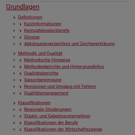
Grund­la­gen
De­fi­ni­tio­nen
Kurz­in­for­ma­tio­nen
Kenn­zah­len­steck­brie­fe
Glos­sar
Ab­kür­zungs­ver­zeich­nis und Zei­chen­er­klä­rung
Me­tho­dik und Qua­li­tät
Me­tho­di­sche Hin­wei­se
Me­tho­den­be­rich­te und Hin­ter­grund­in­fos
Qua­li­täts­be­rich­te
Sai­son­be­rei­ni­gung
Re­vi­sio­nen und Um­gang mit Feh­lern
Qua­li­täts­ma­nage­ment
Klas­si­fi­ka­tio­nen
Re­gio­na­le Glie­de­run­gen
Staats- und Ge­biets­sys­te­ma­ti­ken
Klas­si­fi­ka­tio­nen der Be­ru­fe
Klas­si­fi­ka­tio­nen der Wirt­schafts­zwei­ge