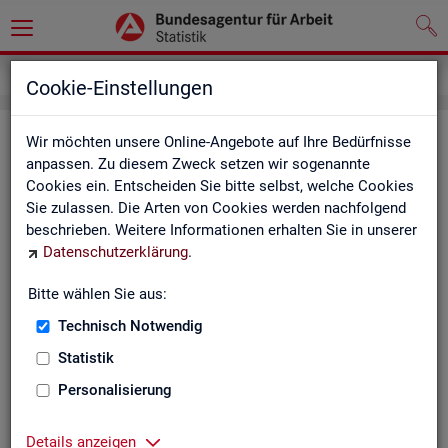
Inhalt
Cookie-Einstellungen
In­halts­ver­zeich­nis
Wir möchten unsere Online-Angebote auf Ihre Bedürfnisse
anpassen. Zu diesem Zweck setzen wir sogenannte
Cookies ein. Entscheiden Sie bitte selbst, welche Cookies
Sta­tis­ti­ken
Sie zulassen. Die Arten von Cookies werden nachfolgend
beschrieben. Weitere Informationen erhalten Sie in unserer
Rund­schau Ar­beits­markt
Datenschutzerklärung
.
Mo­nats­be­richt
Die Lage auf dem Ar­beits­markt in Deutsch­land
Bitte wählen Sie aus:
Eck­wer­te des Ar­beits­mark­tes und der Grund­si­che­
rung
Technisch Notwendig
Ar­beits­markt­re­port
Statistik
Eck­wer­te Ar­beits­markt
Ar­beits­markt in Deutsch­land
Personalisierung
Ar­beits­markt nach Län­dern
Eck­wer­te für Job­cen­ter
Details anzeigen