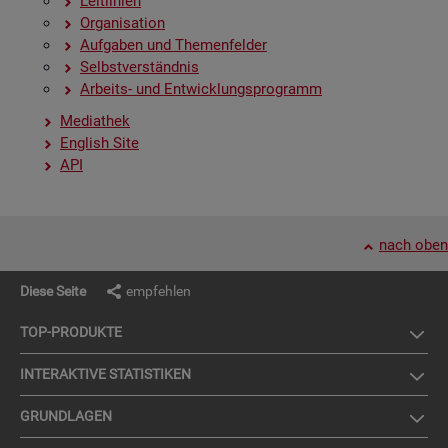
Leit­li­ni­en
Or­ga­ni­sa­ti­on
Auf­ga­ben und The­men­fel­der
Selbst­ver­ständ­nis
Ar­beits- und Ent­wick­lungs­pro­gramm
Me­dia­thek
English Site
API
nach oben
Diese Seite
empfehlen
TOP-PRO­DUK­TE
IN­TER­AK­TI­VE STA­TIS­TI­KEN
GRUND­LA­GEN