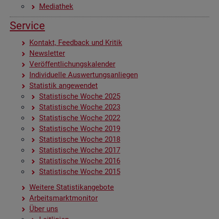
Me­dia­thek
Ser­vice
Kon­takt, Feed­back und Kri­tik
News­let­ter
Ver­öf­fent­li­chungs­ka­len­der
In­di­vi­du­el­le Aus­wer­tungs­an­lie­gen
Sta­tis­tik an­ge­wen­det
Sta­tis­ti­sche Woche 2025
Sta­tis­ti­sche Woche 2023
Sta­tis­ti­sche Woche 2022
Sta­tis­ti­sche Woche 2019
Sta­tis­ti­sche Woche 2018
Sta­tis­ti­sche Woche 2017
Sta­tis­ti­sche Woche 2016
Sta­tis­ti­sche Woche 2015
Wei­te­re Sta­tis­tik­an­ge­bo­te
Ar­beits­markt­mo­ni­tor
Über uns