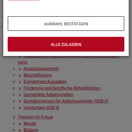
Zah­len, Daten, Fak­ten - Struk­tur­da­ten und -in­di­ka­to­
ren
Zeit­rei­hen­gra­fi­ken
Früh­in­di­ka­to­ren für den Ar­beits­markt
AUSWAHL BESTÄTIGEN
Sai­son­be­rei­nig­te Zeit­rei­hen
Amt­li­che Nach­rich­ten der Bun­des­agen­tur für Ar­beit
(ANBA)
ALLE ZULASSEN
Fach­sta­tis­ti­ken
Ar­beit­su­che, Ar­beits­lo­sig­keit und Un­ter­be­schäf­ti­
gung
Aus­bil­dungs­markt
Be­schäf­ti­gung
Ein­nah­men/Aus­ga­ben
För­de­rung und be­ruf­li­che Re­ha­bi­li­ta­ti­on
Ge­mel­de­te Ar­beits­stel­len
Grund­si­che­rung für Ar­beit­su­chen­de (SGB II)
Leis­tun­gen SGB III
The­men im Fokus
Be­ru­fe
Bil­dung