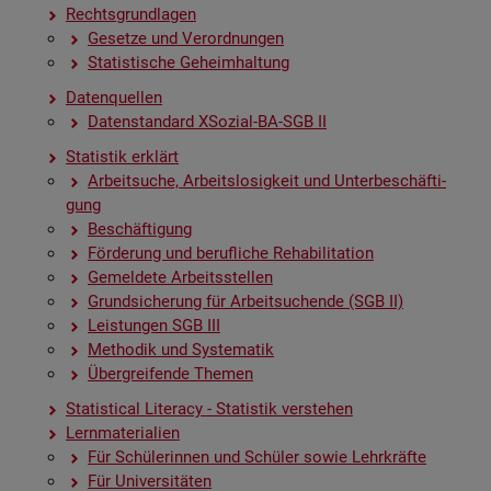
Rechts­grund­la­gen
Ge­set­ze und Ver­ord­nun­gen
Sta­tis­ti­sche Ge­heim­hal­tung
Da­ten­quel­len
Da­ten­stan­dard XSo­zi­al-BA-SGB II
Sta­tis­tik er­klärt
Ar­beit­su­che, Ar­beits­lo­sig­keit und Un­ter­be­schäf­ti­
gung
Be­schäf­ti­gung
För­de­rung und be­ruf­li­che Re­ha­bi­li­ta­ti­on
Ge­mel­de­te Ar­beits­stel­len
Grund­si­che­rung für Ar­beit­su­chen­de (SGB II)
Leis­tun­gen SGB III
Me­tho­dik und Sys­te­ma­tik
Über­grei­fen­de The­men
Sta­ti­s­ti­cal Li­te­r­acy - Sta­tis­tik ver­ste­hen
Lern­ma­te­ria­li­en
Für Schü­le­rin­nen und Schü­ler sowie Lehr­kräf­te
Für Uni­ver­si­tä­ten