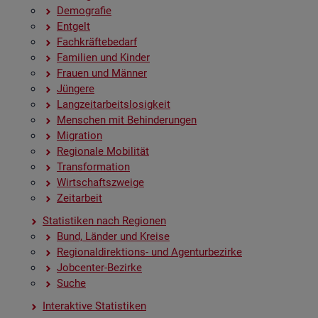
De­mo­gra­fie
Ent­gelt
Fach­kräf­te­be­darf
Fa­mi­li­en und Kin­der
Frau­en und Män­ner
Jün­ge­re
Lang­zeit­ar­beits­lo­sig­keit
Men­schen mit Be­hin­de­run­gen
Mi­gra­ti­on
Re­gio­na­le Mo­bi­li­tät
Trans­for­ma­ti­on
Wirt­schafts­zwei­ge
Zeit­ar­beit
Sta­tis­ti­ken nach Re­gio­nen
Bund, Län­der und Krei­se
Re­gio­nal­di­rek­ti­ons- und Agen­tur­be­zir­ke
Job­cen­ter-Be­zir­ke
Suche
In­ter­ak­ti­ve Sta­tis­ti­ken