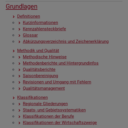
Grund­la­gen
De­fi­ni­tio­nen
Kurz­in­for­ma­tio­nen
Kenn­zah­len­steck­brie­fe
Glos­sar
Ab­kür­zungs­ver­zeich­nis und Zei­chen­er­klä­rung
Me­tho­dik und Qua­li­tät
Me­tho­di­sche Hin­wei­se
Me­tho­den­be­rich­te und Hin­ter­grund­in­fos
Qua­li­täts­be­rich­te
Sai­son­be­rei­ni­gung
Re­vi­sio­nen und Um­gang mit Feh­lern
Qua­li­täts­ma­nage­ment
Klas­si­fi­ka­tio­nen
Re­gio­na­le Glie­de­run­gen
Staats- und Ge­biets­sys­te­ma­ti­ken
Klas­si­fi­ka­tio­nen der Be­ru­fe
Klas­si­fi­ka­tio­nen der Wirt­schafts­zwei­ge