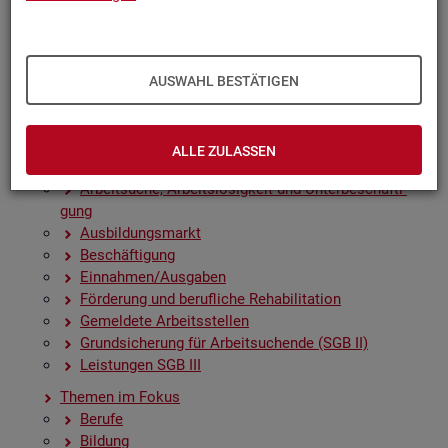
Zah­len, Daten, Fak­ten - Struk­tur­da­ten und -in­di­ka­to­
ren
Zeit­rei­hen­gra­fi­ken
Früh­in­di­ka­to­ren für den Ar­beits­markt
AUSWAHL BESTÄTIGEN
Sai­son­be­rei­nig­te Zeit­rei­hen
Amt­li­che Nach­rich­ten der Bun­des­agen­tur für Ar­beit
(ANBA)
ALLE ZULASSEN
Fach­sta­tis­ti­ken
Ar­beit­su­che, Ar­beits­lo­sig­keit und Un­ter­be­schäf­ti­
gung
Aus­bil­dungs­markt
Be­schäf­ti­gung
Ein­nah­men/Aus­ga­ben
För­de­rung und be­ruf­li­che Re­ha­bi­li­ta­ti­on
Ge­mel­de­te Ar­beits­stel­len
Grund­si­che­rung für Ar­beit­su­chen­de (SGB II)
Leis­tun­gen SGB III
The­men im Fokus
Be­ru­fe
Bil­dung