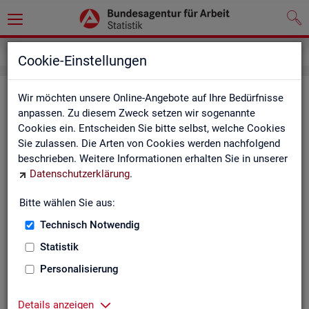
Inhalt
Cookie-Einstellungen
In­halts­ver­zeich­nis
Wir möchten unsere Online-Angebote auf Ihre Bedürfnisse
anpassen. Zu diesem Zweck setzen wir sogenannte
Cookies ein. Entscheiden Sie bitte selbst, welche Cookies
Sta­tis­ti­ken
Sie zulassen. Die Arten von Cookies werden nachfolgend
beschrieben. Weitere Informationen erhalten Sie in unserer
Rund­schau Ar­beits­markt
Datenschutzerklärung
.
Mo­nats­be­richt
Die Lage auf dem Ar­beits­markt in Deutsch­land
Bitte wählen Sie aus:
Eck­wer­te des Ar­beits­mark­tes und der Grund­si­che­
rung
Technisch Notwendig
Ar­beits­markt­re­port
Statistik
Eck­wer­te Ar­beits­markt
Ar­beits­markt in Deutsch­land
Personalisierung
Ar­beits­markt nach Län­dern
Eck­wer­te für Job­cen­ter
Details anzeigen