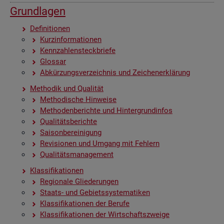
Grund­la­gen
De­fi­ni­tio­nen
Kurz­in­for­ma­tio­nen
Kenn­zah­len­steck­brie­fe
Glos­sar
Ab­kür­zungs­ver­zeich­nis und Zei­chen­er­klä­rung
Me­tho­dik und Qua­li­tät
Me­tho­di­sche Hin­wei­se
Me­tho­den­be­rich­te und Hin­ter­grund­in­fos
Qua­li­täts­be­rich­te
Sai­son­be­rei­ni­gung
Re­vi­sio­nen und Um­gang mit Feh­lern
Qua­li­täts­ma­nage­ment
Klas­si­fi­ka­tio­nen
Re­gio­na­le Glie­de­run­gen
Staats- und Ge­biets­sys­te­ma­ti­ken
Klas­si­fi­ka­tio­nen der Be­ru­fe
Klas­si­fi­ka­tio­nen der Wirt­schafts­zwei­ge