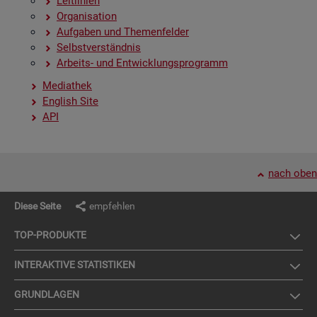
Leit­li­ni­en
Or­ga­ni­sa­ti­on
Auf­ga­ben und The­men­fel­der
Selbst­ver­ständ­nis
Ar­beits- und Ent­wick­lungs­pro­gramm
Me­dia­thek
English Site
API
nach oben
Diese Seite
empfehlen
TOP-PRO­DUK­TE
IN­TER­AK­TI­VE STA­TIS­TI­KEN
GRUND­LA­GEN