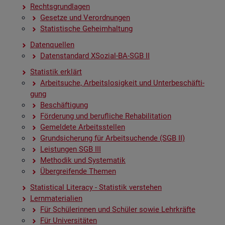
Rechts­grund­la­gen
Ge­set­ze und Ver­ord­nun­gen
Sta­tis­ti­sche Ge­heim­hal­tung
Da­ten­quel­len
Da­ten­stan­dard XSo­zi­al-BA-SGB II
Sta­tis­tik er­klärt
Ar­beit­su­che, Ar­beits­lo­sig­keit und Un­ter­be­schäf­ti­
gung
Be­schäf­ti­gung
För­de­rung und be­ruf­li­che Re­ha­bi­li­ta­ti­on
Ge­mel­de­te Ar­beits­stel­len
Grund­si­che­rung für Ar­beit­su­chen­de (SGB II)
Leis­tun­gen SGB III
Me­tho­dik und Sys­te­ma­tik
Über­grei­fen­de The­men
Sta­ti­s­ti­cal Li­te­r­acy - Sta­tis­tik ver­ste­hen
Lern­ma­te­ria­li­en
Für Schü­le­rin­nen und Schü­ler sowie Lehr­kräf­te
Für Uni­ver­si­tä­ten