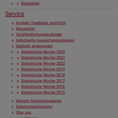
Me­dia­thek
Ser­vice
Kon­takt, Feed­back und Kri­tik
News­let­ter
Ver­öf­fent­li­chungs­ka­len­der
In­di­vi­du­el­le Aus­wer­tungs­an­lie­gen
Sta­tis­tik an­ge­wen­det
Sta­tis­ti­sche Woche 2025
Sta­tis­ti­sche Woche 2023
Sta­tis­ti­sche Woche 2022
Sta­tis­ti­sche Woche 2019
Sta­tis­ti­sche Woche 2018
Sta­tis­ti­sche Woche 2017
Sta­tis­ti­sche Woche 2016
Sta­tis­ti­sche Woche 2015
Wei­te­re Sta­tis­tik­an­ge­bo­te
Ar­beits­markt­mo­ni­tor
Über uns