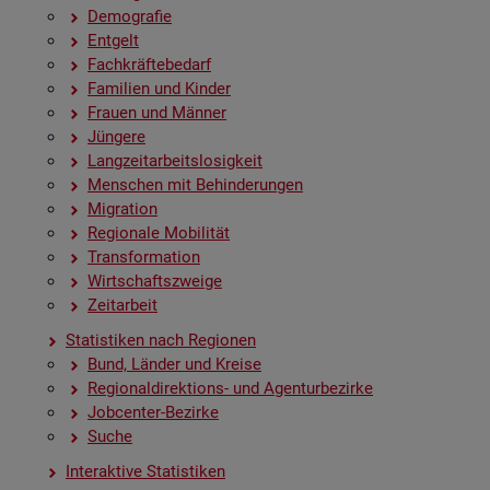
De­mo­gra­fie
Ent­gelt
Fach­kräf­te­be­darf
Fa­mi­li­en und Kin­der
Frau­en und Män­ner
Jün­ge­re
Lang­zeit­ar­beits­lo­sig­keit
Men­schen mit Be­hin­de­run­gen
Mi­gra­ti­on
Re­gio­na­le Mo­bi­li­tät
Trans­for­ma­ti­on
Wirt­schafts­zwei­ge
Zeit­ar­beit
Sta­tis­ti­ken nach Re­gio­nen
Bund, Län­der und Krei­se
Re­gio­nal­di­rek­ti­ons- und Agen­tur­be­zir­ke
Job­cen­ter-Be­zir­ke
Suche
In­ter­ak­ti­ve Sta­tis­ti­ken