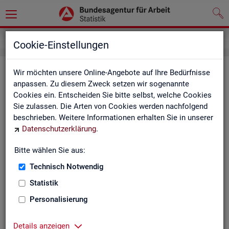
Inhalt
Cookie-Einstellungen
In­halts­ver­zeich­nis
Wir möchten unsere Online-Angebote auf Ihre Bedürfnisse
anpassen. Zu diesem Zweck setzen wir sogenannte
Cookies ein. Entscheiden Sie bitte selbst, welche Cookies
Sta­tis­ti­ken
Sie zulassen. Die Arten von Cookies werden nachfolgend
beschrieben. Weitere Informationen erhalten Sie in unserer
Rund­schau Ar­beits­markt
Datenschutzerklärung
.
Mo­nats­be­richt
Die Lage auf dem Ar­beits­markt in Deutsch­land
Bitte wählen Sie aus:
Eck­wer­te des Ar­beits­mark­tes und der Grund­si­che­
rung
Technisch Notwendig
Ar­beits­markt­re­port
Statistik
Eck­wer­te Ar­beits­markt
Ar­beits­markt in Deutsch­land
Personalisierung
Ar­beits­markt nach Län­dern
Eck­wer­te für Job­cen­ter
Details anzeigen