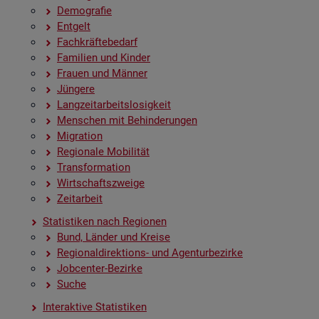
De­mo­gra­fie
Ent­gelt
Fach­kräf­te­be­darf
Fa­mi­li­en und Kin­der
Frau­en und Män­ner
Jün­ge­re
Lang­zeit­ar­beits­lo­sig­keit
Men­schen mit Be­hin­de­run­gen
Mi­gra­ti­on
Re­gio­na­le Mo­bi­li­tät
Trans­for­ma­ti­on
Wirt­schafts­zwei­ge
Zeit­ar­beit
Sta­tis­ti­ken nach Re­gio­nen
Bund, Län­der und Krei­se
Re­gio­nal­di­rek­ti­ons- und Agen­tur­be­zir­ke
Job­cen­ter-Be­zir­ke
Suche
In­ter­ak­ti­ve Sta­tis­ti­ken