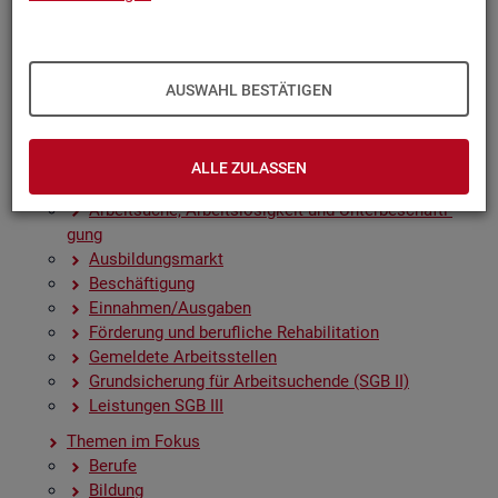
Zah­len, Daten, Fak­ten - Struk­tur­da­ten und -in­di­ka­to­
ren
Zeit­rei­hen­gra­fi­ken
Früh­in­di­ka­to­ren für den Ar­beits­markt
AUSWAHL BESTÄTIGEN
Sai­son­be­rei­nig­te Zeit­rei­hen
Amt­li­che Nach­rich­ten der Bun­des­agen­tur für Ar­beit
(ANBA)
ALLE ZULASSEN
Fach­sta­tis­ti­ken
Ar­beit­su­che, Ar­beits­lo­sig­keit und Un­ter­be­schäf­ti­
gung
Aus­bil­dungs­markt
Be­schäf­ti­gung
Ein­nah­men/Aus­ga­ben
För­de­rung und be­ruf­li­che Re­ha­bi­li­ta­ti­on
Ge­mel­de­te Ar­beits­stel­len
Grund­si­che­rung für Ar­beit­su­chen­de (SGB II)
Leis­tun­gen SGB III
The­men im Fokus
Be­ru­fe
Bil­dung