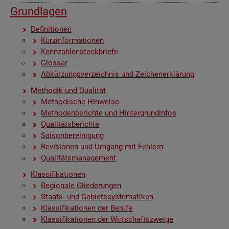
Grund­la­gen
De­fi­ni­tio­nen
Kurz­in­for­ma­tio­nen
Kenn­zah­len­steck­brie­fe
Glos­sar
Ab­kür­zungs­ver­zeich­nis und Zei­chen­er­klä­rung
Me­tho­dik und Qua­li­tät
Me­tho­di­sche Hin­wei­se
Me­tho­den­be­rich­te und Hin­ter­grund­in­fos
Qua­li­täts­be­rich­te
Sai­son­be­rei­ni­gung
Re­vi­sio­nen und Um­gang mit Feh­lern
Qua­li­täts­ma­nage­ment
Klas­si­fi­ka­tio­nen
Re­gio­na­le Glie­de­run­gen
Staats- und Ge­biets­sys­te­ma­ti­ken
Klas­si­fi­ka­tio­nen der Be­ru­fe
Klas­si­fi­ka­tio­nen der Wirt­schafts­zwei­ge