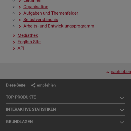
Leit­li­ni­en
Or­ga­ni­sa­ti­on
Auf­ga­ben und The­men­fel­der
Selbst­ver­ständ­nis
Ar­beits- und Ent­wick­lungs­pro­gramm
Me­dia­thek
English Site
API
nach oben
Diese Seite
empfehlen
TOP-PRO­DUK­TE
IN­TER­AK­TI­VE STA­TIS­TI­KEN
GRUND­LA­GEN