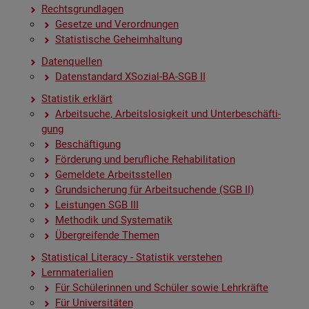
Rechts­grund­la­gen
Ge­set­ze und Ver­ord­nun­gen
Sta­tis­ti­sche Ge­heim­hal­tung
Da­ten­quel­len
Da­ten­stan­dard XSo­zi­al-BA-SGB II
Sta­tis­tik er­klärt
Ar­beit­su­che, Ar­beits­lo­sig­keit und Un­ter­be­schäf­ti­
gung
Be­schäf­ti­gung
För­de­rung und be­ruf­li­che Re­ha­bi­li­ta­ti­on
Ge­mel­de­te Ar­beits­stel­len
Grund­si­che­rung für Ar­beit­su­chen­de (SGB II)
Leis­tun­gen SGB III
Me­tho­dik und Sys­te­ma­tik
Über­grei­fen­de The­men
Sta­ti­s­ti­cal Li­te­r­acy - Sta­tis­tik ver­ste­hen
Lern­ma­te­ria­li­en
Für Schü­le­rin­nen und Schü­ler sowie Lehr­kräf­te
Für Uni­ver­si­tä­ten