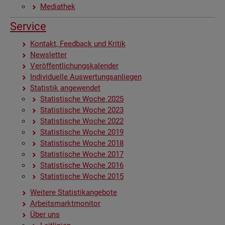
Me­dia­thek
Ser­vice
Kon­takt, Feed­back und Kri­tik
News­let­ter
Ver­öf­fent­li­chungs­ka­len­der
In­di­vi­du­el­le Aus­wer­tungs­an­lie­gen
Sta­tis­tik an­ge­wen­det
Sta­tis­ti­sche Woche 2025
Sta­tis­ti­sche Woche 2023
Sta­tis­ti­sche Woche 2022
Sta­tis­ti­sche Woche 2019
Sta­tis­ti­sche Woche 2018
Sta­tis­ti­sche Woche 2017
Sta­tis­ti­sche Woche 2016
Sta­tis­ti­sche Woche 2015
Wei­te­re Sta­tis­tik­an­ge­bo­te
Ar­beits­markt­mo­ni­tor
Über uns