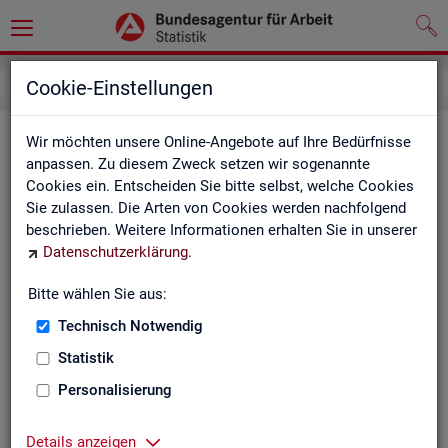
Inhalt
Cookie-Einstellungen
In­halts­ver­zeich­nis
Wir möchten unsere Online-Angebote auf Ihre Bedürfnisse
anpassen. Zu diesem Zweck setzen wir sogenannte
Cookies ein. Entscheiden Sie bitte selbst, welche Cookies
Sta­tis­ti­ken
Sie zulassen. Die Arten von Cookies werden nachfolgend
beschrieben. Weitere Informationen erhalten Sie in unserer
Rund­schau Ar­beits­markt
Datenschutzerklärung
.
Mo­nats­be­richt
Die Lage auf dem Ar­beits­markt in Deutsch­land
Bitte wählen Sie aus:
Eck­wer­te des Ar­beits­mark­tes und der Grund­si­che­
rung
Technisch Notwendig
Ar­beits­markt­re­port
Statistik
Eck­wer­te Ar­beits­markt
Ar­beits­markt in Deutsch­land
Personalisierung
Ar­beits­markt nach Län­dern
Eck­wer­te für Job­cen­ter
Details anzeigen