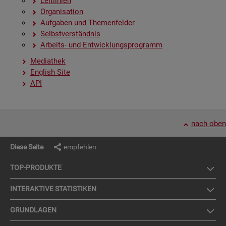
Leit­li­ni­en
Or­ga­ni­sa­ti­on
Auf­ga­ben und The­men­fel­der
Selbst­ver­ständ­nis
Ar­beits- und Ent­wick­lungs­pro­gramm
Me­dia­thek
English Site
API
nach oben
Diese Seite
empfehlen
TOP-PRO­DUK­TE
IN­TER­AK­TI­VE STA­TIS­TI­KEN
GRUND­LA­GEN