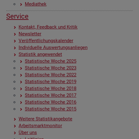
Me­dia­thek
Ser­vice
Kon­takt, Feed­back und Kri­tik
News­let­ter
Ver­öf­fent­li­chungs­ka­len­der
In­di­vi­du­el­le Aus­wer­tungs­an­lie­gen
Sta­tis­tik an­ge­wen­det
Sta­tis­ti­sche Woche 2025
Sta­tis­ti­sche Woche 2023
Sta­tis­ti­sche Woche 2022
Sta­tis­ti­sche Woche 2019
Sta­tis­ti­sche Woche 2018
Sta­tis­ti­sche Woche 2017
Sta­tis­ti­sche Woche 2016
Sta­tis­ti­sche Woche 2015
Wei­te­re Sta­tis­tik­an­ge­bo­te
Ar­beits­markt­mo­ni­tor
Über uns