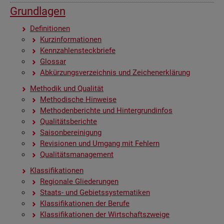
Grund­la­gen
De­fi­ni­tio­nen
Kurz­in­for­ma­tio­nen
Kenn­zah­len­steck­brie­fe
Glos­sar
Ab­kür­zungs­ver­zeich­nis und Zei­chen­er­klä­rung
Me­tho­dik und Qua­li­tät
Me­tho­di­sche Hin­wei­se
Me­tho­den­be­rich­te und Hin­ter­grund­in­fos
Qua­li­täts­be­rich­te
Sai­son­be­rei­ni­gung
Re­vi­sio­nen und Um­gang mit Feh­lern
Qua­li­täts­ma­nage­ment
Klas­si­fi­ka­tio­nen
Re­gio­na­le Glie­de­run­gen
Staats- und Ge­biets­sys­te­ma­ti­ken
Klas­si­fi­ka­tio­nen der Be­ru­fe
Klas­si­fi­ka­tio­nen der Wirt­schafts­zwei­ge