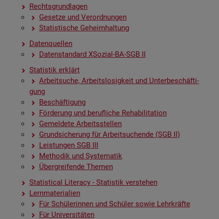
Rechts­grund­la­gen
Ge­set­ze und Ver­ord­nun­gen
Sta­tis­ti­sche Ge­heim­hal­tung
Da­ten­quel­len
Da­ten­stan­dard XSo­zi­al-BA-SGB II
Sta­tis­tik er­klärt
Ar­beit­su­che, Ar­beits­lo­sig­keit und Un­ter­be­schäf­ti­
gung
Be­schäf­ti­gung
För­de­rung und be­ruf­li­che Re­ha­bi­li­ta­ti­on
Ge­mel­de­te Ar­beits­stel­len
Grund­si­che­rung für Ar­beit­su­chen­de (SGB II)
Leis­tun­gen SGB III
Me­tho­dik und Sys­te­ma­tik
Über­grei­fen­de The­men
Sta­ti­s­ti­cal Li­te­r­acy - Sta­tis­tik ver­ste­hen
Lern­ma­te­ria­li­en
Für Schü­le­rin­nen und Schü­ler sowie Lehr­kräf­te
Für Uni­ver­si­tä­ten