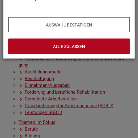
Zah­len, Daten, Fak­ten - Struk­tur­da­ten und -in­di­ka­to­
ren
Zeit­rei­hen­gra­fi­ken
Früh­in­di­ka­to­ren für den Ar­beits­markt
AUSWAHL BESTÄTIGEN
Sai­son­be­rei­nig­te Zeit­rei­hen
Amt­li­che Nach­rich­ten der Bun­des­agen­tur für Ar­beit
(ANBA)
ALLE ZULASSEN
Fach­sta­tis­ti­ken
Ar­beit­su­che, Ar­beits­lo­sig­keit und Un­ter­be­schäf­ti­
gung
Aus­bil­dungs­markt
Be­schäf­ti­gung
Ein­nah­men/Aus­ga­ben
För­de­rung und be­ruf­li­che Re­ha­bi­li­ta­ti­on
Ge­mel­de­te Ar­beits­stel­len
Grund­si­che­rung für Ar­beit­su­chen­de (SGB II)
Leis­tun­gen SGB III
The­men im Fokus
Be­ru­fe
Bil­dung