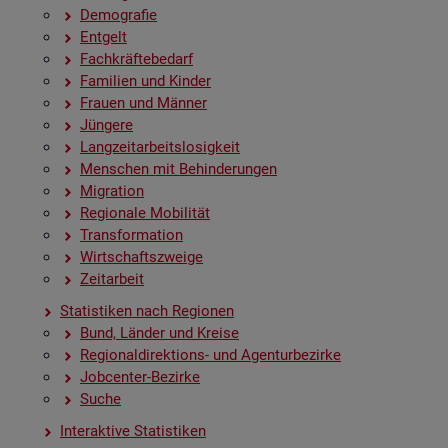
De­mo­gra­fie
Ent­gelt
Fach­kräf­te­be­darf
Fa­mi­li­en und Kin­der
Frau­en und Män­ner
Jün­ge­re
Lang­zeit­ar­beits­lo­sig­keit
Men­schen mit Be­hin­de­run­gen
Mi­gra­ti­on
Re­gio­na­le Mo­bi­li­tät
Trans­for­ma­ti­on
Wirt­schafts­zwei­ge
Zeit­ar­beit
Sta­tis­ti­ken nach Re­gio­nen
Bund, Län­der und Krei­se
Re­gio­nal­di­rek­ti­ons- und Agen­tur­be­zir­ke
Job­cen­ter-Be­zir­ke
Suche
In­ter­ak­ti­ve Sta­tis­ti­ken