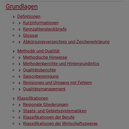
Grund­la­gen
De­fi­ni­tio­nen
Kurz­in­for­ma­tio­nen
Kenn­zah­len­steck­brie­fe
Glos­sar
Ab­kür­zungs­ver­zeich­nis und Zei­chen­er­klä­rung
Me­tho­dik und Qua­li­tät
Me­tho­di­sche Hin­wei­se
Me­tho­den­be­rich­te und Hin­ter­grund­in­fos
Qua­li­täts­be­rich­te
Sai­son­be­rei­ni­gung
Re­vi­sio­nen und Um­gang mit Feh­lern
Qua­li­täts­ma­nage­ment
Klas­si­fi­ka­tio­nen
Re­gio­na­le Glie­de­run­gen
Staats- und Ge­biets­sys­te­ma­ti­ken
Klas­si­fi­ka­tio­nen der Be­ru­fe
Klas­si­fi­ka­tio­nen der Wirt­schafts­zwei­ge