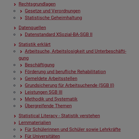
Rechts­grund­la­gen
Ge­set­ze und Ver­ord­nun­gen
Sta­tis­ti­sche Ge­heim­hal­tung
Da­ten­quel­len
Da­ten­stan­dard XSo­zi­al-BA-SGB II
Sta­tis­tik er­klärt
Ar­beit­su­che, Ar­beits­lo­sig­keit und Un­ter­be­schäf­ti­
gung
Be­schäf­ti­gung
För­de­rung und be­ruf­li­che Re­ha­bi­li­ta­ti­on
Ge­mel­de­te Ar­beits­stel­len
Grund­si­che­rung für Ar­beit­su­chen­de (SGB II)
Leis­tun­gen SGB III
Me­tho­dik und Sys­te­ma­tik
Über­grei­fen­de The­men
Sta­ti­s­ti­cal Li­te­r­acy - Sta­tis­tik ver­ste­hen
Lern­ma­te­ria­li­en
Für Schü­le­rin­nen und Schü­ler sowie Lehr­kräf­te
Für Uni­ver­si­tä­ten