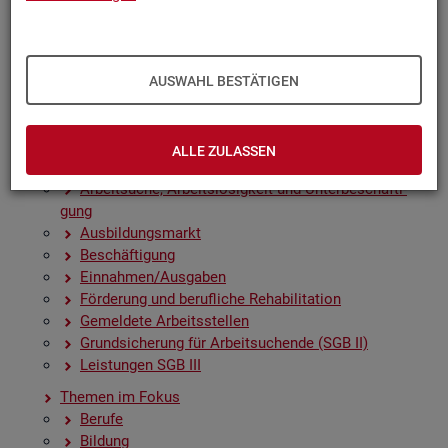
Zah­len, Daten, Fak­ten - Struk­tur­da­ten und -in­di­ka­to­
ren
Zeit­rei­hen­gra­fi­ken
Früh­in­di­ka­to­ren für den Ar­beits­markt
AUSWAHL BESTÄTIGEN
Sai­son­be­rei­nig­te Zeit­rei­hen
Amt­li­che Nach­rich­ten der Bun­des­agen­tur für Ar­beit
(ANBA)
ALLE ZULASSEN
Fach­sta­tis­ti­ken
Ar­beit­su­che, Ar­beits­lo­sig­keit und Un­ter­be­schäf­ti­
gung
Aus­bil­dungs­markt
Be­schäf­ti­gung
Ein­nah­men/Aus­ga­ben
För­de­rung und be­ruf­li­che Re­ha­bi­li­ta­ti­on
Ge­mel­de­te Ar­beits­stel­len
Grund­si­che­rung für Ar­beit­su­chen­de (SGB II)
Leis­tun­gen SGB III
The­men im Fokus
Be­ru­fe
Bil­dung