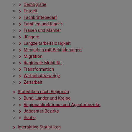
De­mo­gra­fie
Ent­gelt
Fach­kräf­te­be­darf
Fa­mi­li­en und Kin­der
Frau­en und Män­ner
Jün­ge­re
Lang­zeit­ar­beits­lo­sig­keit
Men­schen mit Be­hin­de­run­gen
Mi­gra­ti­on
Re­gio­na­le Mo­bi­li­tät
Trans­for­ma­ti­on
Wirt­schafts­zwei­ge
Zeit­ar­beit
Sta­tis­ti­ken nach Re­gio­nen
Bund, Län­der und Krei­se
Re­gio­nal­di­rek­ti­ons- und Agen­tur­be­zir­ke
Job­cen­ter-Be­zir­ke
Suche
In­ter­ak­ti­ve Sta­tis­ti­ken