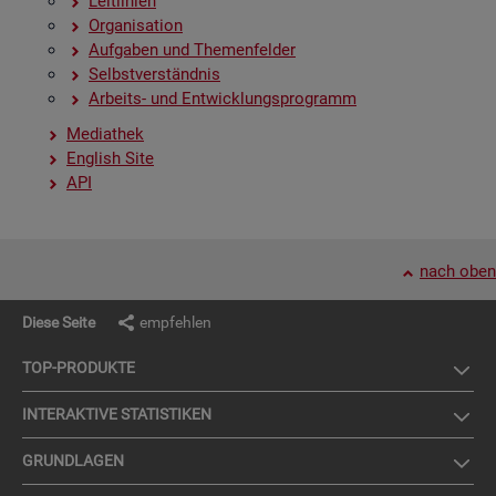
Leit­li­ni­en
Or­ga­ni­sa­ti­on
Auf­ga­ben und The­men­fel­der
Selbst­ver­ständ­nis
Ar­beits- und Ent­wick­lungs­pro­gramm
Me­dia­thek
English Site
API
nach oben
Diese Seite
empfehlen
TOP-PRO­DUK­TE
IN­TER­AK­TI­VE STA­TIS­TI­KEN
GRUND­LA­GEN