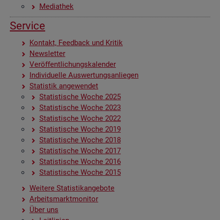
Me­dia­thek
Ser­vice
Kon­takt, Feed­back und Kri­tik
News­let­ter
Ver­öf­fent­li­chungs­ka­len­der
In­di­vi­du­el­le Aus­wer­tungs­an­lie­gen
Sta­tis­tik an­ge­wen­det
Sta­tis­ti­sche Woche 2025
Sta­tis­ti­sche Woche 2023
Sta­tis­ti­sche Woche 2022
Sta­tis­ti­sche Woche 2019
Sta­tis­ti­sche Woche 2018
Sta­tis­ti­sche Woche 2017
Sta­tis­ti­sche Woche 2016
Sta­tis­ti­sche Woche 2015
Wei­te­re Sta­tis­tik­an­ge­bo­te
Ar­beits­markt­mo­ni­tor
Über uns