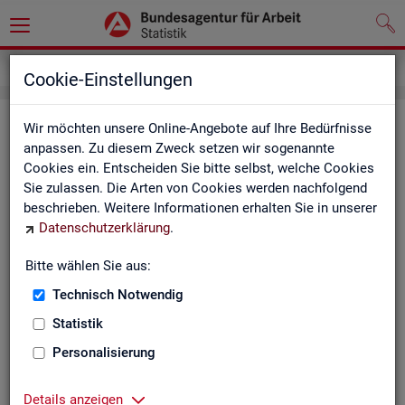
Inhalt
Cookie-Einstellungen
In­halts­ver­zeich­nis
Wir möchten unsere Online-Angebote auf Ihre Bedürfnisse
anpassen. Zu diesem Zweck setzen wir sogenannte
Cookies ein. Entscheiden Sie bitte selbst, welche Cookies
Sta­tis­ti­ken
Sie zulassen. Die Arten von Cookies werden nachfolgend
beschrieben. Weitere Informationen erhalten Sie in unserer
Rund­schau Ar­beits­markt
Datenschutzerklärung
.
Mo­nats­be­richt
Die Lage auf dem Ar­beits­markt in Deutsch­land
Bitte wählen Sie aus:
Eck­wer­te des Ar­beits­mark­tes und der Grund­si­che­
rung
Technisch Notwendig
Ar­beits­markt­re­port
Statistik
Eck­wer­te Ar­beits­markt
Ar­beits­markt in Deutsch­land
Personalisierung
Ar­beits­markt nach Län­dern
Eck­wer­te für Job­cen­ter
Details anzeigen