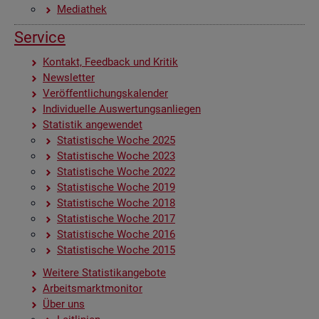
Me­dia­thek
Ser­vice
Kon­takt, Feed­back und Kri­tik
News­let­ter
Ver­öf­fent­li­chungs­ka­len­der
In­di­vi­du­el­le Aus­wer­tungs­an­lie­gen
Sta­tis­tik an­ge­wen­det
Sta­tis­ti­sche Woche 2025
Sta­tis­ti­sche Woche 2023
Sta­tis­ti­sche Woche 2022
Sta­tis­ti­sche Woche 2019
Sta­tis­ti­sche Woche 2018
Sta­tis­ti­sche Woche 2017
Sta­tis­ti­sche Woche 2016
Sta­tis­ti­sche Woche 2015
Wei­te­re Sta­tis­tik­an­ge­bo­te
Ar­beits­markt­mo­ni­tor
Über uns