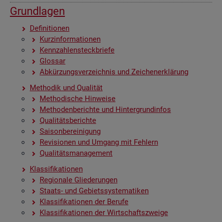
Grund­la­gen
De­fi­ni­tio­nen
Kurz­in­for­ma­tio­nen
Kenn­zah­len­steck­brie­fe
Glos­sar
Ab­kür­zungs­ver­zeich­nis und Zei­chen­er­klä­rung
Me­tho­dik und Qua­li­tät
Me­tho­di­sche Hin­wei­se
Me­tho­den­be­rich­te und Hin­ter­grund­in­fos
Qua­li­täts­be­rich­te
Sai­son­be­rei­ni­gung
Re­vi­sio­nen und Um­gang mit Feh­lern
Qua­li­täts­ma­nage­ment
Klas­si­fi­ka­tio­nen
Re­gio­na­le Glie­de­run­gen
Staats- und Ge­biets­sys­te­ma­ti­ken
Klas­si­fi­ka­tio­nen der Be­ru­fe
Klas­si­fi­ka­tio­nen der Wirt­schafts­zwei­ge