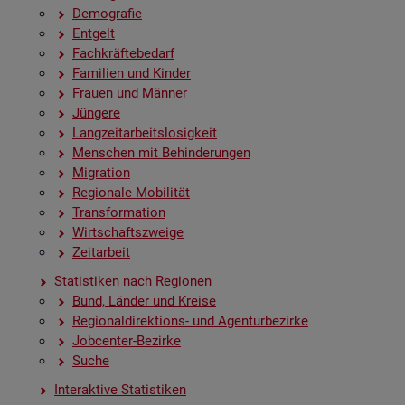
De­mo­gra­fie
Ent­gelt
Fach­kräf­te­be­darf
Fa­mi­li­en und Kin­der
Frau­en und Män­ner
Jün­ge­re
Lang­zeit­ar­beits­lo­sig­keit
Men­schen mit Be­hin­de­run­gen
Mi­gra­ti­on
Re­gio­na­le Mo­bi­li­tät
Trans­for­ma­ti­on
Wirt­schafts­zwei­ge
Zeit­ar­beit
Sta­tis­ti­ken nach Re­gio­nen
Bund, Län­der und Krei­se
Re­gio­nal­di­rek­ti­ons- und Agen­tur­be­zir­ke
Job­cen­ter-Be­zir­ke
Suche
In­ter­ak­ti­ve Sta­tis­ti­ken