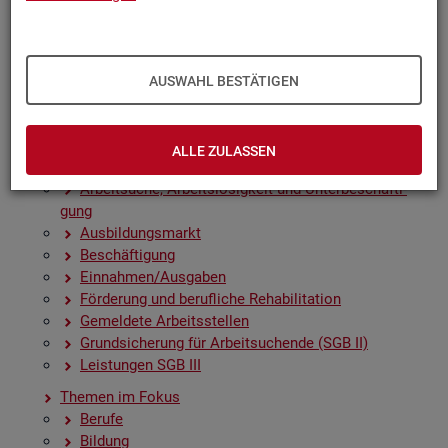
Zah­len, Daten, Fak­ten - Struk­tur­da­ten und -in­di­ka­to­
ren
Zeit­rei­hen­gra­fi­ken
Früh­in­di­ka­to­ren für den Ar­beits­markt
AUSWAHL BESTÄTIGEN
Sai­son­be­rei­nig­te Zeit­rei­hen
Amt­li­che Nach­rich­ten der Bun­des­agen­tur für Ar­beit
(ANBA)
ALLE ZULASSEN
Fach­sta­tis­ti­ken
Ar­beit­su­che, Ar­beits­lo­sig­keit und Un­ter­be­schäf­ti­
gung
Aus­bil­dungs­markt
Be­schäf­ti­gung
Ein­nah­men/Aus­ga­ben
För­de­rung und be­ruf­li­che Re­ha­bi­li­ta­ti­on
Ge­mel­de­te Ar­beits­stel­len
Grund­si­che­rung für Ar­beit­su­chen­de (SGB II)
Leis­tun­gen SGB III
The­men im Fokus
Be­ru­fe
Bil­dung