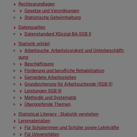
Rechts­grund­la­gen
Ge­set­ze und Ver­ord­nun­gen
Sta­tis­ti­sche Ge­heim­hal­tung
Da­ten­quel­len
Da­ten­stan­dard XSo­zi­al-BA-SGB II
Sta­tis­tik er­klärt
Ar­beit­su­che, Ar­beits­lo­sig­keit und Un­ter­be­schäf­ti­
gung
Be­schäf­ti­gung
För­de­rung und be­ruf­li­che Re­ha­bi­li­ta­ti­on
Ge­mel­de­te Ar­beits­stel­len
Grund­si­che­rung für Ar­beit­su­chen­de (SGB II)
Leis­tun­gen SGB III
Me­tho­dik und Sys­te­ma­tik
Über­grei­fen­de The­men
Sta­ti­s­ti­cal Li­te­r­acy - Sta­tis­tik ver­ste­hen
Lern­ma­te­ria­li­en
Für Schü­le­rin­nen und Schü­ler sowie Lehr­kräf­te
Für Uni­ver­si­tä­ten