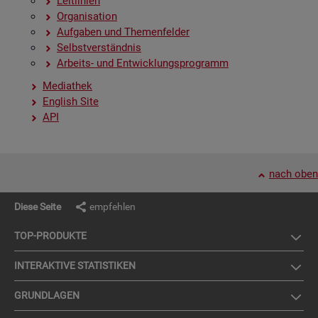
Leit­li­ni­en
Or­ga­ni­sa­ti­on
Auf­ga­ben und The­men­fel­der
Selbst­ver­ständ­nis
Ar­beits- und Ent­wick­lungs­pro­gramm
Me­dia­thek
English Site
API
nach oben
Diese Seite
empfehlen
TOP-PRO­DUK­TE
IN­TER­AK­TI­VE STA­TIS­TI­KEN
GRUND­LA­GEN