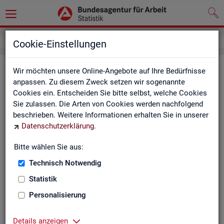
Inhalt
Cookie-Einstellungen
In­halts­ver­zeich­nis
Wir möchten unsere Online-Angebote auf Ihre Bedürfnisse
anpassen. Zu diesem Zweck setzen wir sogenannte
Cookies ein. Entscheiden Sie bitte selbst, welche Cookies
Sta­tis­ti­ken
Sie zulassen. Die Arten von Cookies werden nachfolgend
beschrieben. Weitere Informationen erhalten Sie in unserer
Rund­schau Ar­beits­markt
Datenschutzerklärung
.
Mo­nats­be­richt
Die Lage auf dem Ar­beits­markt in Deutsch­land
Bitte wählen Sie aus:
Eck­wer­te des Ar­beits­mark­tes und der Grund­si­che­
rung
Technisch Notwendig
Ar­beits­markt­re­port
Statistik
Eck­wer­te Ar­beits­markt
Ar­beits­markt in Deutsch­land
Personalisierung
Ar­beits­markt nach Län­dern
Eck­wer­te für Job­cen­ter
Details anzeigen