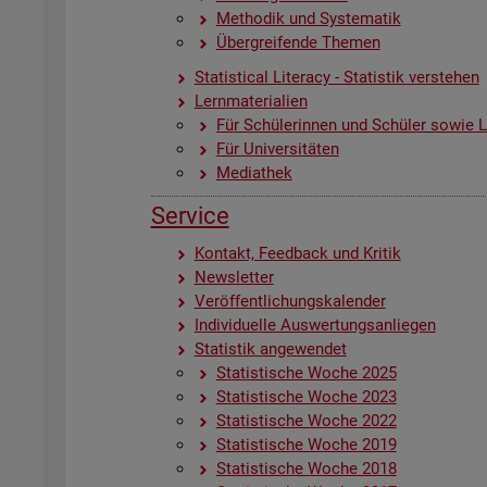
Me­tho­dik und Sys­te­ma­tik
Über­grei­fen­de The­men
Sta­ti­s­ti­cal Li­te­r­acy - Sta­tis­tik ver­ste­hen
Lern­ma­te­ria­li­en
Für Schü­le­rin­nen und Schü­ler sowie Le
Für Uni­ver­si­tä­ten
Me­dia­thek
Ser­vice
Kon­takt, Feed­back und Kri­tik
News­let­ter
Ver­öf­fent­li­chungs­ka­len­der
In­di­vi­du­el­le Aus­wer­tungs­an­lie­gen
Sta­tis­tik an­ge­wen­det
Sta­tis­ti­sche Woche 2025
Sta­tis­ti­sche Woche 2023
Sta­tis­ti­sche Woche 2022
Sta­tis­ti­sche Woche 2019
Sta­tis­ti­sche Woche 2018