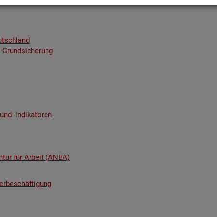
utsch­land
 Grund­si­che­rung
nd -in­di­ka­to­ren
n­tur für Ar­beit (ANBA)
ter­be­schäf­ti­gung