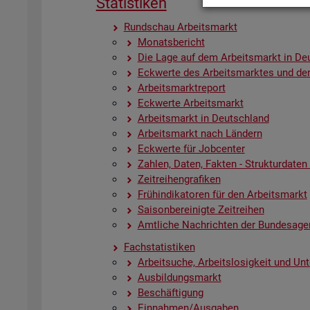
Sta­tis­ti­ken
Rund­schau Ar­beits­markt
Mo­nats­be­richt
Die Lage auf dem Ar­beits­markt in De
Eck­wer­te des Ar­beits­mark­tes und der
Ar­beits­markt­re­port
Eck­wer­te Ar­beits­markt
Ar­beits­markt in Deutsch­land
Ar­beits­markt nach Län­dern
Eck­wer­te für Job­cen­ter
Zah­len, Daten, Fak­ten - Struk­tur­da­ten u
Zeit­rei­hen­gra­fi­ken
Früh­in­di­ka­to­ren für den Ar­beits­markt
Sai­son­be­rei­nig­te Zeit­rei­hen
Amt­li­che Nach­rich­ten der Bun­des­age
Fach­sta­tis­ti­ken
Ar­beit­su­che, Ar­beits­lo­sig­keit und Un­
Aus­bil­dungs­markt
Be­schäf­ti­gung
Ein­nah­men/Aus­ga­ben