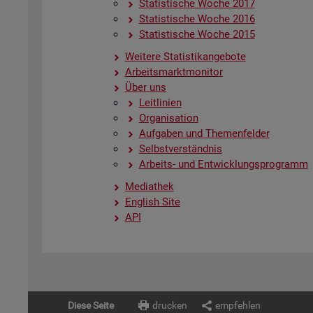
Sta­tis­ti­sche Woche 2017
Sta­tis­ti­sche Woche 2016
Sta­tis­ti­sche Woche 2015
Wei­te­re Sta­tis­tik­an­ge­bo­te
Ar­beits­markt­mo­ni­tor
Über uns
Leit­li­ni­en
Or­ga­ni­sa­ti­on
Auf­ga­ben und The­men­fel­der
Selbst­ver­ständ­nis
Ar­beits- und Ent­wick­lungs­pro­gramm
Me­dia­thek
English Site
API
Diese Seite
drucken
empfehlen