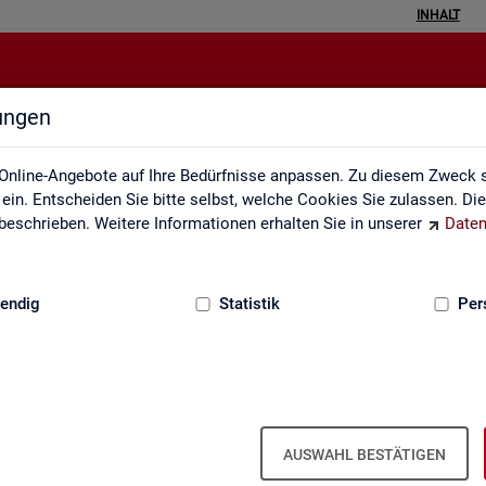
INHALT
lungen
Inhalt
Online-Angebote auf Ihre Bedürfnisse anpassen. Zu diesem Zweck s
in. Entscheiden Sie bitte selbst, welche Cookies Sie zulassen. Di
eschrieben. Weitere Informationen erhalten Sie in unserer
Daten
:
GRUNDLAGEN
endig
Statistik
Per
In­halts­ver­zeich­nis
AUSWAHL BESTÄTIGEN