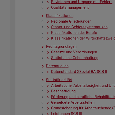
Re­vi­sio­nen und Um­gang mit Feh­lern
Qua­li­täts­ma­nage­ment
Klas­si­fi­ka­tio­nen
Re­gio­na­le Glie­de­run­gen
Staats- und Ge­biets­sys­te­ma­ti­ken
Klas­si­fi­ka­tio­nen der Be­ru­fe
Klas­si­fi­ka­tio­nen der Wirt­schafts­zwei­
Rechts­grund­la­gen
Ge­set­ze und Ver­ord­nun­gen
Sta­tis­ti­sche Ge­heim­hal­tung
Da­ten­quel­len
Da­ten­stan­dard XSo­zi­al-BA-SGB II
Sta­tis­tik er­klärt
Ar­beit­su­che, Ar­beits­lo­sig­keit und Un­
Be­schäf­ti­gung
För­de­rung und be­ruf­li­che Re­ha­bi­li­ta­ti
Ge­mel­de­te Ar­beits­stel­len
Grund­si­che­rung für Ar­beit­su­chen­de (
Leis­tun­gen SGB III