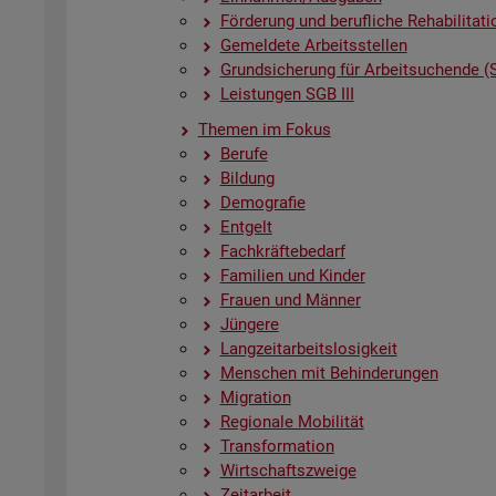
För­de­rung und be­ruf­li­che Re­ha­bi­li­ta­ti
Ge­mel­de­te Ar­beits­stel­len
Grund­si­che­rung für Ar­beit­su­chen­de (
Leis­tun­gen SGB III
The­men im Fokus
Be­ru­fe
Bil­dung
De­mo­gra­fie
Ent­gelt
Fach­kräf­te­be­darf
Fa­mi­li­en und Kin­der
Frau­en und Män­ner
Jün­ge­re
Lang­zeit­ar­beits­lo­sig­keit
Men­schen mit Be­hin­de­run­gen
Mi­gra­ti­on
Re­gio­na­le Mo­bi­li­tät
Trans­for­ma­ti­on
Wirt­schafts­zwei­ge
Zeit­ar­beit