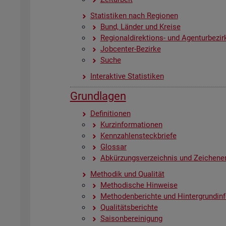
Sta­tis­ti­ken nach Re­gio­nen
Bund, Län­der und Krei­se
Re­gio­nal­di­rek­ti­ons- und Agen­tur­be­zir
Job­cen­ter-Be­zir­ke
Suche
In­ter­ak­ti­ve Sta­tis­ti­ken
Grund­la­gen
De­fi­ni­tio­nen
Kurz­in­for­ma­tio­nen
Kenn­zah­len­steck­brie­fe
Glos­sar
Ab­kür­zungs­ver­zeich­nis und Zei­chen­er
Me­tho­dik und Qua­li­tät
Me­tho­di­sche Hin­wei­se
Me­tho­den­be­rich­te und Hin­ter­grund­in­
Qua­li­täts­be­rich­te
Sai­son­be­rei­ni­gung