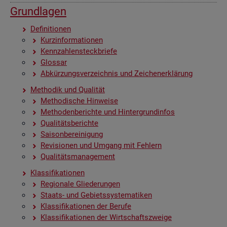
Grund­la­gen
De­fi­ni­tio­nen
Kurz­in­for­ma­tio­nen
Kenn­zah­len­steck­brie­fe
Glos­sar
Ab­kür­zungs­ver­zeich­nis und Zei­chen­er­klä­rung
Me­tho­dik und Qua­li­tät
Me­tho­di­sche Hin­wei­se
Me­tho­den­be­rich­te und Hin­ter­grund­in­fos
Qua­li­täts­be­rich­te
Sai­son­be­rei­ni­gung
Re­vi­sio­nen und Um­gang mit Feh­lern
Qua­li­täts­ma­nage­ment
Klas­si­fi­ka­tio­nen
Re­gio­na­le Glie­de­run­gen
Staats- und Ge­biets­sys­te­ma­ti­ken
Klas­si­fi­ka­tio­nen der Be­ru­fe
Klas­si­fi­ka­tio­nen der Wirt­schafts­zwei­ge