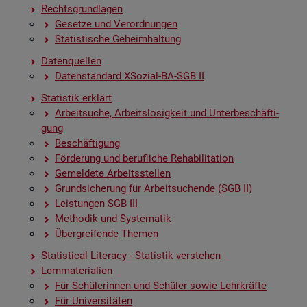
Rechts­grund­la­gen
Ge­set­ze und Ver­ord­nun­gen
Sta­tis­ti­sche Ge­heim­hal­tung
Da­ten­quel­len
Da­ten­stan­dard XSo­zi­al-BA-SGB II
Sta­tis­tik er­klärt
Ar­beit­su­che, Ar­beits­lo­sig­keit und Un­ter­be­schäf­ti­
gung
Be­schäf­ti­gung
För­de­rung und be­ruf­li­che Re­ha­bi­li­ta­ti­on
Ge­mel­de­te Ar­beits­stel­len
Grund­si­che­rung für Ar­beit­su­chen­de (SGB II)
Leis­tun­gen SGB III
Me­tho­dik und Sys­te­ma­tik
Über­grei­fen­de The­men
Sta­ti­s­ti­cal Li­te­r­acy - Sta­tis­tik ver­ste­hen
Lern­ma­te­ria­li­en
Für Schü­le­rin­nen und Schü­ler sowie Lehr­kräf­te
Für Uni­ver­si­tä­ten