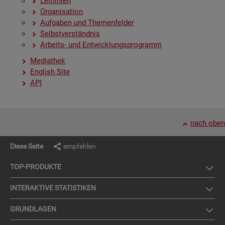
Leit­li­ni­en
Or­ga­ni­sa­ti­on
Auf­ga­ben und The­men­fel­der
Selbst­ver­ständ­nis
Ar­beits- und Ent­wick­lungs­pro­gramm
Me­dia­thek
English Site
API
nach oben
Diese Seite
empfehlen
TOP-PRO­DUK­TE
IN­TER­AK­TI­VE STA­TIS­TI­KEN
GRUND­LA­GEN