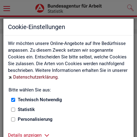
Inhalt
Cookie-Einstellungen
In­halts­ver­zeich­nis
Wir möchten unsere Online-Angebote auf Ihre Bedürfnisse
anpassen. Zu diesem Zweck setzen wir sogenannte
Cookies ein. Entscheiden Sie bitte selbst, welche Cookies
Sta­tis­ti­ken
Sie zulassen. Die Arten von Cookies werden nachfolgend
beschrieben. Weitere Informationen erhalten Sie in unserer
Rund­schau Ar­beits­markt
Datenschutzerklärung
.
Mo­nats­be­richt
Die Lage auf dem Ar­beits­markt in Deutsch­land
Bitte wählen Sie aus:
Eck­wer­te des Ar­beits­mark­tes und der Grund­si­che­
rung
Technisch Notwendig
Ar­beits­markt­re­port
Statistik
Eck­wer­te Ar­beits­markt
Ar­beits­markt in Deutsch­land
Personalisierung
Ar­beits­markt nach Län­dern
Eck­wer­te für Job­cen­ter
Details anzeigen