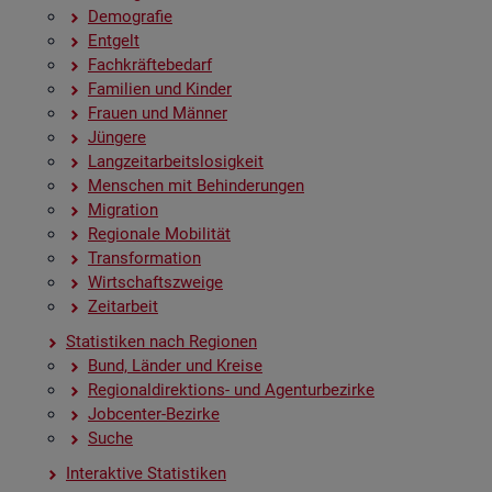
De­mo­gra­fie
Ent­gelt
Fach­kräf­te­be­darf
Fa­mi­li­en und Kin­der
Frau­en und Män­ner
Jün­ge­re
Lang­zeit­ar­beits­lo­sig­keit
Men­schen mit Be­hin­de­run­gen
Mi­gra­ti­on
Re­gio­na­le Mo­bi­li­tät
Trans­for­ma­ti­on
Wirt­schafts­zwei­ge
Zeit­ar­beit
Sta­tis­ti­ken nach Re­gio­nen
Bund, Län­der und Krei­se
Re­gio­nal­di­rek­ti­ons- und Agen­tur­be­zir­ke
Job­cen­ter-Be­zir­ke
Suche
In­ter­ak­ti­ve Sta­tis­ti­ken