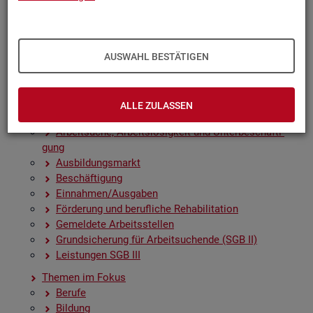
Zah­len, Daten, Fak­ten - Struk­tur­da­ten und -in­di­ka­to­
ren
Zeit­rei­hen­gra­fi­ken
Früh­in­di­ka­to­ren für den Ar­beits­markt
AUSWAHL BESTÄTIGEN
Sai­son­be­rei­nig­te Zeit­rei­hen
Amt­li­che Nach­rich­ten der Bun­des­agen­tur für Ar­beit
(ANBA)
ALLE ZULASSEN
Fach­sta­tis­ti­ken
Ar­beit­su­che, Ar­beits­lo­sig­keit und Un­ter­be­schäf­ti­
gung
Aus­bil­dungs­markt
Be­schäf­ti­gung
Ein­nah­men/Aus­ga­ben
För­de­rung und be­ruf­li­che Re­ha­bi­li­ta­ti­on
Ge­mel­de­te Ar­beits­stel­len
Grund­si­che­rung für Ar­beit­su­chen­de (SGB II)
Leis­tun­gen SGB III
The­men im Fokus
Be­ru­fe
Bil­dung