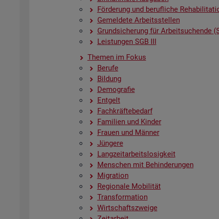
För­de­rung und be­ruf­li­che Re­ha­bi­li­ta­ti
Ge­mel­de­te Ar­beits­stel­len
Grund­si­che­rung für Ar­beit­su­chen­de (
Leis­tun­gen SGB III
The­men im Fokus
Be­ru­fe
Bil­dung
De­mo­gra­fie
Ent­gelt
Fach­kräf­te­be­darf
Fa­mi­li­en und Kin­der
Frau­en und Män­ner
Jün­ge­re
Lang­zeit­ar­beits­lo­sig­keit
Men­schen mit Be­hin­de­run­gen
Mi­gra­ti­on
Re­gio­na­le Mo­bi­li­tät
Trans­for­ma­ti­on
Wirt­schafts­zwei­ge
Zeit­ar­beit