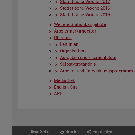
Sta­tis­ti­sche Woche 2017
Sta­tis­ti­sche Woche 2016
Sta­tis­ti­sche Woche 2015
Wei­te­re Sta­tis­tik­an­ge­bo­te
Ar­beits­markt­mo­ni­tor
Über uns
Leit­li­ni­en
Or­ga­ni­sa­ti­on
Auf­ga­ben und The­men­fel­der
Selbst­ver­ständ­nis
Ar­beits- und Ent­wick­lungs­pro­gramm
Me­dia­thek
English Site
API
Diese Seite
drucken
empfehlen