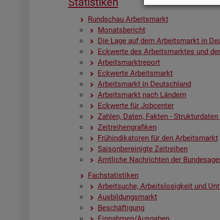
Sta­tis­ti­ken
Rund­schau Ar­beits­markt
Mo­nats­be­richt
Die Lage auf dem Ar­beits­markt in De
Eck­wer­te des Ar­beits­mark­tes und der
Ar­beits­markt­re­port
Eck­wer­te Ar­beits­markt
Ar­beits­markt in Deutsch­land
Ar­beits­markt nach Län­dern
Eck­wer­te für Job­cen­ter
Zah­len, Daten, Fak­ten - Struk­tur­da­ten u
Zeit­rei­hen­gra­fi­ken
Früh­in­di­ka­to­ren für den Ar­beits­markt
Sai­son­be­rei­nig­te Zeit­rei­hen
Amt­li­che Nach­rich­ten der Bun­des­age
Fach­sta­tis­ti­ken
Ar­beit­su­che, Ar­beits­lo­sig­keit und Un­
Aus­bil­dungs­markt
Be­schäf­ti­gung
Ein­nah­men/Aus­ga­ben