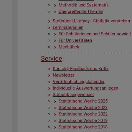
Me­tho­dik und Sys­te­ma­tik
Über­grei­fen­de The­men
Sta­ti­s­ti­cal Li­te­r­acy - Sta­tis­tik ver­ste­hen
Lern­ma­te­ria­li­en
Für Schü­le­rin­nen und Schü­ler sowie Le
Für Uni­ver­si­tä­ten
Me­dia­thek
Ser­vice
Kon­takt, Feed­back und Kri­tik
News­let­ter
Ver­öf­fent­li­chungs­ka­len­der
In­di­vi­du­el­le Aus­wer­tungs­an­lie­gen
Sta­tis­tik an­ge­wen­det
Sta­tis­ti­sche Woche 2025
Sta­tis­ti­sche Woche 2023
Sta­tis­ti­sche Woche 2022
Sta­tis­ti­sche Woche 2019
Sta­tis­ti­sche Woche 2018