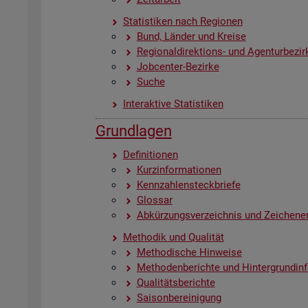
Sta­tis­ti­ken nach Re­gio­nen
Bund, Län­der und Krei­se
Re­gio­nal­di­rek­ti­ons- und Agen­tur­be­zir
Job­cen­ter-Be­zir­ke
Suche
In­ter­ak­ti­ve Sta­tis­ti­ken
Grund­la­gen
De­fi­ni­tio­nen
Kurz­in­for­ma­tio­nen
Kenn­zah­len­steck­brie­fe
Glos­sar
Ab­kür­zungs­ver­zeich­nis und Zei­chen­er
Me­tho­dik und Qua­li­tät
Me­tho­di­sche Hin­wei­se
Me­tho­den­be­rich­te und Hin­ter­grund­in­
Qua­li­täts­be­rich­te
Sai­son­be­rei­ni­gung