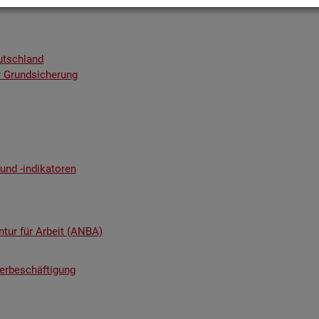
utsch­land
 Grund­si­che­rung
nd -in­di­ka­to­ren
n­tur für Ar­beit (ANBA)
ter­be­schäf­ti­gung