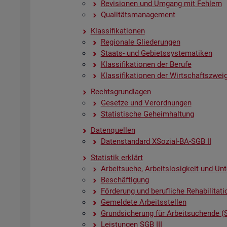
Re­vi­sio­nen und Um­gang mit Feh­lern
Qua­li­täts­ma­nage­ment
Klas­si­fi­ka­tio­nen
Re­gio­na­le Glie­de­run­gen
Staats- und Ge­biets­sys­te­ma­ti­ken
Klas­si­fi­ka­tio­nen der Be­ru­fe
Klas­si­fi­ka­tio­nen der Wirt­schafts­zwei­
Rechts­grund­la­gen
Ge­set­ze und Ver­ord­nun­gen
Sta­tis­ti­sche Ge­heim­hal­tung
Da­ten­quel­len
Da­ten­stan­dard XSo­zi­al-BA-SGB II
Sta­tis­tik er­klärt
Ar­beit­su­che, Ar­beits­lo­sig­keit und Un­
Be­schäf­ti­gung
För­de­rung und be­ruf­li­che Re­ha­bi­li­ta­ti
Ge­mel­de­te Ar­beits­stel­len
Grund­si­che­rung für Ar­beit­su­chen­de (
Leis­tun­gen SGB III