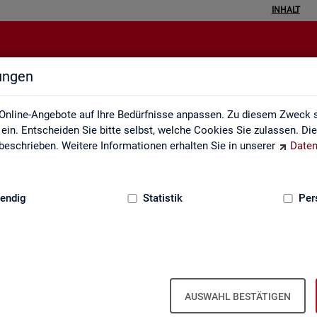
INHALT
lungen
Inhalt
Online-Angebote auf Ihre Bedürfnisse anpassen. Zu diesem Zweck s
in. Entscheiden Sie bitte selbst, welche Cookies Sie zulassen. Di
eschrieben. Weitere Informationen erhalten Sie in unserer
Daten
:
GRUNDLAGEN
endig
Statistik
Per
In­halts­ver­zeich­nis
AUSWAHL BESTÄTIGEN