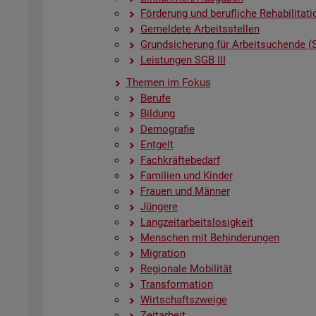
För­de­rung und be­ruf­li­che Re­ha­bi­li­ta­ti
Ge­mel­de­te Ar­beits­stel­len
Grund­si­che­rung für Ar­beit­su­chen­de (
Leis­tun­gen SGB III
The­men im Fokus
Be­ru­fe
Bil­dung
De­mo­gra­fie
Ent­gelt
Fach­kräf­te­be­darf
Fa­mi­li­en und Kin­der
Frau­en und Män­ner
Jün­ge­re
Lang­zeit­ar­beits­lo­sig­keit
Men­schen mit Be­hin­de­run­gen
Mi­gra­ti­on
Re­gio­na­le Mo­bi­li­tät
Trans­for­ma­ti­on
Wirt­schafts­zwei­ge
Zeit­ar­beit