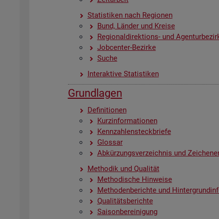
Sta­tis­ti­ken nach Re­gio­nen
Bund, Län­der und Krei­se
Re­gio­nal­di­rek­ti­ons- und Agen­tur­be­zir
Job­cen­ter-Be­zir­ke
Suche
In­ter­ak­ti­ve Sta­tis­ti­ken
Grund­la­gen
De­fi­ni­tio­nen
Kurz­in­for­ma­tio­nen
Kenn­zah­len­steck­brie­fe
Glos­sar
Ab­kür­zungs­ver­zeich­nis und Zei­chen­er
Me­tho­dik und Qua­li­tät
Me­tho­di­sche Hin­wei­se
Me­tho­den­be­rich­te und Hin­ter­grund­in­
Qua­li­täts­be­rich­te
Sai­son­be­rei­ni­gung