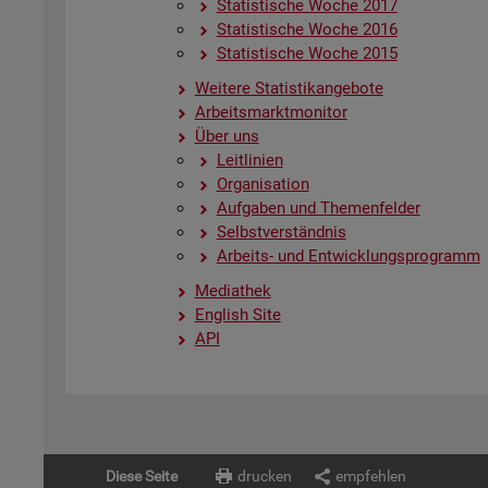
Sta­tis­ti­sche Woche 2017
Sta­tis­ti­sche Woche 2016
Sta­tis­ti­sche Woche 2015
Wei­te­re Sta­tis­tik­an­ge­bo­te
Ar­beits­markt­mo­ni­tor
Über uns
Leit­li­ni­en
Or­ga­ni­sa­ti­on
Auf­ga­ben und The­men­fel­der
Selbst­ver­ständ­nis
Ar­beits- und Ent­wick­lungs­pro­gramm
Me­dia­thek
English Site
API
Diese Seite
drucken
empfehlen