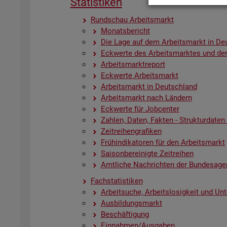
Sta­tis­ti­ken
Rund­schau Ar­beits­markt
Mo­nats­be­richt
Die Lage auf dem Ar­beits­markt in De
Eck­wer­te des Ar­beits­mark­tes und der
Ar­beits­markt­re­port
Eck­wer­te Ar­beits­markt
Ar­beits­markt in Deutsch­land
Ar­beits­markt nach Län­dern
Eck­wer­te für Job­cen­ter
Zah­len, Daten, Fak­ten - Struk­tur­da­ten u
Zeit­rei­hen­gra­fi­ken
Früh­in­di­ka­to­ren für den Ar­beits­markt
Sai­son­be­rei­nig­te Zeit­rei­hen
Amt­li­che Nach­rich­ten der Bun­des­age
Fach­sta­tis­ti­ken
Ar­beit­su­che, Ar­beits­lo­sig­keit und Un­
Aus­bil­dungs­markt
Be­schäf­ti­gung
Ein­nah­men/Aus­ga­ben