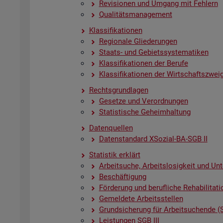
Re­vi­sio­nen und Um­gang mit Feh­lern
Qua­li­täts­ma­nage­ment
Klas­si­fi­ka­tio­nen
Re­gio­na­le Glie­de­run­gen
Staats- und Ge­biets­sys­te­ma­ti­ken
Klas­si­fi­ka­tio­nen der Be­ru­fe
Klas­si­fi­ka­tio­nen der Wirt­schafts­zwei­
Rechts­grund­la­gen
Ge­set­ze und Ver­ord­nun­gen
Sta­tis­ti­sche Ge­heim­hal­tung
Da­ten­quel­len
Da­ten­stan­dard XSo­zi­al-BA-SGB II
Sta­tis­tik er­klärt
Ar­beit­su­che, Ar­beits­lo­sig­keit und Un­
Be­schäf­ti­gung
För­de­rung und be­ruf­li­che Re­ha­bi­li­ta­ti
Ge­mel­de­te Ar­beits­stel­len
Grund­si­che­rung für Ar­beit­su­chen­de (
Leis­tun­gen SGB III