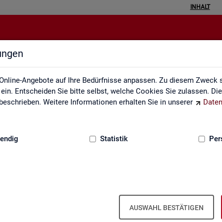
INHALT
lungen
Inhalt
Online-Angebote auf Ihre Bedürfnisse anpassen. Zu diesem Zweck s
in. Entscheiden Sie bitte selbst, welche Cookies Sie zulassen. Di
eschrieben. Weitere Informationen erhalten Sie in unserer
Daten
:
GRUNDLAGEN
endig
Statistik
Per
In­halts­ver­zeich­nis
AUSWAHL BESTÄTIGEN