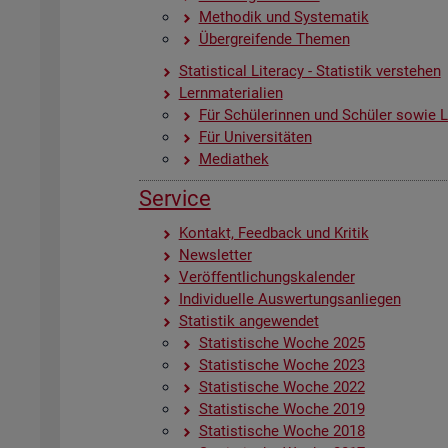
Me­tho­dik und Sys­te­ma­tik
Über­grei­fen­de The­men
Sta­ti­s­ti­cal Li­te­r­acy - Sta­tis­tik ver­ste­hen
Lern­ma­te­ria­li­en
Für Schü­le­rin­nen und Schü­ler sowie Le
Für Uni­ver­si­tä­ten
Me­dia­thek
Ser­vice
Kon­takt, Feed­back und Kri­tik
News­let­ter
Ver­öf­fent­li­chungs­ka­len­der
In­di­vi­du­el­le Aus­wer­tungs­an­lie­gen
Sta­tis­tik an­ge­wen­det
Sta­tis­ti­sche Woche 2025
Sta­tis­ti­sche Woche 2023
Sta­tis­ti­sche Woche 2022
Sta­tis­ti­sche Woche 2019
Sta­tis­ti­sche Woche 2018