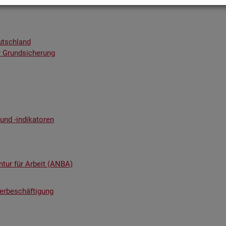
utsch­land
 Grund­si­che­rung
nd -in­di­ka­to­ren
n­tur für Ar­beit (ANBA)
ter­be­schäf­ti­gung