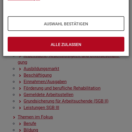
Zah­len, Daten, Fak­ten - Struk­tur­da­ten und -in­di­ka­to­
ren
Zeit­rei­hen­gra­fi­ken
Früh­in­di­ka­to­ren für den Ar­beits­markt
AUSWAHL BESTÄTIGEN
Sai­son­be­rei­nig­te Zeit­rei­hen
Amt­li­che Nach­rich­ten der Bun­des­agen­tur für Ar­beit
(ANBA)
ALLE ZULASSEN
Fach­sta­tis­ti­ken
Ar­beit­su­che, Ar­beits­lo­sig­keit und Un­ter­be­schäf­ti­
gung
Aus­bil­dungs­markt
Be­schäf­ti­gung
Ein­nah­men/Aus­ga­ben
För­de­rung und be­ruf­li­che Re­ha­bi­li­ta­ti­on
Ge­mel­de­te Ar­beits­stel­len
Grund­si­che­rung für Ar­beit­su­chen­de (SGB II)
Leis­tun­gen SGB III
The­men im Fokus
Be­ru­fe
Bil­dung