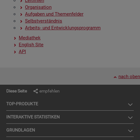
Leit­li­ni­en
Or­ga­ni­sa­ti­on
Auf­ga­ben und The­men­fel­der
Selbst­ver­ständ­nis
Ar­beits- und Ent­wick­lungs­pro­gramm
Me­dia­thek
English Site
API
nach oben
Diese Seite
empfehlen
TOP-PRO­DUK­TE
IN­TER­AK­TI­VE STA­TIS­TI­KEN
GRUND­LA­GEN