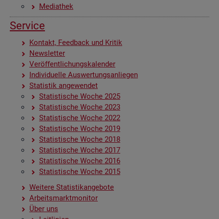
Me­dia­thek
Ser­vice
Kon­takt, Feed­back und Kri­tik
News­let­ter
Ver­öf­fent­li­chungs­ka­len­der
In­di­vi­du­el­le Aus­wer­tungs­an­lie­gen
Sta­tis­tik an­ge­wen­det
Sta­tis­ti­sche Woche 2025
Sta­tis­ti­sche Woche 2023
Sta­tis­ti­sche Woche 2022
Sta­tis­ti­sche Woche 2019
Sta­tis­ti­sche Woche 2018
Sta­tis­ti­sche Woche 2017
Sta­tis­ti­sche Woche 2016
Sta­tis­ti­sche Woche 2015
Wei­te­re Sta­tis­tik­an­ge­bo­te
Ar­beits­markt­mo­ni­tor
Über uns