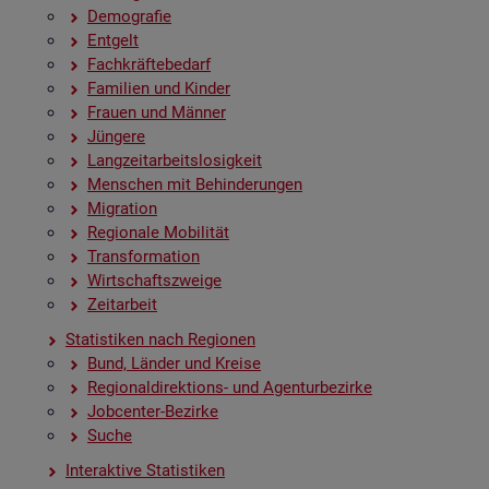
De­mo­gra­fie
Ent­gelt
Fach­kräf­te­be­darf
Fa­mi­li­en und Kin­der
Frau­en und Män­ner
Jün­ge­re
Lang­zeit­ar­beits­lo­sig­keit
Men­schen mit Be­hin­de­run­gen
Mi­gra­ti­on
Re­gio­na­le Mo­bi­li­tät
Trans­for­ma­ti­on
Wirt­schafts­zwei­ge
Zeit­ar­beit
Sta­tis­ti­ken nach Re­gio­nen
Bund, Län­der und Krei­se
Re­gio­nal­di­rek­ti­ons- und Agen­tur­be­zir­ke
Job­cen­ter-Be­zir­ke
Suche
In­ter­ak­ti­ve Sta­tis­ti­ken