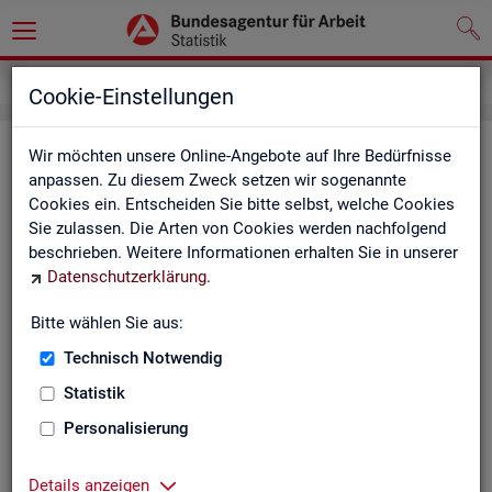
Inhalt
Cookie-Einstellungen
In­halts­ver­zeich­nis
Wir möchten unsere Online-Angebote auf Ihre Bedürfnisse
anpassen. Zu diesem Zweck setzen wir sogenannte
Cookies ein. Entscheiden Sie bitte selbst, welche Cookies
Sta­tis­ti­ken
Sie zulassen. Die Arten von Cookies werden nachfolgend
beschrieben. Weitere Informationen erhalten Sie in unserer
Rund­schau Ar­beits­markt
Datenschutzerklärung
.
Mo­nats­be­richt
Die Lage auf dem Ar­beits­markt in Deutsch­land
Bitte wählen Sie aus:
Eck­wer­te des Ar­beits­mark­tes und der Grund­si­che­
rung
Technisch Notwendig
Ar­beits­markt­re­port
Statistik
Eck­wer­te Ar­beits­markt
Ar­beits­markt in Deutsch­land
Personalisierung
Ar­beits­markt nach Län­dern
Eck­wer­te für Job­cen­ter
Details anzeigen