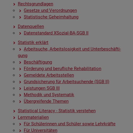
Rechts­grund­la­gen
Ge­set­ze und Ver­ord­nun­gen
Sta­tis­ti­sche Ge­heim­hal­tung
Da­ten­quel­len
Da­ten­stan­dard XSo­zi­al-BA-SGB II
Sta­tis­tik er­klärt
Ar­beit­su­che, Ar­beits­lo­sig­keit und Un­ter­be­schäf­ti­
gung
Be­schäf­ti­gung
För­de­rung und be­ruf­li­che Re­ha­bi­li­ta­ti­on
Ge­mel­de­te Ar­beits­stel­len
Grund­si­che­rung für Ar­beit­su­chen­de (SGB II)
Leis­tun­gen SGB III
Me­tho­dik und Sys­te­ma­tik
Über­grei­fen­de The­men
Sta­ti­s­ti­cal Li­te­r­acy - Sta­tis­tik ver­ste­hen
Lern­ma­te­ria­li­en
Für Schü­le­rin­nen und Schü­ler sowie Lehr­kräf­te
Für Uni­ver­si­tä­ten