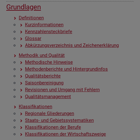
Grund­la­gen
De­fi­ni­tio­nen
Kurz­in­for­ma­tio­nen
Kenn­zah­len­steck­brie­fe
Glos­sar
Ab­kür­zungs­ver­zeich­nis und Zei­chen­er­klä­rung
Me­tho­dik und Qua­li­tät
Me­tho­di­sche Hin­wei­se
Me­tho­den­be­rich­te und Hin­ter­grund­in­fos
Qua­li­täts­be­rich­te
Sai­son­be­rei­ni­gung
Re­vi­sio­nen und Um­gang mit Feh­lern
Qua­li­täts­ma­nage­ment
Klas­si­fi­ka­tio­nen
Re­gio­na­le Glie­de­run­gen
Staats- und Ge­biets­sys­te­ma­ti­ken
Klas­si­fi­ka­tio­nen der Be­ru­fe
Klas­si­fi­ka­tio­nen der Wirt­schafts­zwei­ge