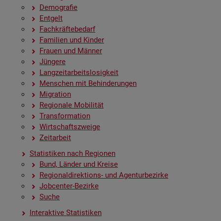
De­mo­gra­fie
Ent­gelt
Fach­kräf­te­be­darf
Fa­mi­li­en und Kin­der
Frau­en und Män­ner
Jün­ge­re
Lang­zeit­ar­beits­lo­sig­keit
Men­schen mit Be­hin­de­run­gen
Mi­gra­ti­on
Re­gio­na­le Mo­bi­li­tät
Trans­for­ma­ti­on
Wirt­schafts­zwei­ge
Zeit­ar­beit
Sta­tis­ti­ken nach Re­gio­nen
Bund, Län­der und Krei­se
Re­gio­nal­di­rek­ti­ons- und Agen­tur­be­zir­ke
Job­cen­ter-Be­zir­ke
Suche
In­ter­ak­ti­ve Sta­tis­ti­ken