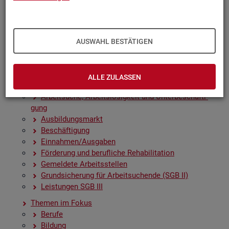
Zah­len, Daten, Fak­ten - Struk­tur­da­ten und -in­di­ka­to­
ren
Zeit­rei­hen­gra­fi­ken
Früh­in­di­ka­to­ren für den Ar­beits­markt
AUSWAHL BESTÄTIGEN
Sai­son­be­rei­nig­te Zeit­rei­hen
Amt­li­che Nach­rich­ten der Bun­des­agen­tur für Ar­beit
(ANBA)
ALLE ZULASSEN
Fach­sta­tis­ti­ken
Ar­beit­su­che, Ar­beits­lo­sig­keit und Un­ter­be­schäf­ti­
gung
Aus­bil­dungs­markt
Be­schäf­ti­gung
Ein­nah­men/Aus­ga­ben
För­de­rung und be­ruf­li­che Re­ha­bi­li­ta­ti­on
Ge­mel­de­te Ar­beits­stel­len
Grund­si­che­rung für Ar­beit­su­chen­de (SGB II)
Leis­tun­gen SGB III
The­men im Fokus
Be­ru­fe
Bil­dung