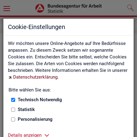
Inhalt
Cookie-Einstellungen
In­halts­ver­zeich­nis
Wir möchten unsere Online-Angebote auf Ihre Bedürfnisse
anpassen. Zu diesem Zweck setzen wir sogenannte
Cookies ein. Entscheiden Sie bitte selbst, welche Cookies
Sta­tis­ti­ken
Sie zulassen. Die Arten von Cookies werden nachfolgend
beschrieben. Weitere Informationen erhalten Sie in unserer
Rund­schau Ar­beits­markt
Datenschutzerklärung
.
Mo­nats­be­richt
Die Lage auf dem Ar­beits­markt in Deutsch­land
Bitte wählen Sie aus:
Eck­wer­te des Ar­beits­mark­tes und der Grund­si­che­
rung
Technisch Notwendig
Ar­beits­markt­re­port
Statistik
Eck­wer­te Ar­beits­markt
Ar­beits­markt in Deutsch­land
Personalisierung
Ar­beits­markt nach Län­dern
Eck­wer­te für Job­cen­ter
Details anzeigen