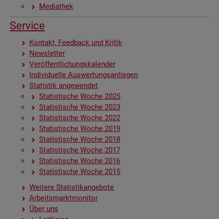
Me­dia­thek
Ser­vice
Kon­takt, Feed­back und Kri­tik
News­let­ter
Ver­öf­fent­li­chungs­ka­len­der
In­di­vi­du­el­le Aus­wer­tungs­an­lie­gen
Sta­tis­tik an­ge­wen­det
Sta­tis­ti­sche Woche 2025
Sta­tis­ti­sche Woche 2023
Sta­tis­ti­sche Woche 2022
Sta­tis­ti­sche Woche 2019
Sta­tis­ti­sche Woche 2018
Sta­tis­ti­sche Woche 2017
Sta­tis­ti­sche Woche 2016
Sta­tis­ti­sche Woche 2015
Wei­te­re Sta­tis­tik­an­ge­bo­te
Ar­beits­markt­mo­ni­tor
Über uns