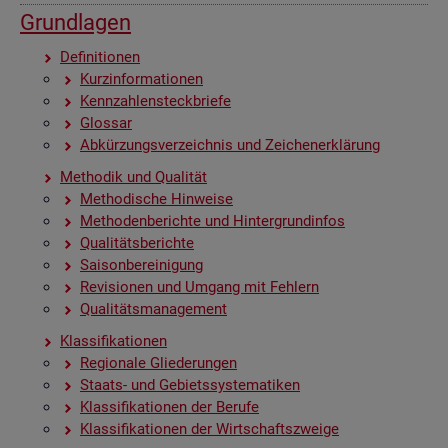
Grund­la­gen
De­fi­ni­tio­nen
Kurz­in­for­ma­tio­nen
Kenn­zah­len­steck­brie­fe
Glos­sar
Ab­kür­zungs­ver­zeich­nis und Zei­chen­er­klä­rung
Me­tho­dik und Qua­li­tät
Me­tho­di­sche Hin­wei­se
Me­tho­den­be­rich­te und Hin­ter­grund­in­fos
Qua­li­täts­be­rich­te
Sai­son­be­rei­ni­gung
Re­vi­sio­nen und Um­gang mit Feh­lern
Qua­li­täts­ma­nage­ment
Klas­si­fi­ka­tio­nen
Re­gio­na­le Glie­de­run­gen
Staats- und Ge­biets­sys­te­ma­ti­ken
Klas­si­fi­ka­tio­nen der Be­ru­fe
Klas­si­fi­ka­tio­nen der Wirt­schafts­zwei­ge