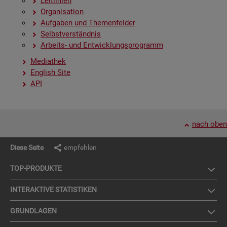
Leit­li­ni­en
Or­ga­ni­sa­ti­on
Auf­ga­ben und The­men­fel­der
Selbst­ver­ständ­nis
Ar­beits- und Ent­wick­lungs­pro­gramm
Me­dia­thek
English Site
API
nach oben
Diese Seite
empfehlen
TOP-PRO­DUK­TE
IN­TER­AK­TI­VE STA­TIS­TI­KEN
GRUND­LA­GEN