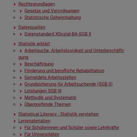
Rechts­grund­la­gen
Ge­set­ze und Ver­ord­nun­gen
Sta­tis­ti­sche Ge­heim­hal­tung
Da­ten­quel­len
Da­ten­stan­dard XSo­zi­al-BA-SGB II
Sta­tis­tik er­klärt
Ar­beit­su­che, Ar­beits­lo­sig­keit und Un­ter­be­schäf­ti­
gung
Be­schäf­ti­gung
För­de­rung und be­ruf­li­che Re­ha­bi­li­ta­ti­on
Ge­mel­de­te Ar­beits­stel­len
Grund­si­che­rung für Ar­beit­su­chen­de (SGB II)
Leis­tun­gen SGB III
Me­tho­dik und Sys­te­ma­tik
Über­grei­fen­de The­men
Sta­ti­s­ti­cal Li­te­r­acy - Sta­tis­tik ver­ste­hen
Lern­ma­te­ria­li­en
Für Schü­le­rin­nen und Schü­ler sowie Lehr­kräf­te
Für Uni­ver­si­tä­ten