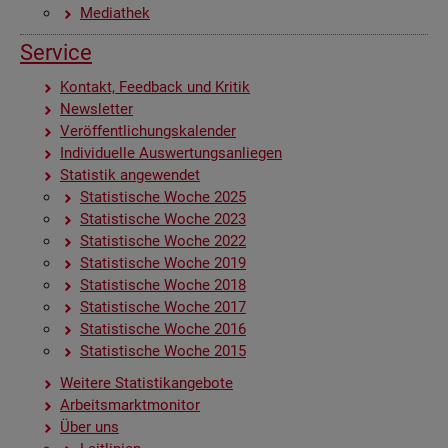
Me­dia­thek
Ser­vice
Kon­takt, Feed­back und Kri­tik
News­let­ter
Ver­öf­fent­li­chungs­ka­len­der
In­di­vi­du­el­le Aus­wer­tungs­an­lie­gen
Sta­tis­tik an­ge­wen­det
Sta­tis­ti­sche Woche 2025
Sta­tis­ti­sche Woche 2023
Sta­tis­ti­sche Woche 2022
Sta­tis­ti­sche Woche 2019
Sta­tis­ti­sche Woche 2018
Sta­tis­ti­sche Woche 2017
Sta­tis­ti­sche Woche 2016
Sta­tis­ti­sche Woche 2015
Wei­te­re Sta­tis­tik­an­ge­bo­te
Ar­beits­markt­mo­ni­tor
Über uns