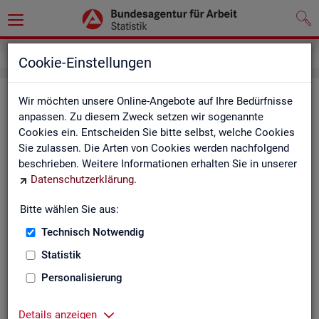
Inhalt
Cookie-Einstellungen
In­halts­ver­zeich­nis
Wir möchten unsere Online-Angebote auf Ihre Bedürfnisse
anpassen. Zu diesem Zweck setzen wir sogenannte
Cookies ein. Entscheiden Sie bitte selbst, welche Cookies
Sta­tis­ti­ken
Sie zulassen. Die Arten von Cookies werden nachfolgend
beschrieben. Weitere Informationen erhalten Sie in unserer
Rund­schau Ar­beits­markt
Datenschutzerklärung
.
Mo­nats­be­richt
Die Lage auf dem Ar­beits­markt in Deutsch­land
Bitte wählen Sie aus:
Eck­wer­te des Ar­beits­mark­tes und der Grund­si­che­
rung
Technisch Notwendig
Ar­beits­markt­re­port
Statistik
Eck­wer­te Ar­beits­markt
Ar­beits­markt in Deutsch­land
Personalisierung
Ar­beits­markt nach Län­dern
Eck­wer­te für Job­cen­ter
Details anzeigen