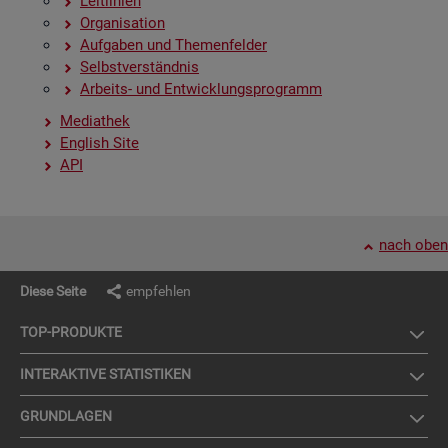
Leit­li­ni­en
Or­ga­ni­sa­ti­on
Auf­ga­ben und The­men­fel­der
Selbst­ver­ständ­nis
Ar­beits- und Ent­wick­lungs­pro­gramm
Me­dia­thek
English Site
API
nach oben
Diese Seite
empfehlen
TOP-PRO­DUK­TE
IN­TER­AK­TI­VE STA­TIS­TI­KEN
GRUND­LA­GEN