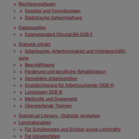
Rechts­grund­la­gen
Ge­set­ze und Ver­ord­nun­gen
Sta­tis­ti­sche Ge­heim­hal­tung
Da­ten­quel­len
Da­ten­stan­dard XSo­zi­al-BA-SGB II
Sta­tis­tik er­klärt
Ar­beit­su­che, Ar­beits­lo­sig­keit und Un­ter­be­schäf­ti­
gung
Be­schäf­ti­gung
För­de­rung und be­ruf­li­che Re­ha­bi­li­ta­ti­on
Ge­mel­de­te Ar­beits­stel­len
Grund­si­che­rung für Ar­beit­su­chen­de (SGB II)
Leis­tun­gen SGB III
Me­tho­dik und Sys­te­ma­tik
Über­grei­fen­de The­men
Sta­ti­s­ti­cal Li­te­r­acy - Sta­tis­tik ver­ste­hen
Lern­ma­te­ria­li­en
Für Schü­le­rin­nen und Schü­ler sowie Lehr­kräf­te
Für Uni­ver­si­tä­ten