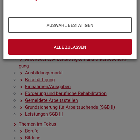
Zah­len, Daten, Fak­ten - Struk­tur­da­ten und -in­di­ka­to­
ren
Zeit­rei­hen­gra­fi­ken
Früh­in­di­ka­to­ren für den Ar­beits­markt
AUSWAHL BESTÄTIGEN
Sai­son­be­rei­nig­te Zeit­rei­hen
Amt­li­che Nach­rich­ten der Bun­des­agen­tur für Ar­beit
(ANBA)
ALLE ZULASSEN
Fach­sta­tis­ti­ken
Ar­beit­su­che, Ar­beits­lo­sig­keit und Un­ter­be­schäf­ti­
gung
Aus­bil­dungs­markt
Be­schäf­ti­gung
Ein­nah­men/Aus­ga­ben
För­de­rung und be­ruf­li­che Re­ha­bi­li­ta­ti­on
Ge­mel­de­te Ar­beits­stel­len
Grund­si­che­rung für Ar­beit­su­chen­de (SGB II)
Leis­tun­gen SGB III
The­men im Fokus
Be­ru­fe
Bil­dung