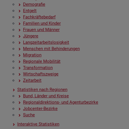
De­mo­gra­fie
Ent­gelt
Fach­kräf­te­be­darf
Fa­mi­li­en und Kin­der
Frau­en und Män­ner
Jün­ge­re
Lang­zeit­ar­beits­lo­sig­keit
Men­schen mit Be­hin­de­run­gen
Mi­gra­ti­on
Re­gio­na­le Mo­bi­li­tät
Trans­for­ma­ti­on
Wirt­schafts­zwei­ge
Zeit­ar­beit
Sta­tis­ti­ken nach Re­gio­nen
Bund, Län­der und Krei­se
Re­gio­nal­di­rek­ti­ons- und Agen­tur­be­zir­ke
Job­cen­ter-Be­zir­ke
Suche
In­ter­ak­ti­ve Sta­tis­ti­ken