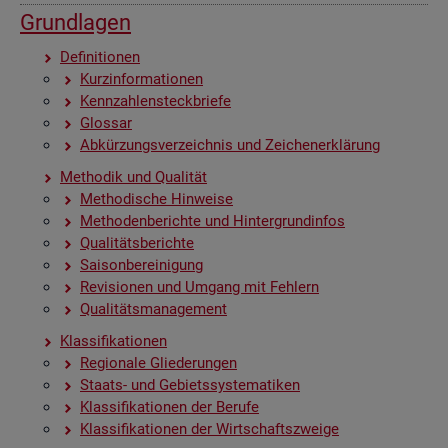
Grund­la­gen
De­fi­ni­tio­nen
Kurz­in­for­ma­tio­nen
Kenn­zah­len­steck­brie­fe
Glos­sar
Ab­kür­zungs­ver­zeich­nis und Zei­chen­er­klä­rung
Me­tho­dik und Qua­li­tät
Me­tho­di­sche Hin­wei­se
Me­tho­den­be­rich­te und Hin­ter­grund­in­fos
Qua­li­täts­be­rich­te
Sai­son­be­rei­ni­gung
Re­vi­sio­nen und Um­gang mit Feh­lern
Qua­li­täts­ma­nage­ment
Klas­si­fi­ka­tio­nen
Re­gio­na­le Glie­de­run­gen
Staats- und Ge­biets­sys­te­ma­ti­ken
Klas­si­fi­ka­tio­nen der Be­ru­fe
Klas­si­fi­ka­tio­nen der Wirt­schafts­zwei­ge