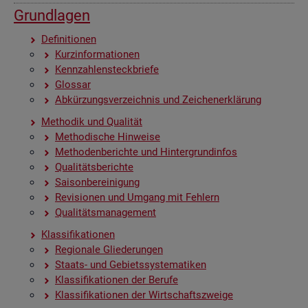
Grund­la­gen
De­fi­ni­tio­nen
Kurz­in­for­ma­tio­nen
Kenn­zah­len­steck­brie­fe
Glos­sar
Ab­kür­zungs­ver­zeich­nis und Zei­chen­er­klä­rung
Me­tho­dik und Qua­li­tät
Me­tho­di­sche Hin­wei­se
Me­tho­den­be­rich­te und Hin­ter­grund­in­fos
Qua­li­täts­be­rich­te
Sai­son­be­rei­ni­gung
Re­vi­sio­nen und Um­gang mit Feh­lern
Qua­li­täts­ma­nage­ment
Klas­si­fi­ka­tio­nen
Re­gio­na­le Glie­de­run­gen
Staats- und Ge­biets­sys­te­ma­ti­ken
Klas­si­fi­ka­tio­nen der Be­ru­fe
Klas­si­fi­ka­tio­nen der Wirt­schafts­zwei­ge