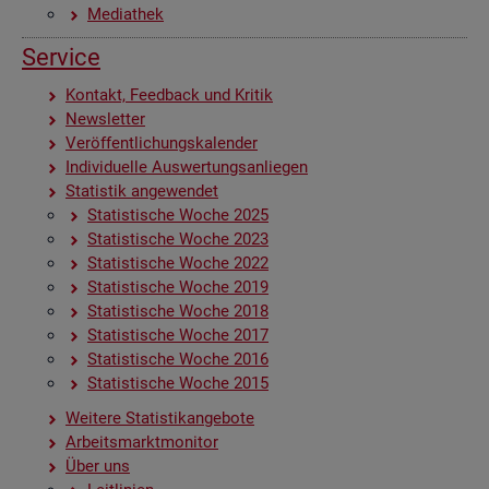
Me­dia­thek
Ser­vice
Kon­takt, Feed­back und Kri­tik
News­let­ter
Ver­öf­fent­li­chungs­ka­len­der
In­di­vi­du­el­le Aus­wer­tungs­an­lie­gen
Sta­tis­tik an­ge­wen­det
Sta­tis­ti­sche Woche 2025
Sta­tis­ti­sche Woche 2023
Sta­tis­ti­sche Woche 2022
Sta­tis­ti­sche Woche 2019
Sta­tis­ti­sche Woche 2018
Sta­tis­ti­sche Woche 2017
Sta­tis­ti­sche Woche 2016
Sta­tis­ti­sche Woche 2015
Wei­te­re Sta­tis­tik­an­ge­bo­te
Ar­beits­markt­mo­ni­tor
Über uns