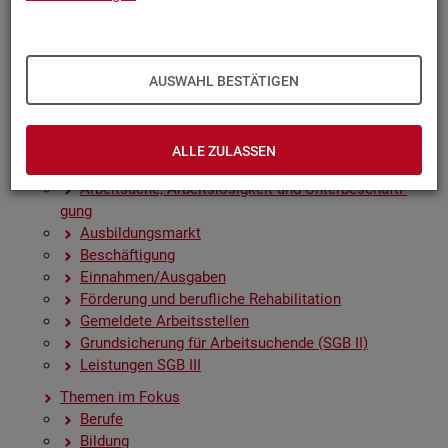
Zah­len, Daten, Fak­ten - Struk­tur­da­ten und -in­di­ka­to­
ren
Zeit­rei­hen­gra­fi­ken
Früh­in­di­ka­to­ren für den Ar­beits­markt
AUSWAHL BESTÄTIGEN
Sai­son­be­rei­nig­te Zeit­rei­hen
Amt­li­che Nach­rich­ten der Bun­des­agen­tur für Ar­beit
(ANBA)
ALLE ZULASSEN
Fach­sta­tis­ti­ken
Ar­beit­su­che, Ar­beits­lo­sig­keit und Un­ter­be­schäf­ti­
gung
Aus­bil­dungs­markt
Be­schäf­ti­gung
Ein­nah­men/Aus­ga­ben
För­de­rung und be­ruf­li­che Re­ha­bi­li­ta­ti­on
Ge­mel­de­te Ar­beits­stel­len
Grund­si­che­rung für Ar­beit­su­chen­de (SGB II)
Leis­tun­gen SGB III
The­men im Fokus
Be­ru­fe
Bil­dung