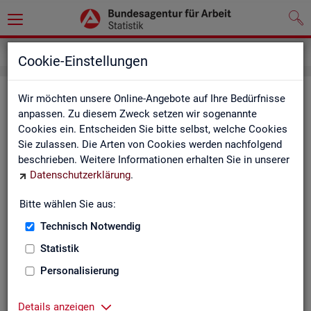
Inhalt
Cookie-Einstellungen
In­halts­ver­zeich­nis
Wir möchten unsere Online-Angebote auf Ihre Bedürfnisse
anpassen. Zu diesem Zweck setzen wir sogenannte
Cookies ein. Entscheiden Sie bitte selbst, welche Cookies
Sta­tis­ti­ken
Sie zulassen. Die Arten von Cookies werden nachfolgend
beschrieben. Weitere Informationen erhalten Sie in unserer
Rund­schau Ar­beits­markt
Datenschutzerklärung
.
Mo­nats­be­richt
Die Lage auf dem Ar­beits­markt in Deutsch­land
Bitte wählen Sie aus:
Eck­wer­te des Ar­beits­mark­tes und der Grund­si­che­
rung
Technisch Notwendig
Ar­beits­markt­re­port
Statistik
Eck­wer­te Ar­beits­markt
Ar­beits­markt in Deutsch­land
Personalisierung
Ar­beits­markt nach Län­dern
Eck­wer­te für Job­cen­ter
Details anzeigen