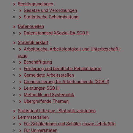
Rechts­grund­la­gen
Ge­set­ze und Ver­ord­nun­gen
Sta­tis­ti­sche Ge­heim­hal­tung
Da­ten­quel­len
Da­ten­stan­dard XSo­zi­al-BA-SGB II
Sta­tis­tik er­klärt
Ar­beit­su­che, Ar­beits­lo­sig­keit und Un­ter­be­schäf­ti­
gung
Be­schäf­ti­gung
För­de­rung und be­ruf­li­che Re­ha­bi­li­ta­ti­on
Ge­mel­de­te Ar­beits­stel­len
Grund­si­che­rung für Ar­beit­su­chen­de (SGB II)
Leis­tun­gen SGB III
Me­tho­dik und Sys­te­ma­tik
Über­grei­fen­de The­men
Sta­ti­s­ti­cal Li­te­r­acy - Sta­tis­tik ver­ste­hen
Lern­ma­te­ria­li­en
Für Schü­le­rin­nen und Schü­ler sowie Lehr­kräf­te
Für Uni­ver­si­tä­ten