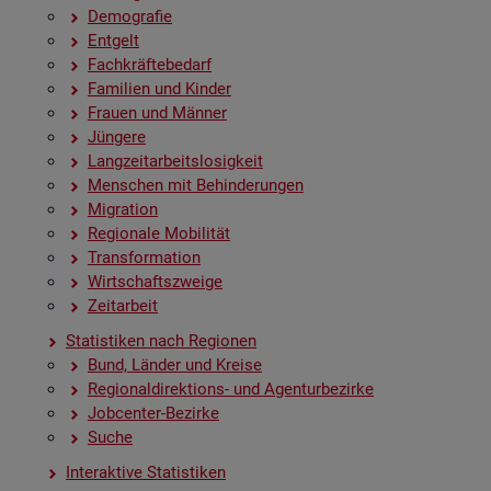
De­mo­gra­fie
Ent­gelt
Fach­kräf­te­be­darf
Fa­mi­li­en und Kin­der
Frau­en und Män­ner
Jün­ge­re
Lang­zeit­ar­beits­lo­sig­keit
Men­schen mit Be­hin­de­run­gen
Mi­gra­ti­on
Re­gio­na­le Mo­bi­li­tät
Trans­for­ma­ti­on
Wirt­schafts­zwei­ge
Zeit­ar­beit
Sta­tis­ti­ken nach Re­gio­nen
Bund, Län­der und Krei­se
Re­gio­nal­di­rek­ti­ons- und Agen­tur­be­zir­ke
Job­cen­ter-Be­zir­ke
Suche
In­ter­ak­ti­ve Sta­tis­ti­ken