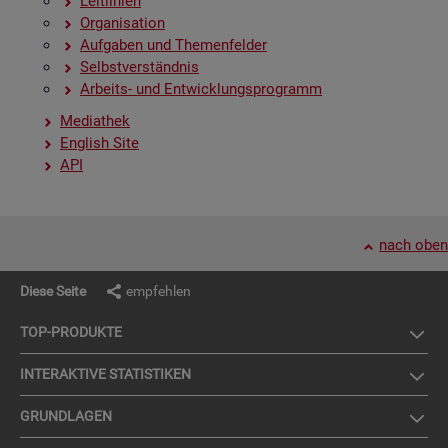
Leit­li­ni­en
Or­ga­ni­sa­ti­on
Auf­ga­ben und The­men­fel­der
Selbst­ver­ständ­nis
Ar­beits- und Ent­wick­lungs­pro­gramm
Me­dia­thek
English Site
API
nach oben
Diese Seite
empfehlen
TOP-PRO­DUK­TE
IN­TER­AK­TI­VE STA­TIS­TI­KEN
GRUND­LA­GEN