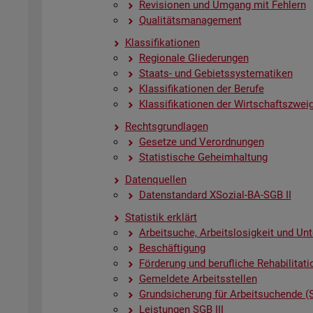
Re­vi­sio­nen und Um­gang mit Feh­lern
Qua­li­täts­ma­nage­ment
Klas­si­fi­ka­tio­nen
Re­gio­na­le Glie­de­run­gen
Staats- und Ge­biets­sys­te­ma­ti­ken
Klas­si­fi­ka­tio­nen der Be­ru­fe
Klas­si­fi­ka­tio­nen der Wirt­schafts­zwei­
Rechts­grund­la­gen
Ge­set­ze und Ver­ord­nun­gen
Sta­tis­ti­sche Ge­heim­hal­tung
Da­ten­quel­len
Da­ten­stan­dard XSo­zi­al-BA-SGB II
Sta­tis­tik er­klärt
Ar­beit­su­che, Ar­beits­lo­sig­keit und Un­
Be­schäf­ti­gung
För­de­rung und be­ruf­li­che Re­ha­bi­li­ta­ti
Ge­mel­de­te Ar­beits­stel­len
Grund­si­che­rung für Ar­beit­su­chen­de (
Leis­tun­gen SGB III