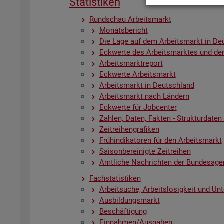
Sta­tis­ti­ken
Rund­schau Ar­beits­markt
Mo­nats­be­richt
Die Lage auf dem Ar­beits­markt in De
Eck­wer­te des Ar­beits­mark­tes und der
Ar­beits­markt­re­port
Eck­wer­te Ar­beits­markt
Ar­beits­markt in Deutsch­land
Ar­beits­markt nach Län­dern
Eck­wer­te für Job­cen­ter
Zah­len, Daten, Fak­ten - Struk­tur­da­ten u
Zeit­rei­hen­gra­fi­ken
Früh­in­di­ka­to­ren für den Ar­beits­markt
Sai­son­be­rei­nig­te Zeit­rei­hen
Amt­li­che Nach­rich­ten der Bun­des­age
Fach­sta­tis­ti­ken
Ar­beit­su­che, Ar­beits­lo­sig­keit und Un­
Aus­bil­dungs­markt
Be­schäf­ti­gung
Ein­nah­men/Aus­ga­ben