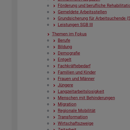
För­de­rung und be­ruf­li­che Re­ha­bi­li­ta­ti
Ge­mel­de­te Ar­beits­stel­len
Grund­si­che­rung für Ar­beit­su­chen­de (
Leis­tun­gen SGB III
The­men im Fokus
Be­ru­fe
Bil­dung
De­mo­gra­fie
Ent­gelt
Fach­kräf­te­be­darf
Fa­mi­li­en und Kin­der
Frau­en und Män­ner
Jün­ge­re
Lang­zeit­ar­beits­lo­sig­keit
Men­schen mit Be­hin­de­run­gen
Mi­gra­ti­on
Re­gio­na­le Mo­bi­li­tät
Trans­for­ma­ti­on
Wirt­schafts­zwei­ge
Zeit­ar­beit