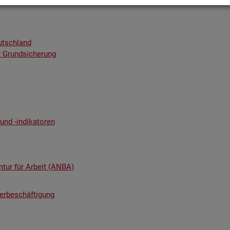
utsch­land
 Grund­si­che­rung
nd -in­di­ka­to­ren
n­tur für Ar­beit (ANBA)
ter­be­schäf­ti­gung