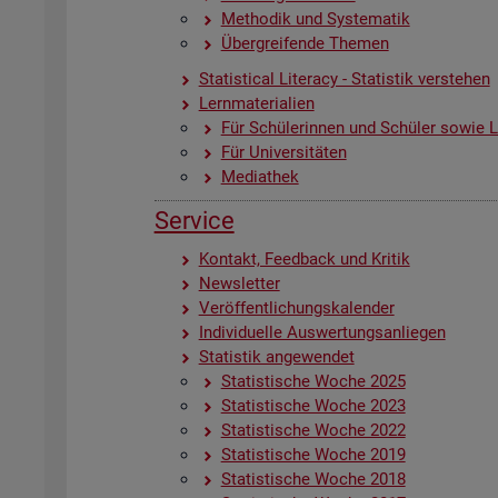
Me­tho­dik und Sys­te­ma­tik
Über­grei­fen­de The­men
Sta­ti­s­ti­cal Li­te­r­acy - Sta­tis­tik ver­ste­hen
Lern­ma­te­ria­li­en
Für Schü­le­rin­nen und Schü­ler sowie Le
Für Uni­ver­si­tä­ten
Me­dia­thek
Ser­vice
Kon­takt, Feed­back und Kri­tik
News­let­ter
Ver­öf­fent­li­chungs­ka­len­der
In­di­vi­du­el­le Aus­wer­tungs­an­lie­gen
Sta­tis­tik an­ge­wen­det
Sta­tis­ti­sche Woche 2025
Sta­tis­ti­sche Woche 2023
Sta­tis­ti­sche Woche 2022
Sta­tis­ti­sche Woche 2019
Sta­tis­ti­sche Woche 2018