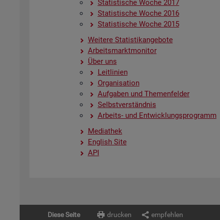
Sta­tis­ti­sche Woche 2017
Sta­tis­ti­sche Woche 2016
Sta­tis­ti­sche Woche 2015
Wei­te­re Sta­tis­tik­an­ge­bo­te
Ar­beits­markt­mo­ni­tor
Über uns
Leit­li­ni­en
Or­ga­ni­sa­ti­on
Auf­ga­ben und The­men­fel­der
Selbst­ver­ständ­nis
Ar­beits- und Ent­wick­lungs­pro­gramm
Me­dia­thek
English Site
API
Diese Seite
drucken
empfehlen