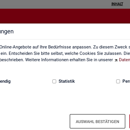
INHALT
lungen
Inhalt
Online-Angebote auf Ihre Bedürfnisse anpassen. Zu diesem Zweck s
in. Entscheiden Sie bitte selbst, welche Cookies Sie zulassen. Di
eschrieben. Weitere Informationen erhalten Sie in unserer
Daten
:
GRUNDLAGEN
endig
Statistik
Per
In­halts­ver­zeich­nis
AUSWAHL BESTÄTIGEN