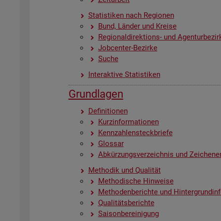
Sta­tis­ti­ken nach Re­gio­nen
Bund, Län­der und Krei­se
Re­gio­nal­di­rek­ti­ons- und Agen­tur­be­zir
Job­cen­ter-Be­zir­ke
Suche
In­ter­ak­ti­ve Sta­tis­ti­ken
Grund­la­gen
De­fi­ni­tio­nen
Kurz­in­for­ma­tio­nen
Kenn­zah­len­steck­brie­fe
Glos­sar
Ab­kür­zungs­ver­zeich­nis und Zei­chen­er
Me­tho­dik und Qua­li­tät
Me­tho­di­sche Hin­wei­se
Me­tho­den­be­rich­te und Hin­ter­grund­in­
Qua­li­täts­be­rich­te
Sai­son­be­rei­ni­gung