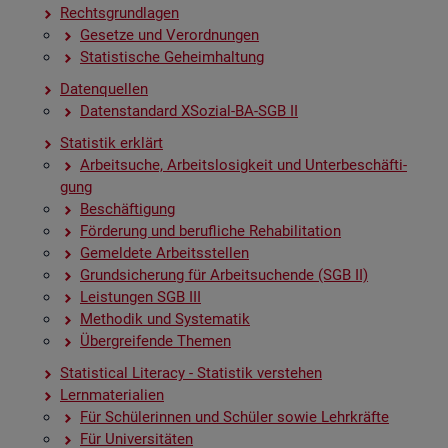
Rechts­grund­la­gen
Ge­set­ze und Ver­ord­nun­gen
Sta­tis­ti­sche Ge­heim­hal­tung
Da­ten­quel­len
Da­ten­stan­dard XSo­zi­al-BA-SGB II
Sta­tis­tik er­klärt
Ar­beit­su­che, Ar­beits­lo­sig­keit und Un­ter­be­schäf­ti­
gung
Be­schäf­ti­gung
För­de­rung und be­ruf­li­che Re­ha­bi­li­ta­ti­on
Ge­mel­de­te Ar­beits­stel­len
Grund­si­che­rung für Ar­beit­su­chen­de (SGB II)
Leis­tun­gen SGB III
Me­tho­dik und Sys­te­ma­tik
Über­grei­fen­de The­men
Sta­ti­s­ti­cal Li­te­r­acy - Sta­tis­tik ver­ste­hen
Lern­ma­te­ria­li­en
Für Schü­le­rin­nen und Schü­ler sowie Lehr­kräf­te
Für Uni­ver­si­tä­ten