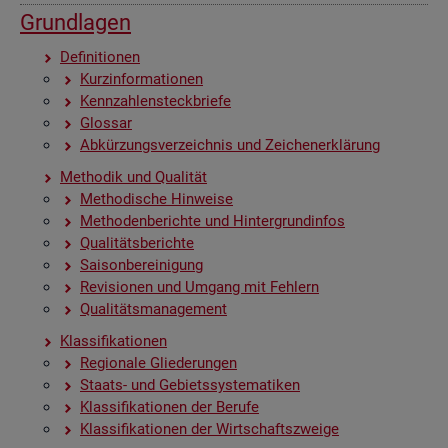
Grund­la­gen
De­fi­ni­tio­nen
Kurz­in­for­ma­tio­nen
Kenn­zah­len­steck­brie­fe
Glos­sar
Ab­kür­zungs­ver­zeich­nis und Zei­chen­er­klä­rung
Me­tho­dik und Qua­li­tät
Me­tho­di­sche Hin­wei­se
Me­tho­den­be­rich­te und Hin­ter­grund­in­fos
Qua­li­täts­be­rich­te
Sai­son­be­rei­ni­gung
Re­vi­sio­nen und Um­gang mit Feh­lern
Qua­li­täts­ma­nage­ment
Klas­si­fi­ka­tio­nen
Re­gio­na­le Glie­de­run­gen
Staats- und Ge­biets­sys­te­ma­ti­ken
Klas­si­fi­ka­tio­nen der Be­ru­fe
Klas­si­fi­ka­tio­nen der Wirt­schafts­zwei­ge