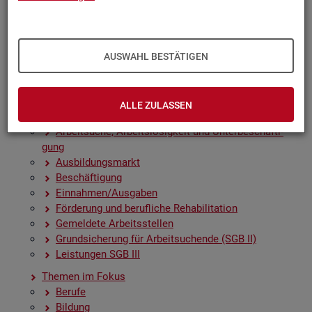
Zah­len, Daten, Fak­ten - Struk­tur­da­ten und -in­di­ka­to­
ren
Zeit­rei­hen­gra­fi­ken
Früh­in­di­ka­to­ren für den Ar­beits­markt
AUSWAHL BESTÄTIGEN
Sai­son­be­rei­nig­te Zeit­rei­hen
Amt­li­che Nach­rich­ten der Bun­des­agen­tur für Ar­beit
(ANBA)
ALLE ZULASSEN
Fach­sta­tis­ti­ken
Ar­beit­su­che, Ar­beits­lo­sig­keit und Un­ter­be­schäf­ti­
gung
Aus­bil­dungs­markt
Be­schäf­ti­gung
Ein­nah­men/Aus­ga­ben
För­de­rung und be­ruf­li­che Re­ha­bi­li­ta­ti­on
Ge­mel­de­te Ar­beits­stel­len
Grund­si­che­rung für Ar­beit­su­chen­de (SGB II)
Leis­tun­gen SGB III
The­men im Fokus
Be­ru­fe
Bil­dung