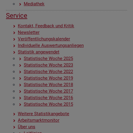
Me­dia­thek
Ser­vice
Kon­takt, Feed­back und Kri­tik
News­let­ter
Ver­öf­fent­li­chungs­ka­len­der
In­di­vi­du­el­le Aus­wer­tungs­an­lie­gen
Sta­tis­tik an­ge­wen­det
Sta­tis­ti­sche Woche 2025
Sta­tis­ti­sche Woche 2023
Sta­tis­ti­sche Woche 2022
Sta­tis­ti­sche Woche 2019
Sta­tis­ti­sche Woche 2018
Sta­tis­ti­sche Woche 2017
Sta­tis­ti­sche Woche 2016
Sta­tis­ti­sche Woche 2015
Wei­te­re Sta­tis­tik­an­ge­bo­te
Ar­beits­markt­mo­ni­tor
Über uns