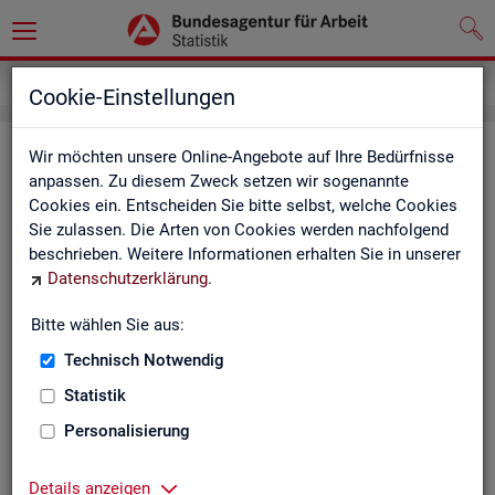
Inhalt
Cookie-Einstellungen
In­halts­ver­zeich­nis
Wir möchten unsere Online-Angebote auf Ihre Bedürfnisse
anpassen. Zu diesem Zweck setzen wir sogenannte
Cookies ein. Entscheiden Sie bitte selbst, welche Cookies
Sta­tis­ti­ken
Sie zulassen. Die Arten von Cookies werden nachfolgend
beschrieben. Weitere Informationen erhalten Sie in unserer
Rund­schau Ar­beits­markt
Datenschutzerklärung
.
Mo­nats­be­richt
Die Lage auf dem Ar­beits­markt in Deutsch­land
Bitte wählen Sie aus:
Eck­wer­te des Ar­beits­mark­tes und der Grund­si­che­
rung
Technisch Notwendig
Ar­beits­markt­re­port
Statistik
Eck­wer­te Ar­beits­markt
Ar­beits­markt in Deutsch­land
Personalisierung
Ar­beits­markt nach Län­dern
Eck­wer­te für Job­cen­ter
Details anzeigen