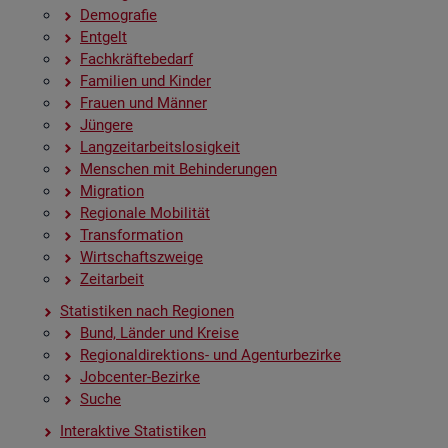
De­mo­gra­fie
Ent­gelt
Fach­kräf­te­be­darf
Fa­mi­li­en und Kin­der
Frau­en und Män­ner
Jün­ge­re
Lang­zeit­ar­beits­lo­sig­keit
Men­schen mit Be­hin­de­run­gen
Mi­gra­ti­on
Re­gio­na­le Mo­bi­li­tät
Trans­for­ma­ti­on
Wirt­schafts­zwei­ge
Zeit­ar­beit
Sta­tis­ti­ken nach Re­gio­nen
Bund, Län­der und Krei­se
Re­gio­nal­di­rek­ti­ons- und Agen­tur­be­zir­ke
Job­cen­ter-Be­zir­ke
Suche
In­ter­ak­ti­ve Sta­tis­ti­ken