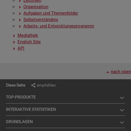
Leit­li­ni­en
Or­ga­ni­sa­ti­on
Auf­ga­ben und The­men­fel­der
Selbst­ver­ständ­nis
Ar­beits- und Ent­wick­lungs­pro­gramm
Me­dia­thek
English Site
API
nach oben
Diese Seite
empfehlen
TOP-PRO­DUK­TE
IN­TER­AK­TI­VE STA­TIS­TI­KEN
GRUND­LA­GEN