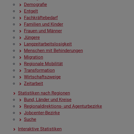
De­mo­gra­fie
Ent­gelt
Fach­kräf­te­be­darf
Fa­mi­li­en und Kin­der
Frau­en und Män­ner
Jün­ge­re
Lang­zeit­ar­beits­lo­sig­keit
Men­schen mit Be­hin­de­run­gen
Mi­gra­ti­on
Re­gio­na­le Mo­bi­li­tät
Trans­for­ma­ti­on
Wirt­schafts­zwei­ge
Zeit­ar­beit
Sta­tis­ti­ken nach Re­gio­nen
Bund, Län­der und Krei­se
Re­gio­nal­di­rek­ti­ons- und Agen­tur­be­zir­ke
Job­cen­ter-Be­zir­ke
Suche
In­ter­ak­ti­ve Sta­tis­ti­ken