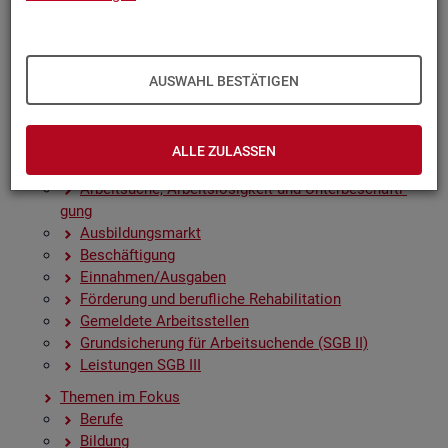
Zah­len, Daten, Fak­ten - Struk­tur­da­ten und -in­di­ka­to­
ren
Zeit­rei­hen­gra­fi­ken
Früh­in­di­ka­to­ren für den Ar­beits­markt
AUSWAHL BESTÄTIGEN
Sai­son­be­rei­nig­te Zeit­rei­hen
Amt­li­che Nach­rich­ten der Bun­des­agen­tur für Ar­beit
(ANBA)
ALLE ZULASSEN
Fach­sta­tis­ti­ken
Ar­beit­su­che, Ar­beits­lo­sig­keit und Un­ter­be­schäf­ti­
gung
Aus­bil­dungs­markt
Be­schäf­ti­gung
Ein­nah­men/Aus­ga­ben
För­de­rung und be­ruf­li­che Re­ha­bi­li­ta­ti­on
Ge­mel­de­te Ar­beits­stel­len
Grund­si­che­rung für Ar­beit­su­chen­de (SGB II)
Leis­tun­gen SGB III
The­men im Fokus
Be­ru­fe
Bil­dung