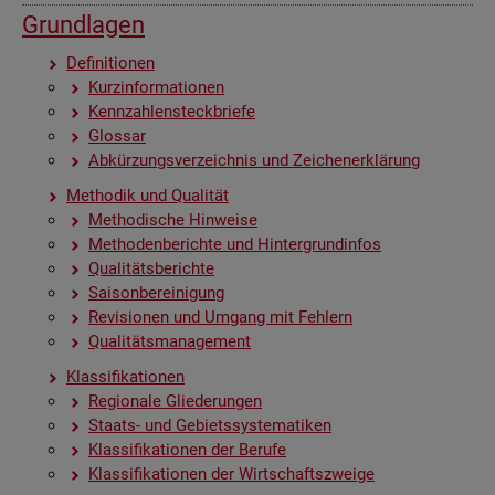
Grund­la­gen
De­fi­ni­tio­nen
Kurz­in­for­ma­tio­nen
Kenn­zah­len­steck­brie­fe
Glos­sar
Ab­kür­zungs­ver­zeich­nis und Zei­chen­er­klä­rung
Me­tho­dik und Qua­li­tät
Me­tho­di­sche Hin­wei­se
Me­tho­den­be­rich­te und Hin­ter­grund­in­fos
Qua­li­täts­be­rich­te
Sai­son­be­rei­ni­gung
Re­vi­sio­nen und Um­gang mit Feh­lern
Qua­li­täts­ma­nage­ment
Klas­si­fi­ka­tio­nen
Re­gio­na­le Glie­de­run­gen
Staats- und Ge­biets­sys­te­ma­ti­ken
Klas­si­fi­ka­tio­nen der Be­ru­fe
Klas­si­fi­ka­tio­nen der Wirt­schafts­zwei­ge