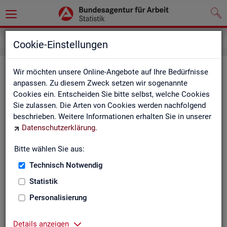
Inhalt
Cookie-Einstellungen
In­halts­ver­zeich­nis
Wir möchten unsere Online-Angebote auf Ihre Bedürfnisse
anpassen. Zu diesem Zweck setzen wir sogenannte
Cookies ein. Entscheiden Sie bitte selbst, welche Cookies
Sta­tis­ti­ken
Sie zulassen. Die Arten von Cookies werden nachfolgend
beschrieben. Weitere Informationen erhalten Sie in unserer
Rund­schau Ar­beits­markt
Datenschutzerklärung
.
Mo­nats­be­richt
Die Lage auf dem Ar­beits­markt in Deutsch­land
Bitte wählen Sie aus:
Eck­wer­te des Ar­beits­mark­tes und der Grund­si­che­
rung
Technisch Notwendig
Ar­beits­markt­re­port
Statistik
Eck­wer­te Ar­beits­markt
Ar­beits­markt in Deutsch­land
Personalisierung
Ar­beits­markt nach Län­dern
Eck­wer­te für Job­cen­ter
Details anzeigen