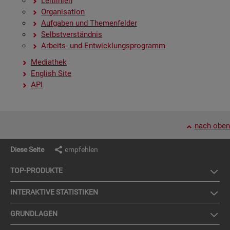
Leit­li­ni­en
Or­ga­ni­sa­ti­on
Auf­ga­ben und The­men­fel­der
Selbst­ver­ständ­nis
Ar­beits- und Ent­wick­lungs­pro­gramm
Me­dia­thek
English Site
API
nach oben
Diese Seite
empfehlen
TOP-PRO­DUK­TE
IN­TER­AK­TI­VE STA­TIS­TI­KEN
GRUND­LA­GEN