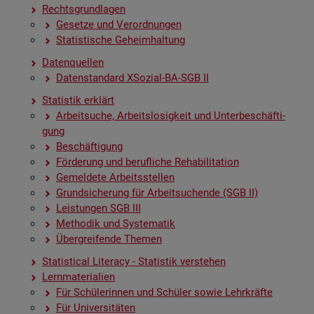
Rechts­grund­la­gen
Ge­set­ze und Ver­ord­nun­gen
Sta­tis­ti­sche Ge­heim­hal­tung
Da­ten­quel­len
Da­ten­stan­dard XSo­zi­al-BA-SGB II
Sta­tis­tik er­klärt
Ar­beit­su­che, Ar­beits­lo­sig­keit und Un­ter­be­schäf­ti­
gung
Be­schäf­ti­gung
För­de­rung und be­ruf­li­che Re­ha­bi­li­ta­ti­on
Ge­mel­de­te Ar­beits­stel­len
Grund­si­che­rung für Ar­beit­su­chen­de (SGB II)
Leis­tun­gen SGB III
Me­tho­dik und Sys­te­ma­tik
Über­grei­fen­de The­men
Sta­ti­s­ti­cal Li­te­r­acy - Sta­tis­tik ver­ste­hen
Lern­ma­te­ria­li­en
Für Schü­le­rin­nen und Schü­ler sowie Lehr­kräf­te
Für Uni­ver­si­tä­ten