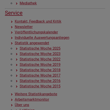
Me­dia­thek
Ser­vice
Kon­takt, Feed­back und Kri­tik
News­let­ter
Ver­öf­fent­li­chungs­ka­len­der
In­di­vi­du­el­le Aus­wer­tungs­an­lie­gen
Sta­tis­tik an­ge­wen­det
Sta­tis­ti­sche Woche 2025
Sta­tis­ti­sche Woche 2023
Sta­tis­ti­sche Woche 2022
Sta­tis­ti­sche Woche 2019
Sta­tis­ti­sche Woche 2018
Sta­tis­ti­sche Woche 2017
Sta­tis­ti­sche Woche 2016
Sta­tis­ti­sche Woche 2015
Wei­te­re Sta­tis­tik­an­ge­bo­te
Ar­beits­markt­mo­ni­tor
Über uns