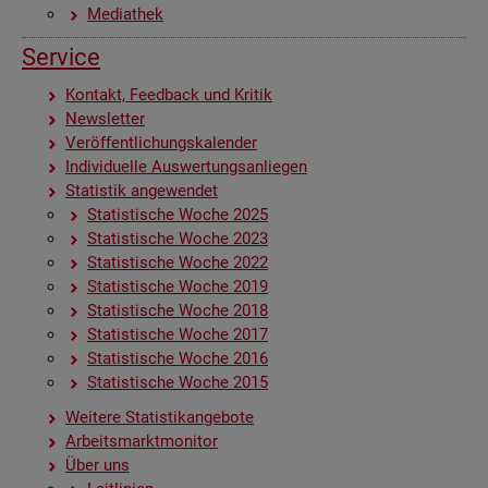
Me­dia­thek
Ser­vice
Kon­takt, Feed­back und Kri­tik
News­let­ter
Ver­öf­fent­li­chungs­ka­len­der
In­di­vi­du­el­le Aus­wer­tungs­an­lie­gen
Sta­tis­tik an­ge­wen­det
Sta­tis­ti­sche Woche 2025
Sta­tis­ti­sche Woche 2023
Sta­tis­ti­sche Woche 2022
Sta­tis­ti­sche Woche 2019
Sta­tis­ti­sche Woche 2018
Sta­tis­ti­sche Woche 2017
Sta­tis­ti­sche Woche 2016
Sta­tis­ti­sche Woche 2015
Wei­te­re Sta­tis­tik­an­ge­bo­te
Ar­beits­markt­mo­ni­tor
Über uns