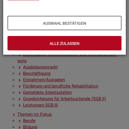
Zah­len, Daten, Fak­ten - Struk­tur­da­ten und -in­di­ka­to­
ren
Zeit­rei­hen­gra­fi­ken
Früh­in­di­ka­to­ren für den Ar­beits­markt
AUSWAHL BESTÄTIGEN
Sai­son­be­rei­nig­te Zeit­rei­hen
Amt­li­che Nach­rich­ten der Bun­des­agen­tur für Ar­beit
(ANBA)
ALLE ZULASSEN
Fach­sta­tis­ti­ken
Ar­beit­su­che, Ar­beits­lo­sig­keit und Un­ter­be­schäf­ti­
gung
Aus­bil­dungs­markt
Be­schäf­ti­gung
Ein­nah­men/Aus­ga­ben
För­de­rung und be­ruf­li­che Re­ha­bi­li­ta­ti­on
Ge­mel­de­te Ar­beits­stel­len
Grund­si­che­rung für Ar­beit­su­chen­de (SGB II)
Leis­tun­gen SGB III
The­men im Fokus
Be­ru­fe
Bil­dung