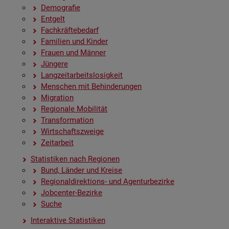
De­mo­gra­fie
Ent­gelt
Fach­kräf­te­be­darf
Fa­mi­li­en und Kin­der
Frau­en und Män­ner
Jün­ge­re
Lang­zeit­ar­beits­lo­sig­keit
Men­schen mit Be­hin­de­run­gen
Mi­gra­ti­on
Re­gio­na­le Mo­bi­li­tät
Trans­for­ma­ti­on
Wirt­schafts­zwei­ge
Zeit­ar­beit
Sta­tis­ti­ken nach Re­gio­nen
Bund, Län­der und Krei­se
Re­gio­nal­di­rek­ti­ons- und Agen­tur­be­zir­ke
Job­cen­ter-Be­zir­ke
Suche
In­ter­ak­ti­ve Sta­tis­ti­ken