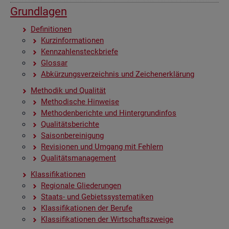
Grund­la­gen
De­fi­ni­tio­nen
Kurz­in­for­ma­tio­nen
Kenn­zah­len­steck­brie­fe
Glos­sar
Ab­kür­zungs­ver­zeich­nis und Zei­chen­er­klä­rung
Me­tho­dik und Qua­li­tät
Me­tho­di­sche Hin­wei­se
Me­tho­den­be­rich­te und Hin­ter­grund­in­fos
Qua­li­täts­be­rich­te
Sai­son­be­rei­ni­gung
Re­vi­sio­nen und Um­gang mit Feh­lern
Qua­li­täts­ma­nage­ment
Klas­si­fi­ka­tio­nen
Re­gio­na­le Glie­de­run­gen
Staats- und Ge­biets­sys­te­ma­ti­ken
Klas­si­fi­ka­tio­nen der Be­ru­fe
Klas­si­fi­ka­tio­nen der Wirt­schafts­zwei­ge