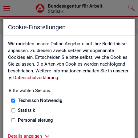
Inhalt
Cookie-Einstellungen
In­halts­ver­zeich­nis
Wir möchten unsere Online-Angebote auf Ihre Bedürfnisse
anpassen. Zu diesem Zweck setzen wir sogenannte
Cookies ein. Entscheiden Sie bitte selbst, welche Cookies
Sta­tis­ti­ken
Sie zulassen. Die Arten von Cookies werden nachfolgend
beschrieben. Weitere Informationen erhalten Sie in unserer
Rund­schau Ar­beits­markt
Datenschutzerklärung
.
Mo­nats­be­richt
Die Lage auf dem Ar­beits­markt in Deutsch­land
Bitte wählen Sie aus:
Eck­wer­te des Ar­beits­mark­tes und der Grund­si­che­
rung
Technisch Notwendig
Ar­beits­markt­re­port
Statistik
Eck­wer­te Ar­beits­markt
Ar­beits­markt in Deutsch­land
Personalisierung
Ar­beits­markt nach Län­dern
Eck­wer­te für Job­cen­ter
Details anzeigen