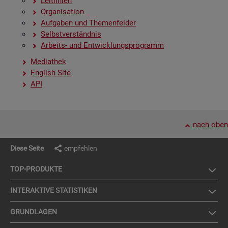
Leit­li­ni­en
Or­ga­ni­sa­ti­on
Auf­ga­ben und The­men­fel­der
Selbst­ver­ständ­nis
Ar­beits- und Ent­wick­lungs­pro­gramm
Me­dia­thek
English Site
API
nach oben
Diese Seite
empfehlen
TOP-PRO­DUK­TE
IN­TER­AK­TI­VE STA­TIS­TI­KEN
GRUND­LA­GEN