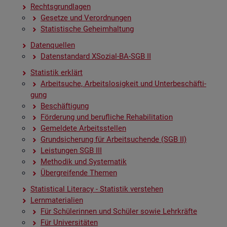
Rechts­grund­la­gen
Ge­set­ze und Ver­ord­nun­gen
Sta­tis­ti­sche Ge­heim­hal­tung
Da­ten­quel­len
Da­ten­stan­dard XSo­zi­al-BA-SGB II
Sta­tis­tik er­klärt
Ar­beit­su­che, Ar­beits­lo­sig­keit und Un­ter­be­schäf­ti­
gung
Be­schäf­ti­gung
För­de­rung und be­ruf­li­che Re­ha­bi­li­ta­ti­on
Ge­mel­de­te Ar­beits­stel­len
Grund­si­che­rung für Ar­beit­su­chen­de (SGB II)
Leis­tun­gen SGB III
Me­tho­dik und Sys­te­ma­tik
Über­grei­fen­de The­men
Sta­ti­s­ti­cal Li­te­r­acy - Sta­tis­tik ver­ste­hen
Lern­ma­te­ria­li­en
Für Schü­le­rin­nen und Schü­ler sowie Lehr­kräf­te
Für Uni­ver­si­tä­ten