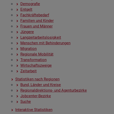
De­mo­gra­fie
Ent­gelt
Fach­kräf­te­be­darf
Fa­mi­li­en und Kin­der
Frau­en und Män­ner
Jün­ge­re
Lang­zeit­ar­beits­lo­sig­keit
Men­schen mit Be­hin­de­run­gen
Mi­gra­ti­on
Re­gio­na­le Mo­bi­li­tät
Trans­for­ma­ti­on
Wirt­schafts­zwei­ge
Zeit­ar­beit
Sta­tis­ti­ken nach Re­gio­nen
Bund, Län­der und Krei­se
Re­gio­nal­di­rek­ti­ons- und Agen­tur­be­zir­ke
Job­cen­ter-Be­zir­ke
Suche
In­ter­ak­ti­ve Sta­tis­ti­ken