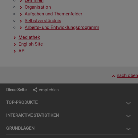
Leit­li­ni­en
Or­ga­ni­sa­ti­on
Auf­ga­ben und The­men­fel­der
Selbst­ver­ständ­nis
Ar­beits- und Ent­wick­lungs­pro­gramm
Me­dia­thek
English Site
API
nach oben
Diese Seite
empfehlen
TOP-PRO­DUK­TE
IN­TER­AK­TI­VE STA­TIS­TI­KEN
GRUND­LA­GEN