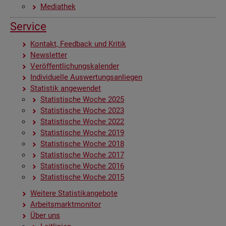
Me­dia­thek
Ser­vice
Kon­takt, Feed­back und Kri­tik
News­let­ter
Ver­öf­fent­li­chungs­ka­len­der
In­di­vi­du­el­le Aus­wer­tungs­an­lie­gen
Sta­tis­tik an­ge­wen­det
Sta­tis­ti­sche Woche 2025
Sta­tis­ti­sche Woche 2023
Sta­tis­ti­sche Woche 2022
Sta­tis­ti­sche Woche 2019
Sta­tis­ti­sche Woche 2018
Sta­tis­ti­sche Woche 2017
Sta­tis­ti­sche Woche 2016
Sta­tis­ti­sche Woche 2015
Wei­te­re Sta­tis­tik­an­ge­bo­te
Ar­beits­markt­mo­ni­tor
Über uns