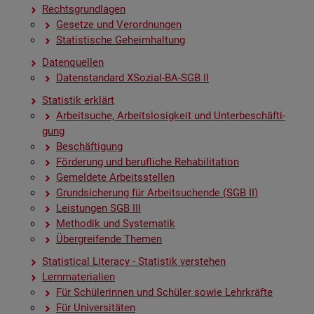
Rechts­grund­la­gen
Ge­set­ze und Ver­ord­nun­gen
Sta­tis­ti­sche Ge­heim­hal­tung
Da­ten­quel­len
Da­ten­stan­dard XSo­zi­al-BA-SGB II
Sta­tis­tik er­klärt
Ar­beit­su­che, Ar­beits­lo­sig­keit und Un­ter­be­schäf­ti­
gung
Be­schäf­ti­gung
För­de­rung und be­ruf­li­che Re­ha­bi­li­ta­ti­on
Ge­mel­de­te Ar­beits­stel­len
Grund­si­che­rung für Ar­beit­su­chen­de (SGB II)
Leis­tun­gen SGB III
Me­tho­dik und Sys­te­ma­tik
Über­grei­fen­de The­men
Sta­ti­s­ti­cal Li­te­r­acy - Sta­tis­tik ver­ste­hen
Lern­ma­te­ria­li­en
Für Schü­le­rin­nen und Schü­ler sowie Lehr­kräf­te
Für Uni­ver­si­tä­ten