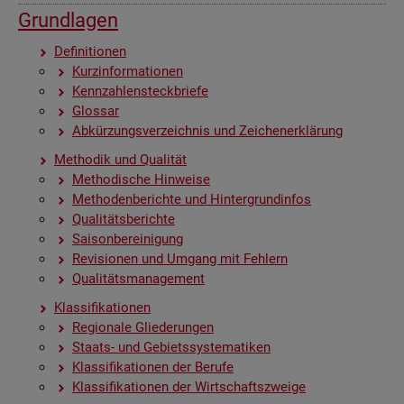
Grund­la­gen
De­fi­ni­tio­nen
Kurz­in­for­ma­tio­nen
Kenn­zah­len­steck­brie­fe
Glos­sar
Ab­kür­zungs­ver­zeich­nis und Zei­chen­er­klä­rung
Me­tho­dik und Qua­li­tät
Me­tho­di­sche Hin­wei­se
Me­tho­den­be­rich­te und Hin­ter­grund­in­fos
Qua­li­täts­be­rich­te
Sai­son­be­rei­ni­gung
Re­vi­sio­nen und Um­gang mit Feh­lern
Qua­li­täts­ma­nage­ment
Klas­si­fi­ka­tio­nen
Re­gio­na­le Glie­de­run­gen
Staats- und Ge­biets­sys­te­ma­ti­ken
Klas­si­fi­ka­tio­nen der Be­ru­fe
Klas­si­fi­ka­tio­nen der Wirt­schafts­zwei­ge