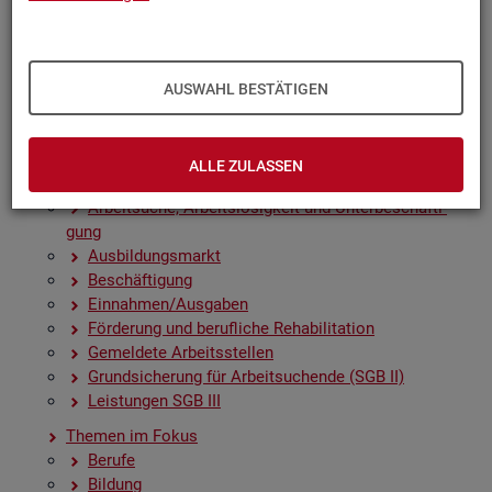
Zah­len, Daten, Fak­ten - Struk­tur­da­ten und -in­di­ka­to­
ren
Zeit­rei­hen­gra­fi­ken
Früh­in­di­ka­to­ren für den Ar­beits­markt
AUSWAHL BESTÄTIGEN
Sai­son­be­rei­nig­te Zeit­rei­hen
Amt­li­che Nach­rich­ten der Bun­des­agen­tur für Ar­beit
(ANBA)
ALLE ZULASSEN
Fach­sta­tis­ti­ken
Ar­beit­su­che, Ar­beits­lo­sig­keit und Un­ter­be­schäf­ti­
gung
Aus­bil­dungs­markt
Be­schäf­ti­gung
Ein­nah­men/Aus­ga­ben
För­de­rung und be­ruf­li­che Re­ha­bi­li­ta­ti­on
Ge­mel­de­te Ar­beits­stel­len
Grund­si­che­rung für Ar­beit­su­chen­de (SGB II)
Leis­tun­gen SGB III
The­men im Fokus
Be­ru­fe
Bil­dung