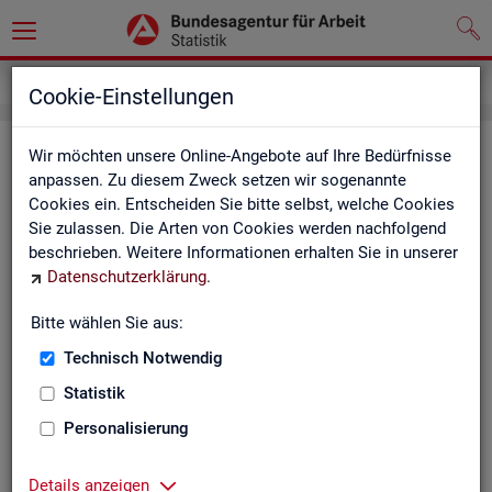
Inhalt
Cookie-Einstellungen
In­halts­ver­zeich­nis
Wir möchten unsere Online-Angebote auf Ihre Bedürfnisse
anpassen. Zu diesem Zweck setzen wir sogenannte
Cookies ein. Entscheiden Sie bitte selbst, welche Cookies
Sta­tis­ti­ken
Sie zulassen. Die Arten von Cookies werden nachfolgend
beschrieben. Weitere Informationen erhalten Sie in unserer
Rund­schau Ar­beits­markt
Datenschutzerklärung
.
Mo­nats­be­richt
Die Lage auf dem Ar­beits­markt in Deutsch­land
Bitte wählen Sie aus:
Eck­wer­te des Ar­beits­mark­tes und der Grund­si­che­
rung
Technisch Notwendig
Ar­beits­markt­re­port
Statistik
Eck­wer­te Ar­beits­markt
Ar­beits­markt in Deutsch­land
Personalisierung
Ar­beits­markt nach Län­dern
Eck­wer­te für Job­cen­ter
Details anzeigen