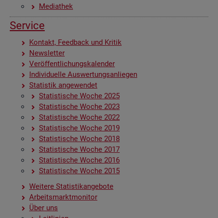
Me­dia­thek
Ser­vice
Kon­takt, Feed­back und Kri­tik
News­let­ter
Ver­öf­fent­li­chungs­ka­len­der
In­di­vi­du­el­le Aus­wer­tungs­an­lie­gen
Sta­tis­tik an­ge­wen­det
Sta­tis­ti­sche Woche 2025
Sta­tis­ti­sche Woche 2023
Sta­tis­ti­sche Woche 2022
Sta­tis­ti­sche Woche 2019
Sta­tis­ti­sche Woche 2018
Sta­tis­ti­sche Woche 2017
Sta­tis­ti­sche Woche 2016
Sta­tis­ti­sche Woche 2015
Wei­te­re Sta­tis­tik­an­ge­bo­te
Ar­beits­markt­mo­ni­tor
Über uns