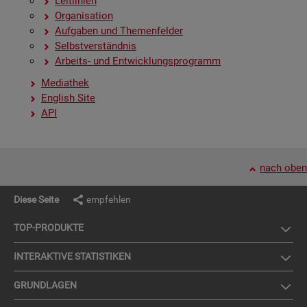
Leit­li­ni­en
Or­ga­ni­sa­ti­on
Auf­ga­ben und The­men­fel­der
Selbst­ver­ständ­nis
Ar­beits- und Ent­wick­lungs­pro­gramm
Me­dia­thek
English Site
API
nach oben
Diese Seite
empfehlen
TOP-PRO­DUK­TE
IN­TER­AK­TI­VE STA­TIS­TI­KEN
GRUND­LA­GEN