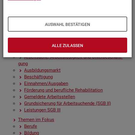
Zah­len, Daten, Fak­ten - Struk­tur­da­ten und -in­di­ka­to­
ren
Zeit­rei­hen­gra­fi­ken
Früh­in­di­ka­to­ren für den Ar­beits­markt
AUSWAHL BESTÄTIGEN
Sai­son­be­rei­nig­te Zeit­rei­hen
Amt­li­che Nach­rich­ten der Bun­des­agen­tur für Ar­beit
(ANBA)
ALLE ZULASSEN
Fach­sta­tis­ti­ken
Ar­beit­su­che, Ar­beits­lo­sig­keit und Un­ter­be­schäf­ti­
gung
Aus­bil­dungs­markt
Be­schäf­ti­gung
Ein­nah­men/Aus­ga­ben
För­de­rung und be­ruf­li­che Re­ha­bi­li­ta­ti­on
Ge­mel­de­te Ar­beits­stel­len
Grund­si­che­rung für Ar­beit­su­chen­de (SGB II)
Leis­tun­gen SGB III
The­men im Fokus
Be­ru­fe
Bil­dung