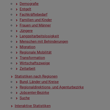
De­mo­gra­fie
Ent­gelt
Fach­kräf­te­be­darf
Fa­mi­li­en und Kin­der
Frau­en und Män­ner
Jün­ge­re
Lang­zeit­ar­beits­lo­sig­keit
Men­schen mit Be­hin­de­run­gen
Mi­gra­ti­on
Re­gio­na­le Mo­bi­li­tät
Trans­for­ma­ti­on
Wirt­schafts­zwei­ge
Zeit­ar­beit
Sta­tis­ti­ken nach Re­gio­nen
Bund, Län­der und Krei­se
Re­gio­nal­di­rek­ti­ons- und Agen­tur­be­zir­ke
Job­cen­ter-Be­zir­ke
Suche
In­ter­ak­ti­ve Sta­tis­ti­ken