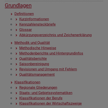
Grund­la­gen
De­fi­ni­tio­nen
Kurz­in­for­ma­tio­nen
Kenn­zah­len­steck­brie­fe
Glos­sar
Ab­kür­zungs­ver­zeich­nis und Zei­chen­er­klä­rung
Me­tho­dik und Qua­li­tät
Me­tho­di­sche Hin­wei­se
Me­tho­den­be­rich­te und Hin­ter­grund­in­fos
Qua­li­täts­be­rich­te
Sai­son­be­rei­ni­gung
Re­vi­sio­nen und Um­gang mit Feh­lern
Qua­li­täts­ma­nage­ment
Klas­si­fi­ka­tio­nen
Re­gio­na­le Glie­de­run­gen
Staats- und Ge­biets­sys­te­ma­ti­ken
Klas­si­fi­ka­tio­nen der Be­ru­fe
Klas­si­fi­ka­tio­nen der Wirt­schafts­zwei­ge