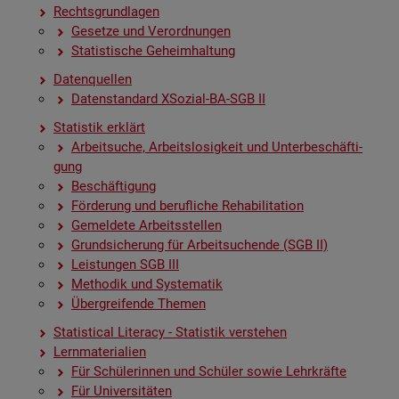
Rechts­grund­la­gen
Ge­set­ze und Ver­ord­nun­gen
Sta­tis­ti­sche Ge­heim­hal­tung
Da­ten­quel­len
Da­ten­stan­dard XSo­zi­al-BA-SGB II
Sta­tis­tik er­klärt
Ar­beit­su­che, Ar­beits­lo­sig­keit und Un­ter­be­schäf­ti­
gung
Be­schäf­ti­gung
För­de­rung und be­ruf­li­che Re­ha­bi­li­ta­ti­on
Ge­mel­de­te Ar­beits­stel­len
Grund­si­che­rung für Ar­beit­su­chen­de (SGB II)
Leis­tun­gen SGB III
Me­tho­dik und Sys­te­ma­tik
Über­grei­fen­de The­men
Sta­ti­s­ti­cal Li­te­r­acy - Sta­tis­tik ver­ste­hen
Lern­ma­te­ria­li­en
Für Schü­le­rin­nen und Schü­ler sowie Lehr­kräf­te
Für Uni­ver­si­tä­ten