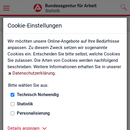
Inhalt
Cookie-Einstellungen
In­halts­ver­zeich­nis
Wir möchten unsere Online-Angebote auf Ihre Bedürfnisse
anpassen. Zu diesem Zweck setzen wir sogenannte
Cookies ein. Entscheiden Sie bitte selbst, welche Cookies
Sta­tis­ti­ken
Sie zulassen. Die Arten von Cookies werden nachfolgend
beschrieben. Weitere Informationen erhalten Sie in unserer
Rund­schau Ar­beits­markt
Datenschutzerklärung
.
Mo­nats­be­richt
Die Lage auf dem Ar­beits­markt in Deutsch­land
Bitte wählen Sie aus:
Eck­wer­te des Ar­beits­mark­tes und der Grund­si­che­
rung
Technisch Notwendig
Ar­beits­markt­re­port
Statistik
Eck­wer­te Ar­beits­markt
Ar­beits­markt in Deutsch­land
Personalisierung
Ar­beits­markt nach Län­dern
Eck­wer­te für Job­cen­ter
Details anzeigen