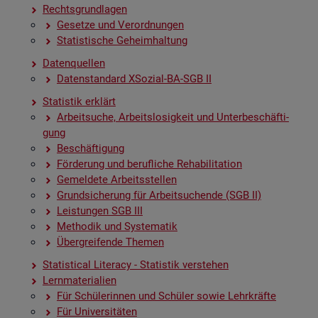
Rechts­grund­la­gen
Ge­set­ze und Ver­ord­nun­gen
Sta­tis­ti­sche Ge­heim­hal­tung
Da­ten­quel­len
Da­ten­stan­dard XSo­zi­al-BA-SGB II
Sta­tis­tik er­klärt
Ar­beit­su­che, Ar­beits­lo­sig­keit und Un­ter­be­schäf­ti­
gung
Be­schäf­ti­gung
För­de­rung und be­ruf­li­che Re­ha­bi­li­ta­ti­on
Ge­mel­de­te Ar­beits­stel­len
Grund­si­che­rung für Ar­beit­su­chen­de (SGB II)
Leis­tun­gen SGB III
Me­tho­dik und Sys­te­ma­tik
Über­grei­fen­de The­men
Sta­ti­s­ti­cal Li­te­r­acy - Sta­tis­tik ver­ste­hen
Lern­ma­te­ria­li­en
Für Schü­le­rin­nen und Schü­ler sowie Lehr­kräf­te
Für Uni­ver­si­tä­ten