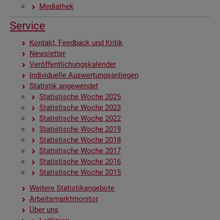
Me­dia­thek
Ser­vice
Kon­takt, Feed­back und Kri­tik
News­let­ter
Ver­öf­fent­li­chungs­ka­len­der
In­di­vi­du­el­le Aus­wer­tungs­an­lie­gen
Sta­tis­tik an­ge­wen­det
Sta­tis­ti­sche Woche 2025
Sta­tis­ti­sche Woche 2023
Sta­tis­ti­sche Woche 2022
Sta­tis­ti­sche Woche 2019
Sta­tis­ti­sche Woche 2018
Sta­tis­ti­sche Woche 2017
Sta­tis­ti­sche Woche 2016
Sta­tis­ti­sche Woche 2015
Wei­te­re Sta­tis­tik­an­ge­bo­te
Ar­beits­markt­mo­ni­tor
Über uns