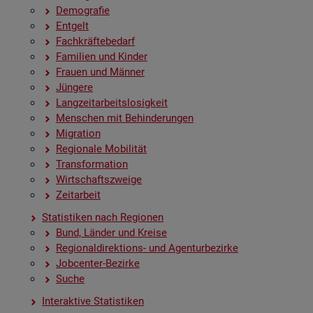
De­mo­gra­fie
Ent­gelt
Fach­kräf­te­be­darf
Fa­mi­li­en und Kin­der
Frau­en und Män­ner
Jün­ge­re
Lang­zeit­ar­beits­lo­sig­keit
Men­schen mit Be­hin­de­run­gen
Mi­gra­ti­on
Re­gio­na­le Mo­bi­li­tät
Trans­for­ma­ti­on
Wirt­schafts­zwei­ge
Zeit­ar­beit
Sta­tis­ti­ken nach Re­gio­nen
Bund, Län­der und Krei­se
Re­gio­nal­di­rek­ti­ons- und Agen­tur­be­zir­ke
Job­cen­ter-Be­zir­ke
Suche
In­ter­ak­ti­ve Sta­tis­ti­ken