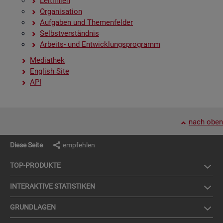
Leit­li­ni­en
Or­ga­ni­sa­ti­on
Auf­ga­ben und The­men­fel­der
Selbst­ver­ständ­nis
Ar­beits- und Ent­wick­lungs­pro­gramm
Me­dia­thek
English Site
API
nach oben
Diese Seite
empfehlen
TOP-PRO­DUK­TE
IN­TER­AK­TI­VE STA­TIS­TI­KEN
GRUND­LA­GEN