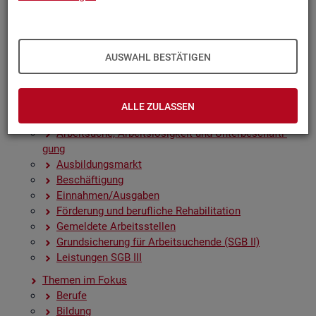
Zah­len, Daten, Fak­ten - Struk­tur­da­ten und -in­di­ka­to­
ren
Zeit­rei­hen­gra­fi­ken
Früh­in­di­ka­to­ren für den Ar­beits­markt
AUSWAHL BESTÄTIGEN
Sai­son­be­rei­nig­te Zeit­rei­hen
Amt­li­che Nach­rich­ten der Bun­des­agen­tur für Ar­beit
(ANBA)
ALLE ZULASSEN
Fach­sta­tis­ti­ken
Ar­beit­su­che, Ar­beits­lo­sig­keit und Un­ter­be­schäf­ti­
gung
Aus­bil­dungs­markt
Be­schäf­ti­gung
Ein­nah­men/Aus­ga­ben
För­de­rung und be­ruf­li­che Re­ha­bi­li­ta­ti­on
Ge­mel­de­te Ar­beits­stel­len
Grund­si­che­rung für Ar­beit­su­chen­de (SGB II)
Leis­tun­gen SGB III
The­men im Fokus
Be­ru­fe
Bil­dung