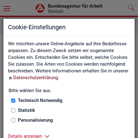
Inhalt
Cookie-Einstellungen
In­halts­ver­zeich­nis
Wir möchten unsere Online-Angebote auf Ihre Bedürfnisse
anpassen. Zu diesem Zweck setzen wir sogenannte
Cookies ein. Entscheiden Sie bitte selbst, welche Cookies
Sta­tis­ti­ken
Sie zulassen. Die Arten von Cookies werden nachfolgend
beschrieben. Weitere Informationen erhalten Sie in unserer
Rund­schau Ar­beits­markt
Datenschutzerklärung
.
Mo­nats­be­richt
Die Lage auf dem Ar­beits­markt in Deutsch­land
Bitte wählen Sie aus:
Eck­wer­te des Ar­beits­mark­tes und der Grund­si­che­
rung
Technisch Notwendig
Ar­beits­markt­re­port
Statistik
Eck­wer­te Ar­beits­markt
Ar­beits­markt in Deutsch­land
Personalisierung
Ar­beits­markt nach Län­dern
Eck­wer­te für Job­cen­ter
Details anzeigen