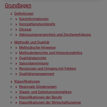
Grund­la­gen
De­fi­ni­tio­nen
Kurz­in­for­ma­tio­nen
Kenn­zah­len­steck­brie­fe
Glos­sar
Ab­kür­zungs­ver­zeich­nis und Zei­chen­er­klä­rung
Me­tho­dik und Qua­li­tät
Me­tho­di­sche Hin­wei­se
Me­tho­den­be­rich­te und Hin­ter­grund­in­fos
Qua­li­täts­be­rich­te
Sai­son­be­rei­ni­gung
Re­vi­sio­nen und Um­gang mit Feh­lern
Qua­li­täts­ma­nage­ment
Klas­si­fi­ka­tio­nen
Re­gio­na­le Glie­de­run­gen
Staats- und Ge­biets­sys­te­ma­ti­ken
Klas­si­fi­ka­tio­nen der Be­ru­fe
Klas­si­fi­ka­tio­nen der Wirt­schafts­zwei­ge