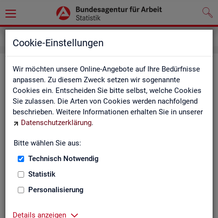
Inhalt
Cookie-Einstellungen
In­halts­ver­zeich­nis
Wir möchten unsere Online-Angebote auf Ihre Bedürfnisse
anpassen. Zu diesem Zweck setzen wir sogenannte
Cookies ein. Entscheiden Sie bitte selbst, welche Cookies
Sta­tis­ti­ken
Sie zulassen. Die Arten von Cookies werden nachfolgend
beschrieben. Weitere Informationen erhalten Sie in unserer
Rund­schau Ar­beits­markt
Datenschutzerklärung
.
Mo­nats­be­richt
Die Lage auf dem Ar­beits­markt in Deutsch­land
Bitte wählen Sie aus:
Eck­wer­te des Ar­beits­mark­tes und der Grund­si­che­
rung
Technisch Notwendig
Ar­beits­markt­re­port
Statistik
Eck­wer­te Ar­beits­markt
Ar­beits­markt in Deutsch­land
Personalisierung
Ar­beits­markt nach Län­dern
Eck­wer­te für Job­cen­ter
Details anzeigen