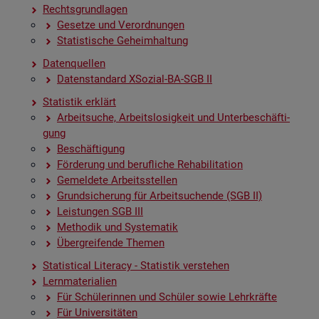
Rechts­grund­la­gen
Ge­set­ze und Ver­ord­nun­gen
Sta­tis­ti­sche Ge­heim­hal­tung
Da­ten­quel­len
Da­ten­stan­dard XSo­zi­al-BA-SGB II
Sta­tis­tik er­klärt
Ar­beit­su­che, Ar­beits­lo­sig­keit und Un­ter­be­schäf­ti­
gung
Be­schäf­ti­gung
För­de­rung und be­ruf­li­che Re­ha­bi­li­ta­ti­on
Ge­mel­de­te Ar­beits­stel­len
Grund­si­che­rung für Ar­beit­su­chen­de (SGB II)
Leis­tun­gen SGB III
Me­tho­dik und Sys­te­ma­tik
Über­grei­fen­de The­men
Sta­ti­s­ti­cal Li­te­r­acy - Sta­tis­tik ver­ste­hen
Lern­ma­te­ria­li­en
Für Schü­le­rin­nen und Schü­ler sowie Lehr­kräf­te
Für Uni­ver­si­tä­ten