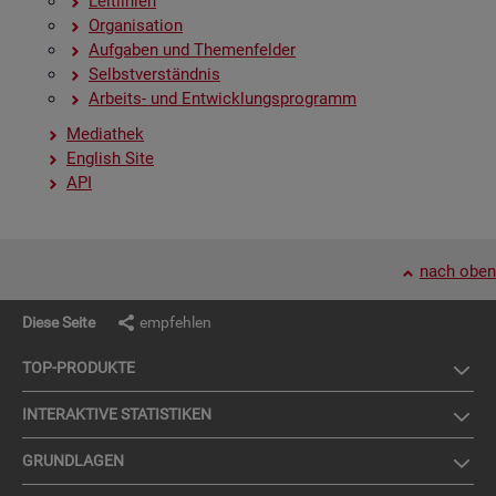
Leit­li­ni­en
Or­ga­ni­sa­ti­on
Auf­ga­ben und The­men­fel­der
Selbst­ver­ständ­nis
Ar­beits- und Ent­wick­lungs­pro­gramm
Me­dia­thek
English Site
API
nach oben
Diese Seite
empfehlen
TOP-PRO­DUK­TE
IN­TER­AK­TI­VE STA­TIS­TI­KEN
GRUND­LA­GEN