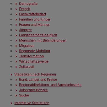
De­mo­gra­fie
Ent­gelt
Fach­kräf­te­be­darf
Fa­mi­li­en und Kin­der
Frau­en und Män­ner
Jün­ge­re
Lang­zeit­ar­beits­lo­sig­keit
Men­schen mit Be­hin­de­run­gen
Mi­gra­ti­on
Re­gio­na­le Mo­bi­li­tät
Trans­for­ma­ti­on
Wirt­schafts­zwei­ge
Zeit­ar­beit
Sta­tis­ti­ken nach Re­gio­nen
Bund, Län­der und Krei­se
Re­gio­nal­di­rek­ti­ons- und Agen­tur­be­zir­ke
Job­cen­ter-Be­zir­ke
Suche
In­ter­ak­ti­ve Sta­tis­ti­ken