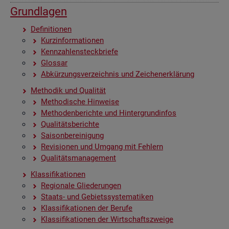
Grund­la­gen
De­fi­ni­tio­nen
Kurz­in­for­ma­tio­nen
Kenn­zah­len­steck­brie­fe
Glos­sar
Ab­kür­zungs­ver­zeich­nis und Zei­chen­er­klä­rung
Me­tho­dik und Qua­li­tät
Me­tho­di­sche Hin­wei­se
Me­tho­den­be­rich­te und Hin­ter­grund­in­fos
Qua­li­täts­be­rich­te
Sai­son­be­rei­ni­gung
Re­vi­sio­nen und Um­gang mit Feh­lern
Qua­li­täts­ma­nage­ment
Klas­si­fi­ka­tio­nen
Re­gio­na­le Glie­de­run­gen
Staats- und Ge­biets­sys­te­ma­ti­ken
Klas­si­fi­ka­tio­nen der Be­ru­fe
Klas­si­fi­ka­tio­nen der Wirt­schafts­zwei­ge