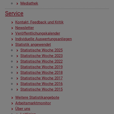
Me­dia­thek
Ser­vice
Kon­takt, Feed­back und Kri­tik
News­let­ter
Ver­öf­fent­li­chungs­ka­len­der
In­di­vi­du­el­le Aus­wer­tungs­an­lie­gen
Sta­tis­tik an­ge­wen­det
Sta­tis­ti­sche Woche 2025
Sta­tis­ti­sche Woche 2023
Sta­tis­ti­sche Woche 2022
Sta­tis­ti­sche Woche 2019
Sta­tis­ti­sche Woche 2018
Sta­tis­ti­sche Woche 2017
Sta­tis­ti­sche Woche 2016
Sta­tis­ti­sche Woche 2015
Wei­te­re Sta­tis­tik­an­ge­bo­te
Ar­beits­markt­mo­ni­tor
Über uns