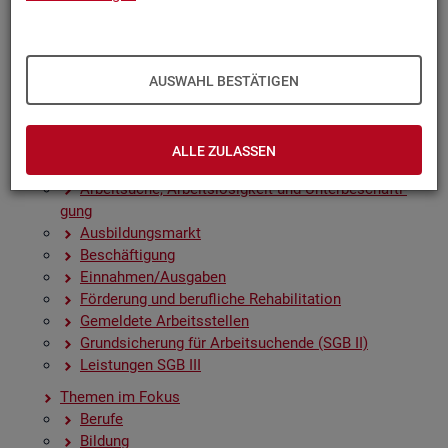
Zah­len, Daten, Fak­ten - Struk­tur­da­ten und -in­di­ka­to­
ren
Zeit­rei­hen­gra­fi­ken
Früh­in­di­ka­to­ren für den Ar­beits­markt
AUSWAHL BESTÄTIGEN
Sai­son­be­rei­nig­te Zeit­rei­hen
Amt­li­che Nach­rich­ten der Bun­des­agen­tur für Ar­beit
(ANBA)
ALLE ZULASSEN
Fach­sta­tis­ti­ken
Ar­beit­su­che, Ar­beits­lo­sig­keit und Un­ter­be­schäf­ti­
gung
Aus­bil­dungs­markt
Be­schäf­ti­gung
Ein­nah­men/Aus­ga­ben
För­de­rung und be­ruf­li­che Re­ha­bi­li­ta­ti­on
Ge­mel­de­te Ar­beits­stel­len
Grund­si­che­rung für Ar­beit­su­chen­de (SGB II)
Leis­tun­gen SGB III
The­men im Fokus
Be­ru­fe
Bil­dung