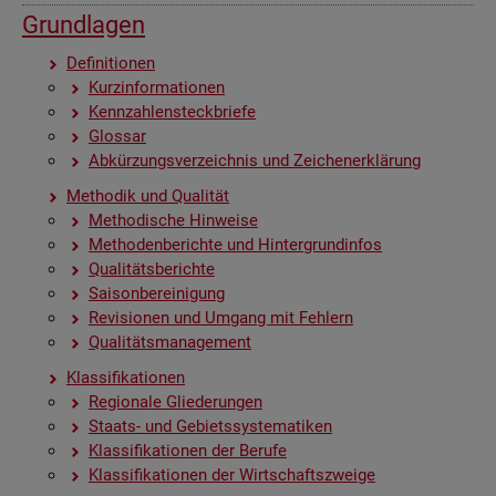
Grund­la­gen
De­fi­ni­tio­nen
Kurz­in­for­ma­tio­nen
Kenn­zah­len­steck­brie­fe
Glos­sar
Ab­kür­zungs­ver­zeich­nis und Zei­chen­er­klä­rung
Me­tho­dik und Qua­li­tät
Me­tho­di­sche Hin­wei­se
Me­tho­den­be­rich­te und Hin­ter­grund­in­fos
Qua­li­täts­be­rich­te
Sai­son­be­rei­ni­gung
Re­vi­sio­nen und Um­gang mit Feh­lern
Qua­li­täts­ma­nage­ment
Klas­si­fi­ka­tio­nen
Re­gio­na­le Glie­de­run­gen
Staats- und Ge­biets­sys­te­ma­ti­ken
Klas­si­fi­ka­tio­nen der Be­ru­fe
Klas­si­fi­ka­tio­nen der Wirt­schafts­zwei­ge