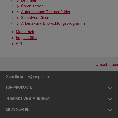
Leit­li­ni­en
Or­ga­ni­sa­ti­on
Auf­ga­ben und The­men­fel­der
Selbst­ver­ständ­nis
Ar­beits- und Ent­wick­lungs­pro­gramm
Me­dia­thek
English Site
API
nach oben
Diese Seite
empfehlen
TOP-PRO­DUK­TE
IN­TER­AK­TI­VE STA­TIS­TI­KEN
GRUND­LA­GEN