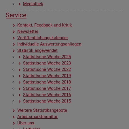
Me­dia­thek
Ser­vice
Kon­takt, Feed­back und Kri­tik
News­let­ter
Ver­öf­fent­li­chungs­ka­len­der
In­di­vi­du­el­le Aus­wer­tungs­an­lie­gen
Sta­tis­tik an­ge­wen­det
Sta­tis­ti­sche Woche 2025
Sta­tis­ti­sche Woche 2023
Sta­tis­ti­sche Woche 2022
Sta­tis­ti­sche Woche 2019
Sta­tis­ti­sche Woche 2018
Sta­tis­ti­sche Woche 2017
Sta­tis­ti­sche Woche 2016
Sta­tis­ti­sche Woche 2015
Wei­te­re Sta­tis­tik­an­ge­bo­te
Ar­beits­markt­mo­ni­tor
Über uns