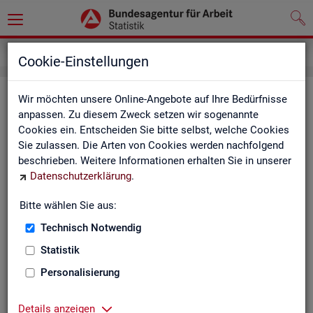
Inhalt
Cookie-Einstellungen
In­halts­ver­zeich­nis
Wir möchten unsere Online-Angebote auf Ihre Bedürfnisse
anpassen. Zu diesem Zweck setzen wir sogenannte
Cookies ein. Entscheiden Sie bitte selbst, welche Cookies
Sta­tis­ti­ken
Sie zulassen. Die Arten von Cookies werden nachfolgend
beschrieben. Weitere Informationen erhalten Sie in unserer
Rund­schau Ar­beits­markt
Datenschutzerklärung
.
Mo­nats­be­richt
Die Lage auf dem Ar­beits­markt in Deutsch­land
Bitte wählen Sie aus:
Eck­wer­te des Ar­beits­mark­tes und der Grund­si­che­
rung
Technisch Notwendig
Ar­beits­markt­re­port
Statistik
Eck­wer­te Ar­beits­markt
Ar­beits­markt in Deutsch­land
Personalisierung
Ar­beits­markt nach Län­dern
Eck­wer­te für Job­cen­ter
Details anzeigen