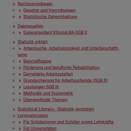
Rechts­grund­la­gen
Ge­set­ze und Ver­ord­nun­gen
Sta­tis­ti­sche Ge­heim­hal­tung
Da­ten­quel­len
Da­ten­stan­dard XSo­zi­al-BA-SGB II
Sta­tis­tik er­klärt
Ar­beit­su­che, Ar­beits­lo­sig­keit und Un­ter­be­schäf­ti­
gung
Be­schäf­ti­gung
För­de­rung und be­ruf­li­che Re­ha­bi­li­ta­ti­on
Ge­mel­de­te Ar­beits­stel­len
Grund­si­che­rung für Ar­beit­su­chen­de (SGB II)
Leis­tun­gen SGB III
Me­tho­dik und Sys­te­ma­tik
Über­grei­fen­de The­men
Sta­ti­s­ti­cal Li­te­r­acy - Sta­tis­tik ver­ste­hen
Lern­ma­te­ria­li­en
Für Schü­le­rin­nen und Schü­ler sowie Lehr­kräf­te
Für Uni­ver­si­tä­ten