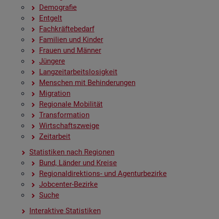
De­mo­gra­fie
Ent­gelt
Fach­kräf­te­be­darf
Fa­mi­li­en und Kin­der
Frau­en und Män­ner
Jün­ge­re
Lang­zeit­ar­beits­lo­sig­keit
Men­schen mit Be­hin­de­run­gen
Mi­gra­ti­on
Re­gio­na­le Mo­bi­li­tät
Trans­for­ma­ti­on
Wirt­schafts­zwei­ge
Zeit­ar­beit
Sta­tis­ti­ken nach Re­gio­nen
Bund, Län­der und Krei­se
Re­gio­nal­di­rek­ti­ons- und Agen­tur­be­zir­ke
Job­cen­ter-Be­zir­ke
Suche
In­ter­ak­ti­ve Sta­tis­ti­ken