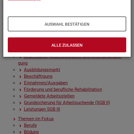
Zah­len, Daten, Fak­ten - Struk­tur­da­ten und -in­di­ka­to­
ren
Zeit­rei­hen­gra­fi­ken
Früh­in­di­ka­to­ren für den Ar­beits­markt
AUSWAHL BESTÄTIGEN
Sai­son­be­rei­nig­te Zeit­rei­hen
Amt­li­che Nach­rich­ten der Bun­des­agen­tur für Ar­beit
(ANBA)
ALLE ZULASSEN
Fach­sta­tis­ti­ken
Ar­beit­su­che, Ar­beits­lo­sig­keit und Un­ter­be­schäf­ti­
gung
Aus­bil­dungs­markt
Be­schäf­ti­gung
Ein­nah­men/Aus­ga­ben
För­de­rung und be­ruf­li­che Re­ha­bi­li­ta­ti­on
Ge­mel­de­te Ar­beits­stel­len
Grund­si­che­rung für Ar­beit­su­chen­de (SGB II)
Leis­tun­gen SGB III
The­men im Fokus
Be­ru­fe
Bil­dung