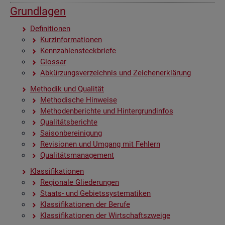
Grund­la­gen
De­fi­ni­tio­nen
Kurz­in­for­ma­tio­nen
Kenn­zah­len­steck­brie­fe
Glos­sar
Ab­kür­zungs­ver­zeich­nis und Zei­chen­er­klä­rung
Me­tho­dik und Qua­li­tät
Me­tho­di­sche Hin­wei­se
Me­tho­den­be­rich­te und Hin­ter­grund­in­fos
Qua­li­täts­be­rich­te
Sai­son­be­rei­ni­gung
Re­vi­sio­nen und Um­gang mit Feh­lern
Qua­li­täts­ma­nage­ment
Klas­si­fi­ka­tio­nen
Re­gio­na­le Glie­de­run­gen
Staats- und Ge­biets­sys­te­ma­ti­ken
Klas­si­fi­ka­tio­nen der Be­ru­fe
Klas­si­fi­ka­tio­nen der Wirt­schafts­zwei­ge