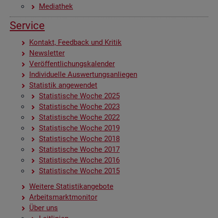
Me­dia­thek
Ser­vice
Kon­takt, Feed­back und Kri­tik
News­let­ter
Ver­öf­fent­li­chungs­ka­len­der
In­di­vi­du­el­le Aus­wer­tungs­an­lie­gen
Sta­tis­tik an­ge­wen­det
Sta­tis­ti­sche Woche 2025
Sta­tis­ti­sche Woche 2023
Sta­tis­ti­sche Woche 2022
Sta­tis­ti­sche Woche 2019
Sta­tis­ti­sche Woche 2018
Sta­tis­ti­sche Woche 2017
Sta­tis­ti­sche Woche 2016
Sta­tis­ti­sche Woche 2015
Wei­te­re Sta­tis­tik­an­ge­bo­te
Ar­beits­markt­mo­ni­tor
Über uns