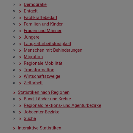
De­mo­gra­fie
Ent­gelt
Fach­kräf­te­be­darf
Fa­mi­li­en und Kin­der
Frau­en und Män­ner
Jün­ge­re
Lang­zeit­ar­beits­lo­sig­keit
Men­schen mit Be­hin­de­run­gen
Mi­gra­ti­on
Re­gio­na­le Mo­bi­li­tät
Trans­for­ma­ti­on
Wirt­schafts­zwei­ge
Zeit­ar­beit
Sta­tis­ti­ken nach Re­gio­nen
Bund, Län­der und Krei­se
Re­gio­nal­di­rek­ti­ons- und Agen­tur­be­zir­ke
Job­cen­ter-Be­zir­ke
Suche
In­ter­ak­ti­ve Sta­tis­ti­ken