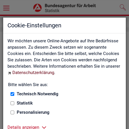
Inhalt
Cookie-Einstellungen
In­halts­ver­zeich­nis
Wir möchten unsere Online-Angebote auf Ihre Bedürfnisse
anpassen. Zu diesem Zweck setzen wir sogenannte
Cookies ein. Entscheiden Sie bitte selbst, welche Cookies
Sta­tis­ti­ken
Sie zulassen. Die Arten von Cookies werden nachfolgend
beschrieben. Weitere Informationen erhalten Sie in unserer
Rund­schau Ar­beits­markt
Datenschutzerklärung
.
Mo­nats­be­richt
Die Lage auf dem Ar­beits­markt in Deutsch­land
Bitte wählen Sie aus:
Eck­wer­te des Ar­beits­mark­tes und der Grund­si­che­
rung
Technisch Notwendig
Ar­beits­markt­re­port
Statistik
Eck­wer­te Ar­beits­markt
Ar­beits­markt in Deutsch­land
Personalisierung
Ar­beits­markt nach Län­dern
Eck­wer­te für Job­cen­ter
Details anzeigen