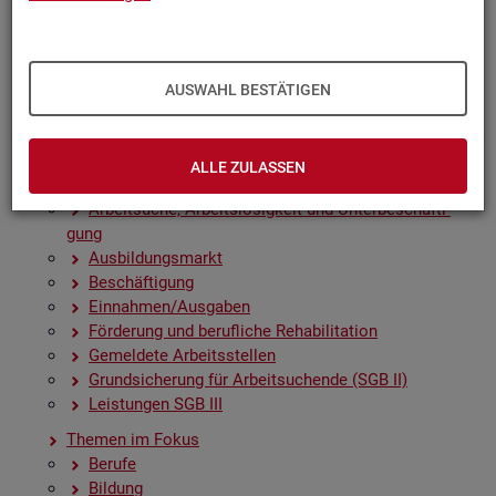
Zah­len, Daten, Fak­ten - Struk­tur­da­ten und -in­di­ka­to­
ren
Zeit­rei­hen­gra­fi­ken
Früh­in­di­ka­to­ren für den Ar­beits­markt
AUSWAHL BESTÄTIGEN
Sai­son­be­rei­nig­te Zeit­rei­hen
Amt­li­che Nach­rich­ten der Bun­des­agen­tur für Ar­beit
(ANBA)
ALLE ZULASSEN
Fach­sta­tis­ti­ken
Ar­beit­su­che, Ar­beits­lo­sig­keit und Un­ter­be­schäf­ti­
gung
Aus­bil­dungs­markt
Be­schäf­ti­gung
Ein­nah­men/Aus­ga­ben
För­de­rung und be­ruf­li­che Re­ha­bi­li­ta­ti­on
Ge­mel­de­te Ar­beits­stel­len
Grund­si­che­rung für Ar­beit­su­chen­de (SGB II)
Leis­tun­gen SGB III
The­men im Fokus
Be­ru­fe
Bil­dung