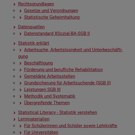
Rechts­grund­la­gen
Ge­set­ze und Ver­ord­nun­gen
Sta­tis­ti­sche Ge­heim­hal­tung
Da­ten­quel­len
Da­ten­stan­dard XSo­zi­al-BA-SGB II
Sta­tis­tik er­klärt
Ar­beit­su­che, Ar­beits­lo­sig­keit und Un­ter­be­schäf­ti­
gung
Be­schäf­ti­gung
För­de­rung und be­ruf­li­che Re­ha­bi­li­ta­ti­on
Ge­mel­de­te Ar­beits­stel­len
Grund­si­che­rung für Ar­beit­su­chen­de (SGB II)
Leis­tun­gen SGB III
Me­tho­dik und Sys­te­ma­tik
Über­grei­fen­de The­men
Sta­ti­s­ti­cal Li­te­r­acy - Sta­tis­tik ver­ste­hen
Lern­ma­te­ria­li­en
Für Schü­le­rin­nen und Schü­ler sowie Lehr­kräf­te
Für Uni­ver­si­tä­ten