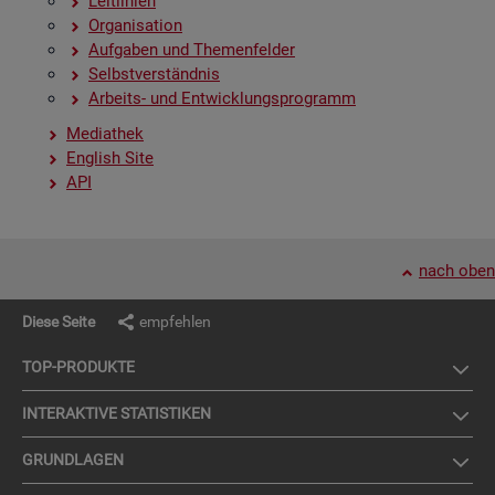
Leit­li­ni­en
Or­ga­ni­sa­ti­on
Auf­ga­ben und The­men­fel­der
Selbst­ver­ständ­nis
Ar­beits- und Ent­wick­lungs­pro­gramm
Me­dia­thek
English Site
API
nach oben
Diese Seite
empfehlen
TOP-PRO­DUK­TE
IN­TER­AK­TI­VE STA­TIS­TI­KEN
GRUND­LA­GEN